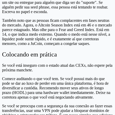
um site ou entregue para alguém que diga ser do "suporte". Se
alguém pedir sua seed phrase, essa pessoa está tentando te roubar.
Escreva no papel e esconda.
Também noto que as pessoas ficam complacentes em fases neutras
do mercado. Agora, o Altcoin Season Index está em 46 e o mercado
parece estagnado. Mas olhe para o Fear and Greed Index. Está em
14, o que indica medo extremo. Quando o medo está nesse nível, a
liquidez pode sumir rápido, e é exatamente aí que corretoras
menores, como a JuCoin, começam a congelar saques.
Colocando em prática
Se você está inseguro com o estado atual das CEXs, não espere pela
próxima manchete.
Comece auditando o que você tem. Se você possui mais do que
pode se dar ao luxo de perder em uma única plataforma, é hora de
diversificar a custódia. Recomendo mover seus ativos de longo
prazo (HODL) para uma hardware wallet imediatamente. Deixe na
corretora apenas o que você está negociando ativamente.
Se você se preocupa com a segurança da sua conexão ao fazer essas
transferências, usar uma VPN pode ajudar a bloquear domínios de