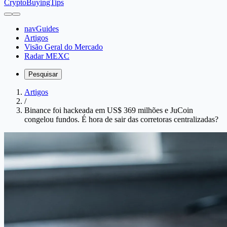
CryptoBuyingTips
navGuides
Artigos
Visão Geral do Mercado
Radar MEXC
Pesquisar
Artigos
/
Binance foi hackeada em US$ 369 milhões e JuCoin
congelou fundos. É hora de sair das corretoras centralizadas?