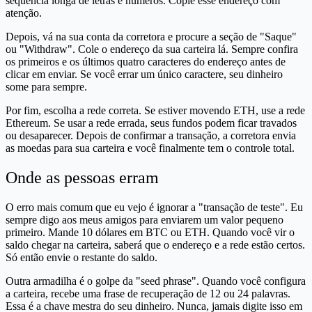
sequência longa de letras e números. Copie esse endereço com
atenção.
Depois, vá na sua conta da corretora e procure a seção de "Saque"
ou "Withdraw". Cole o endereço da sua carteira lá. Sempre confira
os primeiros e os últimos quatro caracteres do endereço antes de
clicar em enviar. Se você errar um único caractere, seu dinheiro
some para sempre.
Por fim, escolha a rede correta. Se estiver movendo ETH, use a rede
Ethereum. Se usar a rede errada, seus fundos podem ficar travados
ou desaparecer. Depois de confirmar a transação, a corretora envia
as moedas para sua carteira e você finalmente tem o controle total.
Onde as pessoas erram
O erro mais comum que eu vejo é ignorar a "transação de teste". Eu
sempre digo aos meus amigos para enviarem um valor pequeno
primeiro. Mande 10 dólares em BTC ou ETH. Quando você vir o
saldo chegar na carteira, saberá que o endereço e a rede estão certos.
Só então envie o restante do saldo.
Outra armadilha é o golpe da "seed phrase". Quando você configura
a carteira, recebe uma frase de recuperação de 12 ou 24 palavras.
Essa é a chave mestra do seu dinheiro. Nunca, jamais digite isso em