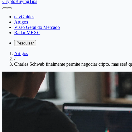
CryptoBuyingTips
navGuides
Artigos
Visão Geral do Mercado
Radar MEXC
Pesquisar
Artigos
/
Charles Schwab finalmente permite negociar cripto, mas será q