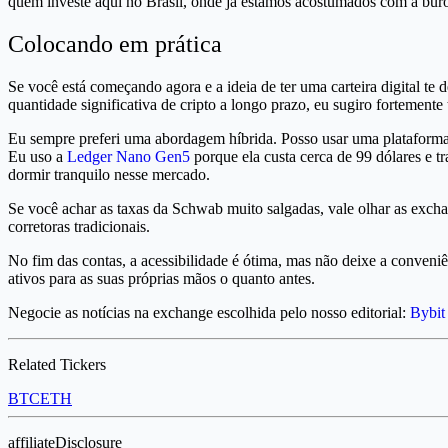
quem investe aqui no Brasil, onde já estamos acostumados com a buro
Colocando em prática
Se você está começando agora e a ideia de ter uma carteira digital t
quantidade significativa de cripto a longo prazo, eu sugiro fortemente t
Eu sempre preferi uma abordagem híbrida. Posso usar uma plataforma 
Eu uso a
Ledger Nano Gen5
porque ela custa cerca de 99 dólares e tr
dormir tranquilo nesse mercado.
Se você achar as taxas da Schwab muito salgadas, vale olhar as exch
corretoras tradicionais.
No fim das contas, a acessibilidade é ótima, mas não deixe a conveniê
ativos para as suas próprias mãos o quanto antes.
Negocie as notícias na exchange escolhida pelo nosso editorial:
Bybit
Related Tickers
BTC
ETH
affiliateDisclosure