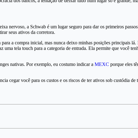
cracia dos bancos, a tentação de deixar tudo num lugar só é grande, m
e deixa nervoso, a Schwab é um lugar seguro para dar os primeiros passo
irar seus ativos da corretora.
para a compra inicial, mas nunca deixo minhas posições principais lá.
az uma tela touch para a categoria de entrada. Ela permite que você ten
anges nativas. Por exemplo, eu costumo indicar a
MEXC
porque eles tê
ncia cegar você para os custos e os riscos de ter ativos sob custódia d