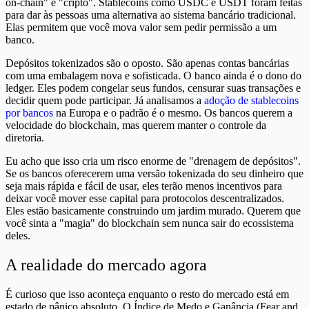
on-chain" e "cripto". Stablecoins como USDC e USDT foram feitas
para dar às pessoas uma alternativa ao sistema bancário tradicional.
Elas permitem que você mova valor sem pedir permissão a um
banco.
Depósitos tokenizados são o oposto. São apenas contas bancárias
com uma embalagem nova e sofisticada. O banco ainda é o dono do
ledger. Eles podem congelar seus fundos, censurar suas transações e
decidir quem pode participar. Já analisamos a
adoção de stablecoins
por bancos
na Europa e o padrão é o mesmo. Os bancos querem a
velocidade do blockchain, mas querem manter o controle da
diretoria.
Eu acho que isso cria um risco enorme de "drenagem de depósitos".
Se os bancos oferecerem uma versão tokenizada do seu dinheiro que
seja mais rápida e fácil de usar, eles terão menos incentivos para
deixar você mover esse capital para protocolos descentralizados.
Eles estão basicamente construindo um jardim murado. Querem que
você sinta a "magia" do blockchain sem nunca sair do ecossistema
deles.
A realidade do mercado agora
É curioso que isso aconteça enquanto o resto do mercado está em
estado de pânico absoluto. O Índice de Medo e Ganância (Fear and