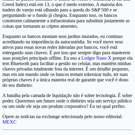
Greed Index) está em 13, o que é medo extremo. A maioria dos
traders de varejo está olhando para a queda do S&P 500 e se
perguntando se o fundo já chegou. Enquanto isso, os bancos
constroem calmamente a infraestrutura para substituir justamente as
coisas que tornaram as criptos atraentes.
Enquanto os bancos montam seus jardins murados, eu continuo
acreditando na importância da autocustódia. Se você move seus
ativos para essas novas redes lideradas por bancos, você está
entregando suas chaves. É por isso que sempre digo para manterem
suas posições principais offline. Eu uso a
Ledger Nano X
porque ela
tem Bluetooth para facilitar a gestão no celular, mas mantém minhas
chaves privadas totalmente fora da internet. É um detalhe pequeno,
mas em um mundo onde os bancos tentam tokenizar tudo, ter suas
próprias chaves é a única maneira real de garantir que você é dono
do seu dinheiro.
A batalha pela camada de liquidação não é sobre tecnologia. É sobre
poder. Queremos um futuro onde o dinheiro seja um serviço público
ou um onde ele seja um produto corporativo? Eu sei qual prefiro.
Opere as notícias na exchange selecionada pelo nosso editorial:
MEXC