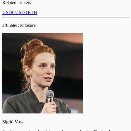
Related Tickers
USDC
USDT
ETH
affiliateDisclosure
Sigrid Voss