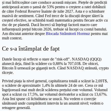
și mai înfricoșător care conduce această mișcare. Piețele de predicții
anticipează acum o șansă de 53% pentru o creștere a ratei dobânzii
de către Federal Reserve înainte de iulie 2027. Asta e o schimbare
masivă de sentiment. Când Fed trece de la discuții despre tăieri la
creșteri efective, se schimbă toată matematica pentru fiecare activ cu
risc de pe planetă. Dacă încerci să înțelegi factorii macro care
influențează prețul bitcoin 2026, trebuie să începi cu costul banului.
Am discutat anterior despre
Blocada Strâmitorii Hormuz
pentru mai
mult context.
Ce s-a întâmplat de fapt
Datele încep să reflecte o stare de "risk-off". NASDAQ (QQQ)
alunecă deja, fiind în scădere cu 0,88% la 707,03$. De obicei,
Bitcoin îi urmează pe giganții tech. Când NASDAQ strănută, crypto
răcește.
Privind piața la nivel general, capitalizarea totală a scăzut la 2,69T$,
o scădere de aproximativ 1,4% în ultimele 24 de ore. Ceea ce mă
îngrijorează mai mult decât scăderea prețului este volumul. Volumul
spot a scăzut cu 17,5%, iar volumul derivatelor a scăzut cu 13,67%.
Asta îmi spune că lichiditatea se usucă. Nu vedem o corecție
sănătoasă unde cumpărătorii intervin la un anumit nivel; vedem o
retragere generală.