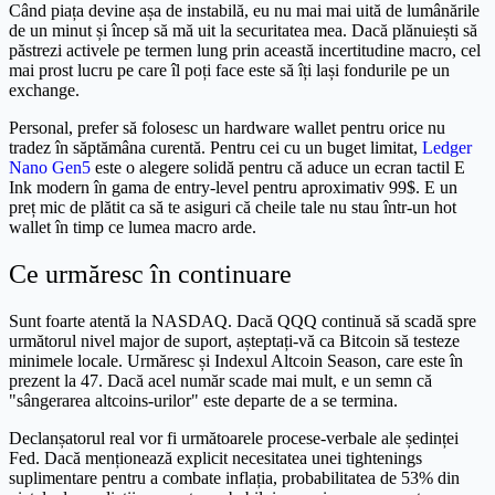
Când piața devine așa de instabilă, eu nu mai mai uită de lumânările
de un minut și încep să mă uit la securitatea mea. Dacă plănuiești să
păstrezi activele pe termen lung prin această incertitudine macro, cel
mai prost lucru pe care îl poți face este să îți lași fondurile pe un
exchange.
Personal, prefer să folosesc un hardware wallet pentru orice nu
tradez în săptămâna curentă. Pentru cei cu un buget limitat,
Ledger
Nano Gen5
este o alegere solidă pentru că aduce un ecran tactil E
Ink modern în gama de entry-level pentru aproximativ 99$. E un
preț mic de plătit ca să te asiguri că cheile tale nu stau într-un hot
wallet în timp ce lumea macro arde.
Ce urmăresc în continuare
Sunt foarte atentă la NASDAQ. Dacă QQQ continuă să scadă spre
următorul nivel major de suport, așteptați-vă ca Bitcoin să testeze
minimele locale. Urmăresc și Indexul Altcoin Season, care este în
prezent la 47. Dacă acel număr scade mai mult, e un semn că
"sângerarea altcoins-urilor" este departe de a se termina.
Declanșatorul real vor fi următoarele procese-verbale ale ședinței
Fed. Dacă menționează explicit necesitatea unei tightenings
suplimentare pentru a combate inflația, probabilitatea de 53% din