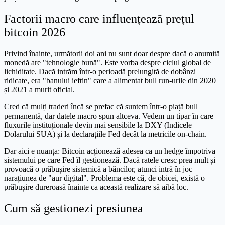
Factorii macro care influențează prețul
bitcoin 2026
Privind înainte, următorii doi ani nu sunt doar despre dacă o anumită
monedă are "tehnologie bună". Este vorba despre ciclul global de
lichiditate. Dacă intrăm într-o perioadă prelungită de dobânzi
ridicate, era "banului ieftin" care a alimentat bull run-urile din 2020
și 2021 a murit oficial.
Cred că mulți traderi încă se prefac că suntem într-o piață bull
permanentă, dar datele macro spun altceva. Vedem un tipar în care
fluxurile instituționale devin mai sensibile la DXY (Indicele
Dolarului SUA) și la declarațiile Fed decât la metricile on-chain.
Dar aici e nuanța: Bitcoin acționează adesea ca un hedge împotriva
sistemului pe care Fed îl gestionează. Dacă ratele cresc prea mult și
provoacă o prăbușire sistemică a băncilor, atunci intră în joc
narațiunea de "aur digital". Problema este că, de obicei, există o
prăbușire dureroasă înainte ca această realizare să aibă loc.
Cum să gestionezi presiunea