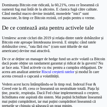
Dominanța Bitcoin este ridicată, la 60,21%, ceea ce înseamnă că
oamenii fug mai întâi de la altcoins. E clasica fugă către calitate.
Când mediul macro devine instabil, monedele "mici" sunt
masacrate, în timp ce Bitcoin rezistă, cel puțin pentru o vreme.
De ce contează asta pentru activele tale
Urmăresc aceste cicluri din 2019 și relația dintre ratele dobânzilor și
Bitcoin este aproape întotdeauna inversă. E simplu: când ratele
dobânzilor cresc, "rata fără risc" (cum sunt titlurile de stat
americane) devine mai atractivă.
De ce ar deține un manager de hedge fund un activ volatil ca Bitcoin
dacă poate obține un randament garantat și ridicat de la guvern? Nu
ar face asta. Vând activele cu risc pentru a cumpăra obligațiuni. De
aceea am analizat anterior
Riscul creșterii ratelor
și modul în care
acesta creează o capcană a volatilității.
Vedem acest lucru întâmplându-se în timp real. Indexul Fear &
Greed este la 49, ceea ce înseamnă un neutralitate totală. Piața își
ține, practic, respirația. Dacă Fed chiar implementează o creștere,
lichiditatea este aspirată din sistem. Mai puțină lichiditate înseamnă
mai puțini cumpărători, iar mai puțini cumpărători înseamnă că
prețurile se chinuiu să găsească un prag minim.