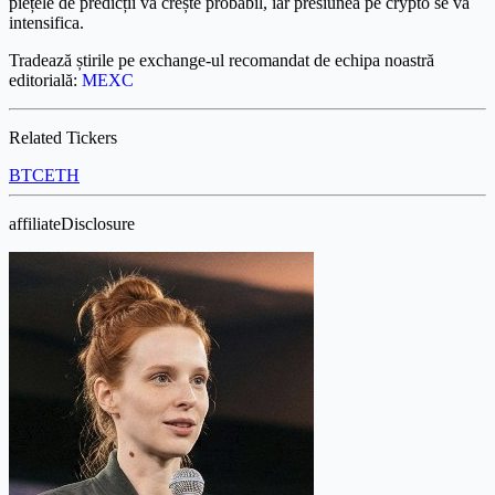
piețele de predicții va crește probabil, iar presiunea pe crypto se va
intensifica.
Tradează știrile pe exchange-ul recomandat de echipa noastră
editorială:
MEXC
Related Tickers
BTC
ETH
affiliateDisclosure