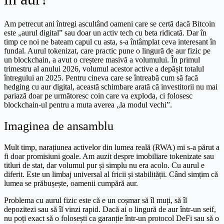
Am petrecut ani întregi ascultând oameni care se certă dacă Bitcoin
este „aurul digital” sau doar un activ tech cu beta ridicată. Dar în
timp ce noi ne bateam capul cu asta, s-a întâmplat ceva interesant în
fundal. Aurul tokenizat, care practic pune o lingură de aur fizic pe
un blockchain, a avut o creștere masivă a volumului. În primul
trimestru al anului 2026, volumul acestor active a depășit totalul
întregului an 2025. Pentru cineva care se întreabă cum să facă
hedging cu aur digital, această schimbare arată că investitorii nu mai
pariază doar pe următoresc coin care va exploda, ci folosesc
blockchain-ul pentru a muta averea „la modul vechi”.
Imaginea de ansamblu
Mult timp, narațiunea activelor din lumea reală (RWA) mi s-a părut a
fi doar promisiuni goale. Am auzit despre imobiliare tokenizate sau
titluri de stat, dar volumul pur și simplu nu era acolo. Cu aurul e
diferit. Este un limbaj universal al fricii și stabilității. Când simțim că
lumea se prăbușește, oamenii cumpără aur.
Problema cu aurul fizic este că e un coșmar să îl muți, să îl
depozitezi sau să îl vinzi rapid. Dacă ai o lingură de aur într-un seif,
nu poți exact să o folosești ca garanție într-un protocol DeFi sau să o