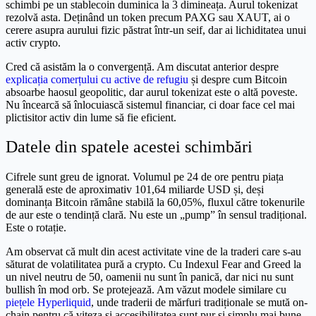
schimbi pe un stablecoin duminica la 3 dimineața. Aurul tokenizat
rezolvă asta. Deținând un token precum PAXG sau XAUT, ai o
cerere asupra aurului fizic păstrat într-un seif, dar ai lichiditatea unui
activ crypto.
Cred că asistăm la o convergență. Am discutat anterior despre
explicația comerțului cu active de refugiu
și despre cum Bitcoin
absoarbe haosul geopolitic, dar aurul tokenizat este o altă poveste.
Nu încearcă să înlocuiască sistemul financiar, ci doar face cel mai
plictisitor activ din lume să fie eficient.
Datele din spatele acestei schimbări
Cifrele sunt greu de ignorat. Volumul pe 24 de ore pentru piața
generală este de aproximativ 101,64 miliarde USD și, deși
dominanța Bitcoin rămâne stabilă la 60,05%, fluxul către tokenurile
de aur este o tendință clară. Nu este un „pump” în sensul tradițional.
Este o rotație.
Am observat că mult din acest activitate vine de la traderi care s-au
săturat de volatilitatea pură a crypto. Cu Indexul Fear and Greed la
un nivel neutru de 50, oamenii nu sunt în panică, dar nici nu sunt
bullish în mod orb. Se protejează. Am văzut modele similare cu
piețele Hyperliquid
, unde traderii de mărfuri tradiționale se mută on-
chain pentru că viteza și accesibilitatea sunt pur și simplu mai bune