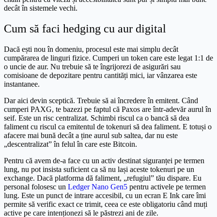
decât în sistemele vechi.
Cum să faci hedging cu aur digital
Dacă ești nou în domeniu, procesul este mai simplu decât
cumpărarea de linguri fizice. Cumperi un token care este legat 1:1 de
o uncie de aur. Nu trebuie să te îngrijorezi de asigurări sau
comisioane de depozitare pentru cantități mici, iar vânzarea este
instantanee.
Dar aici devin sceptică. Trebuie să ai încredere în emitent. Când
cumperi PAXG, te bazezi pe faptul că Paxos are într-adevăr aurul în
seif. Este un risc centralizat. Schimbi riscul ca o bancă să dea
faliment cu riscul ca emitentul de tokenuri să dea faliment. E totuși o
afacere mai bună decât a ține aurul sub saltea, dar nu este
„descentralizat” în felul în care este Bitcoin.
Pentru că avem de-a face cu un activ destinat siguranței pe termen
lung, nu pot insista suficient ca să nu lași aceste tokenuri pe un
exchange. Dacă platforma dă faliment, „refugiul” tău dispare. Eu
personal folosesc un
Ledger Nano Gen5
pentru activele pe termen
lung. Este un punct de intrare accesibil, cu un ecran E Ink care îmi
permite să verific exact ce trimit, ceea ce este obligatoriu când muți
active pe care intenționezi să le păstrezi ani de zile.