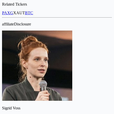
Related Tickers
PAXG
XAUT
BTC
affiliateDisclosure
Sigrid Voss