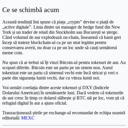
Ce se schimbă acum
Această tendință îmi spune că piața „crypto” devine o piață de
„active digitale”. Linia dintre un manager de hedge fund din New
York și un trader de retail din Stockholm sau București se șterge.
Când volumul de aur explodează on-chain, înseamnă că banii grei
încep să trateze blockchain-ul ca pe un strat legitim pentru
conservarea averii, nu doar ca pe un loc unde să cauți următorul
meme coin.
Nu spun că ar trebui să îți vinzi Bitcoin-ul pentru tokenuri de aur. Au
scopuri diferite. Bitcoin este un pariu pe un sistem nou. Aurul
tokenizat este un pariu că sistemul vechi este încă stricat și vrei o
parte din siguranța lumii vechi, dar cu viteza lumii noi.
Voi urmări corelația dintre aceste tokenuri și DXY (Indicele
Dolarului American) în următoarele luni. Dacă vedem că tokenurile
de aur cresc în timp ce dolarul slăbește și BTC stă pe loc, vom ști că
refugiul digital în aur a ajuns oficial.
Tranzacționează știrile pe exchange-ul recomandat de echipa noastră
editorială:
MEXC