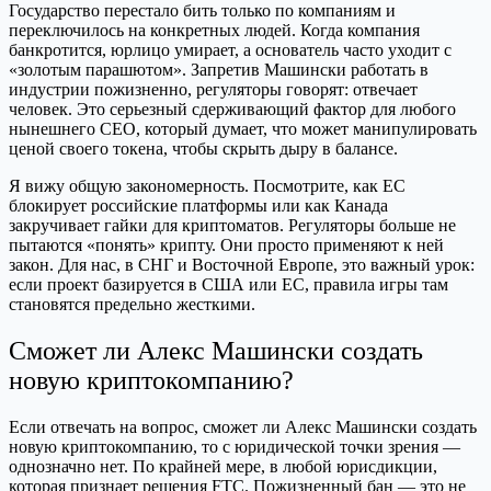
Государство перестало бить только по компаниям и
переключилось на конкретных людей. Когда компания
банкротится, юрлицо умирает, а основатель часто уходит с
«золотым парашютом». Запретив Машински работать в
индустрии пожизненно, регуляторы говорят: отвечает
человек. Это серьезный сдерживающий фактор для любого
нынешнего CEO, который думает, что может манипулировать
ценой своего токена, чтобы скрыть дыру в балансе.
Я вижу общую закономерность. Посмотрите, как ЕС
блокирует российские платформы или как Канада
закручивает гайки для криптоматов. Регуляторы больше не
пытаются «понять» крипту. Они просто применяют к ней
закон. Для нас, в СНГ и Восточной Европе, это важный урок:
если проект базируется в США или ЕС, правила игры там
становятся предельно жесткими.
Сможет ли Алекс Машински создать
новую криптокомпанию?
Если отвечать на вопрос, сможет ли Алекс Машински создать
новую криптокомпанию, то с юридической точки зрения —
однозначно нет. По крайней мере, в любой юрисдикции,
которая признает решения FTC. Пожизненный бан — это не