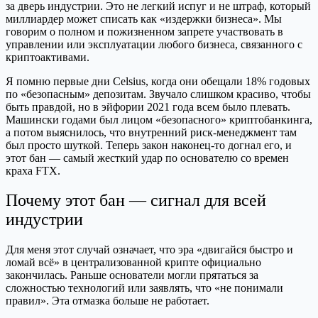
за дверь индустрии. Это не легкий испуг и не штраф, который
миллиардер может списать как «издержки бизнеса». Мы
говорим о полном и пожизненном запрете участвовать в
управлении или эксплуатации любого бизнеса, связанного с
криптоактивами.
Я помню первые дни Celsius, когда они обещали 18% годовых
по «безопасным» депозитам. Звучало слишком красиво, чтобы
быть правдой, но в эйфории 2021 года всем было плевать.
Машински годами был лицом «безопасного» криптобанкинга,
а потом выяснилось, что внутренний риск-менеджмент там
был просто шуткой. Теперь закон наконец-то догнал его, и
этот бан — самый жесткий удар по основателю со времен
краха FTX.
Почему этот бан — сигнал для всей
индустрии
Для меня этот случай означает, что эра «двигайся быстро и
ломай всё» в централизованной крипте официально
закончилась. Раньше основатели могли прятаться за
сложностью технологий или заявлять, что «не понимали
правил». Эта отмазка больше не работает.