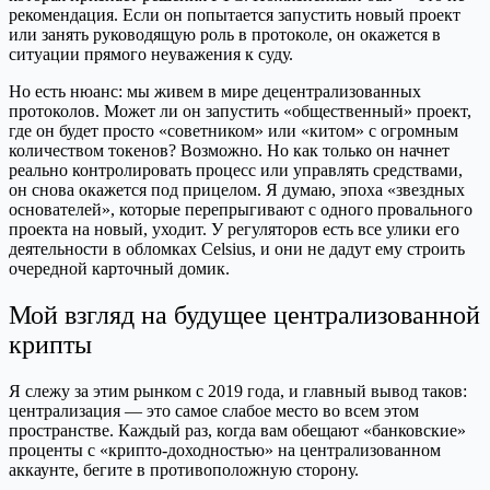
рекомендация. Если он попытается запустить новый проект
или занять руководящую роль в протоколе, он окажется в
ситуации прямого неуважения к суду.
Но есть нюанс: мы живем в мире децентрализованных
протоколов. Может ли он запустить «общественный» проект,
где он будет просто «советником» или «китом» с огромным
количеством токенов? Возможно. Но как только он начнет
реально контролировать процесс или управлять средствами,
он снова окажется под прицелом. Я думаю, эпоха «звездных
основателей», которые перепрыгивают с одного провального
проекта на новый, уходит. У регуляторов есть все улики его
деятельности в обломках Celsius, и они не дадут ему строить
очередной карточный домик.
Мой взгляд на будущее централизованной
крипты
Я слежу за этим рынком с 2019 года, и главный вывод таков:
централизация — это самое слабое место во всем этом
пространстве. Каждый раз, когда вам обещают «банковские»
проценты с «крипто-доходностью» на централизованном
аккаунте, бегите в противоположную сторону.