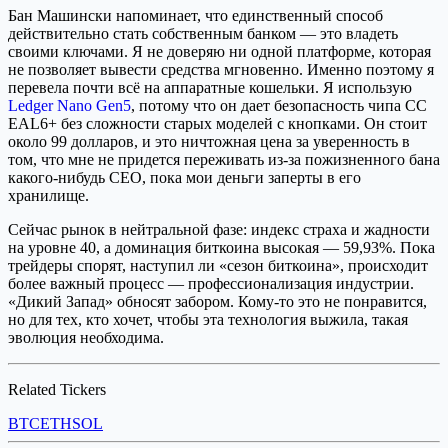
Бан Машински напоминает, что единственный способ
действительно стать собственным банком — это владеть
своими ключами. Я не доверяю ни одной платформе, которая
не позволяет вывести средства мгновенно. Именно поэтому я
перевела почти всё на аппаратные кошельки. Я использую
Ledger Nano Gen5
, потому что он дает безопасность чипа CC
EAL6+ без сложности старых моделей с кнопками. Он стоит
около 99 долларов, и это ничтожная цена за уверенность в
том, что мне не придется переживать из-за пожизненного бана
какого-нибудь CEO, пока мои деньги заперты в его
хранилище.
Сейчас рынок в нейтральной фазе: индекс страха и жадности
на уровне 40, а доминация биткоина высокая — 59,93%. Пока
трейдеры спорят, наступил ли «сезон биткоина», происходит
более важный процесс — профессионализация индустрии.
«Дикий Запад» обносят забором. Кому-то это не понравится,
но для тех, кто хочет, чтобы эта технология выжила, такая
эволюция необходима.
Related Tickers
BTC
ETH
SOL