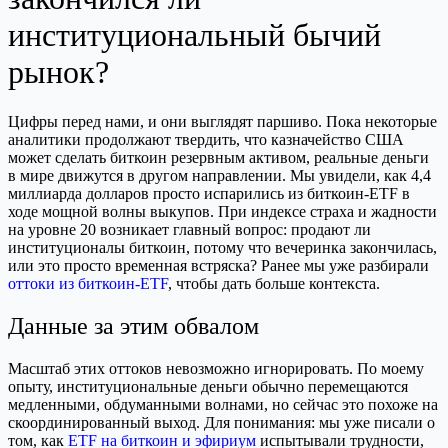
институциональный бычий
рынок?
Цифры перед нами, и они выглядят паршиво. Пока некоторые
аналитики продолжают твердить, что казначейство США
может сделать биткоин резервным активом, реальные деньги
в мире движутся в другом направлении. Мы увидели, как 4,4
миллиарда долларов просто испарились из биткоин-ETF в
ходе мощной волны выкупов. При индексе страха и жадности
на уровне 20 возникает главный вопрос: продают ли
институционалы биткоин, потому что вечеринка закончилась,
или это просто временная встряска? Ранее мы уже разбирали
оттоки из биткоин-ETF
, чтобы дать больше контекста.
Данные за этим обвалом
Масштаб этих оттоков невозможно игнорировать. По моему
опыту, институциональные деньги обычно перемещаются
медленными, обдуманными волнами, но сейчас это похоже на
скоординированный выход. Для понимания: мы уже писали о
том, как
ETF на биткоин и эфириум
испытывали трудности,