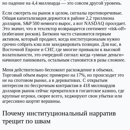
но падение на 4,4 миллиарда — это совсем другой уровень.
Если смотреть на рынок в целом, сигналы противоречивые.
Общая капитализация держится в районе 2,2 триллиона
долларов, S&P 500 немного вырос, а вот NASDAQ проседает.
Это значит, что в техсектор возвращается сентимент «risk-off»
(избегание рисков). Биткоин часто становится первым
активом, который продают, когда институционалам нужно
срочно собрать кэш или захеджировать позиции. Для нас, в
Восточной Европе и СНГ, где многие привыкли к высокой
волатильности, это очередной сигнал: когда «умные деньги»
начинают паниковать, остальным становится в разы сложнее.
Меня действительно беспокоит расхождение в объемах.
Торговый объем вырос примерно на 17%, но происходит это
не на спотовом рынке, а в деривативах. С открытым
интересом по бессрочным контрактам в 418 миллиардов
долларов рынок сейчас превратился в гигантское казино, где
крупные игроки, скорее всего, хеджируют свои убытки или
агрессивно шортят вершины.
Почему институциональный нарратив
трещит по швам