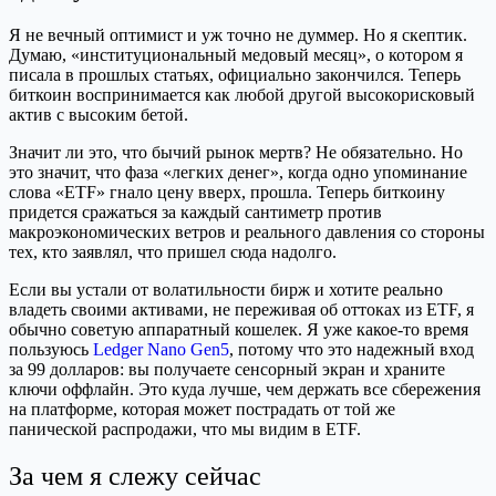
Я не вечный оптимист и уж точно не думмер. Но я скептик.
Думаю, «институциональный медовый месяц», о котором я
писала в прошлых статьях, официально закончился. Теперь
биткоин воспринимается как любой другой высокорисковый
актив с высоким бетой.
Значит ли это, что бычий рынок мертв? Не обязательно. Но
это значит, что фаза «легких денег», когда одно упоминание
слова «ETF» гнало цену вверх, прошла. Теперь биткоину
придется сражаться за каждый сантиметр против
макроэкономических ветров и реального давления со стороны
тех, кто заявлял, что пришел сюда надолго.
Если вы устали от волатильности бирж и хотите реально
владеть своими активами, не переживая об оттоках из ETF, я
обычно советую аппаратный кошелек. Я уже какое-то время
пользуюсь
Ledger Nano Gen5
, потому что это надежный вход
за 99 долларов: вы получаете сенсорный экран и храните
ключи оффлайн. Это куда лучше, чем держать все сбережения
на платформе, которая может пострадать от той же
панической распродажи, что мы видим в ETF.
За чем я слежу сейчас