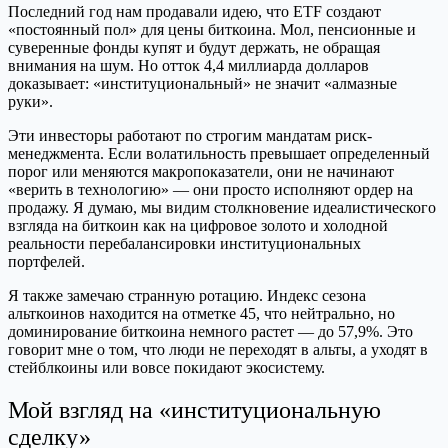
Последний год нам продавали идею, что ETF создают
«постоянный пол» для цены биткоина. Мол, пенсионные и
суверенные фонды купят и будут держать, не обращая
внимания на шум. Но отток 4,4 миллиарда долларов
доказывает: «институциональный» не значит «алмазные
руки».
Эти инвесторы работают по строгим мандатам риск-
менеджмента. Если волатильность превышает определенный
порог или меняются макропоказатели, они не начинают
«верить в технологию» — они просто исполняют ордер на
продажу. Я думаю, мы видим столкновение идеалистического
взгляда на биткоин как на цифровое золото и холодной
реальности перебалансировки институциональных
портфелей.
Я также замечаю странную ротацию. Индекс сезона
альткоинов находится на отметке 45, что нейтрально, но
доминирование биткоина немного растет — до 57,9%. Это
говорит мне о том, что люди не переходят в альты, а уходят в
стейблкоины или вовсе покидают экосистему.
Мой взгляд на «институциональную
сделку»