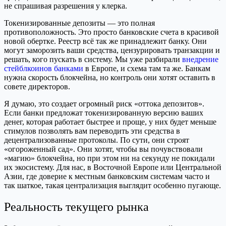
не спрашивая разрешения у клерка.
Токенизированные депозиты — это полная
противоположность. Это просто банковские счета в красивой
новой обертке. Реестр всё так же принадлежит банку. Они
могут заморозить ваши средства, цензурировать транзакции и
решать, кого пускать в систему. Мы уже разбирали
внедрение
стейблкоинов банками
в Европе, и схема там та же. Банкам
нужна скорость блокчейна, но контроль они хотят оставить в
совете директоров.
Я думаю, это создает огромный риск «оттока депозитов».
Если банки предложат токенизированную версию ваших
денег, которая работает быстрее и проще, у них будет меньше
стимулов позволять вам переводить эти средства в
децентрализованные протоколы. По сути, они строят
«огороженный сад». Они хотят, чтобы вы почувствовали
«магию» блокчейна, но при этом ни на секунду не покидали
их экосистему. Для нас, в Восточной Европе или Центральной
Азии, где доверие к местным банковским системам часто и
так шаткое, такая централизация выглядит особенно пугающе.
Реальность текущего рынка