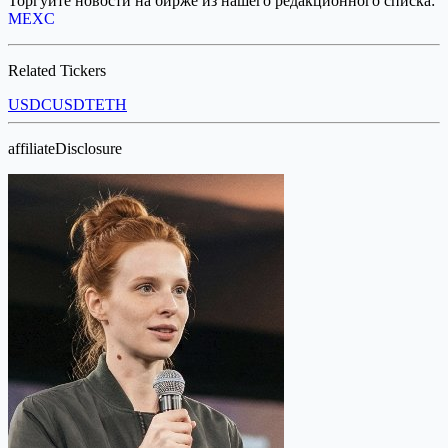
Торгуйте новости на бирже из нашего редакционного списка:
MEXC
Related Tickers
USDC
USDT
ETH
affiliateDisclosure