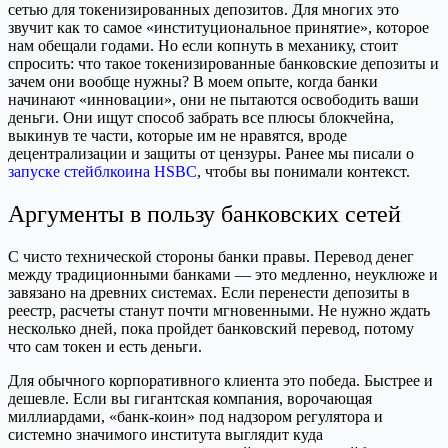
сетью для токенизированных депозитов. Для многих это
звучит как то самое «институциональное принятие», которое
нам обещали годами. Но если копнуть в механику, стоит
спросить: что такое токенизированные банковские депозиты и
зачем они вообще нужны? В моем опыте, когда банки
начинают «инновации», они не пытаются освободить ваши
деньги. Они ищут способ забрать все плюсы блокчейна,
выкинув те части, которые им не нравятся, вроде
децентрализации и защиты от цензуры. Ранее мы писали о
запуске стейблкоина HSBC
, чтобы вы понимали контекст.
Аргументы в пользу банковских сетей
С чисто технической стороны банки правы. Перевод денег
между традиционными банками — это медленно, неуклюже и
завязано на древних системах. Если перенести депозиты в
реестр, расчеты станут почти мгновенными. Не нужно ждать
несколько дней, пока пройдет банковский перевод, потому
что сам токен и есть деньги.
Для обычного корпоративного клиента это победа. Быстрее и
дешевле. Если вы гигантская компания, ворочающая
миллиардами, «банк-коин» под надзором регулятора и
системно значимого института выглядит куда