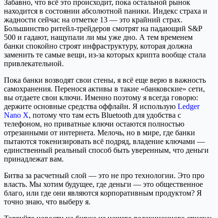
Забавно, что всё это происходит, пока остальной рынок
находится в состоянии абсолютной паники. Индекс страха и
жадности сейчас на отметке 13 — это крайний страх.
Большинство ритейл-трейдеров смотрят на падающий S&P
500 и гадают, нащупали ли мы уже дно. А тем временем
банки спокойно строят инфраструктуру, которая должна
заменить те самые вещи, из-за которых крипта вообще стала
привлекательной.
Пока банки возводят свои стены, я всё еще верю в важность
самохранения. Перенося активы в такие «банковские» сети,
вы отдаете свои ключи. Именно поэтому я всегда говорю:
держите основные средства оффлайн. Я использую
Ledger
Nano X
, потому что там есть Bluetooth для удобства с
телефоном, но приватные ключи остаются полностью
отрезанными от интернета. Мелочь, но в мире, где банки
пытаются токенизировать всё подряд, владение ключами —
единственный реальный способ быть уверенным, что деньги
принадлежат вам.
Битва за расчетный слой — это не про технологии. Это про
власть. Мы хотим будущее, где деньги — это общественное
благо, или где они являются корпоративным продуктом? Я
точно знаю, что выберу я.