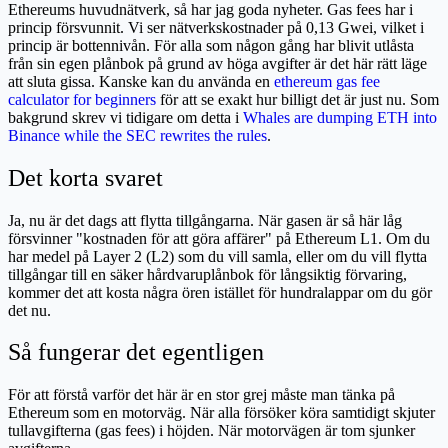
Ethereums huvudnätverk, så har jag goda nyheter. Gas fees har i
princip försvunnit. Vi ser nätverkskostnader på 0,13 Gwei, vilket i
princip är bottennivån. För alla som någon gång har blivit utlåsta
från sin egen plånbok på grund av höga avgifter är det här rätt läge
att sluta gissa. Kanske kan du använda en
ethereum gas fee
calculator for beginners
för att se exakt hur billigt det är just nu. Som
bakgrund skrev vi tidigare om detta i
Whales are dumping ETH into
Binance while the SEC rewrites the rules
.
Det korta svaret
Ja, nu är det dags att flytta tillgångarna. När gasen är så här låg
försvinner "kostnaden för att göra affärer" på Ethereum L1. Om du
har medel på Layer 2 (L2) som du vill samla, eller om du vill flytta
tillgångar till en säker hårdvaruplånbok för långsiktig förvaring,
kommer det att kosta några ören istället för hundralappar om du gör
det nu.
Så fungerar det egentligen
För att förstå varför det här är en stor grej måste man tänka på
Ethereum som en motorväg. När alla försöker köra samtidigt skjuter
tullavgifterna (gas fees) i höjden. När motorvägen är tom sjunker