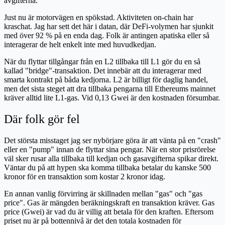
avgifterna.
Just nu är motorvägen en spökstad. Aktiviteten on-chain har
kraschat. Jag har sett det här i datan, där DeFi-volymen har sjunkit
med över 92 % på en enda dag. Folk är antingen apatiska eller så
interagerar de helt enkelt inte med huvudkedjan.
När du flyttar tillgångar från en L2 tillbaka till L1 gör du en så
kallad "bridge"-transaktion. Det innebär att du interagerar med
smarta kontrakt på båda kedjorna. L2 är billigt för daglig handel,
men det sista steget att dra tillbaka pengarna till Ethereums mainnet
kräver alltid lite L1-gas. Vid 0,13 Gwei är den kostnaden försumbar.
Där folk gör fel
Det största misstaget jag ser nybörjare göra är att vänta på en "crash"
eller en "pump" innan de flyttar sina pengar. När en stor prisrörelse
väl sker rusar alla tillbaka till kedjan och gasavgifterna spikar direkt.
Väntar du på att hypen ska komma tillbaka betalar du kanske 500
kronor för en transaktion som kostar 2 kronor idag.
En annan vanlig förvirring är skillnaden mellan "gas" och "gas
price". Gas är mängden beräkningskraft en transaktion kräver. Gas
price (Gwei) är vad du är villig att betala för den kraften. Eftersom
priset nu är på bottennivå är det den totala kostnaden för