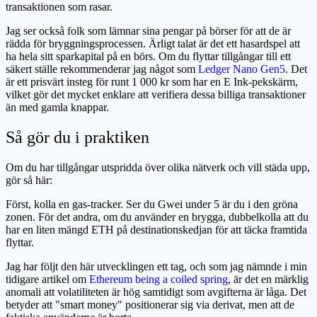
transaktionen som rasar.
Jag ser också folk som lämnar sina pengar på börser för att de är
rädda för bryggningsprocessen. Ärligt talat är det ett hasardspel att
ha hela sitt sparkapital på en börs. Om du flyttar tillgångar till ett
säkert ställe rekommenderar jag något som
Ledger Nano Gen5
. Det
är ett prisvärt insteg för runt 1 000 kr som har en E Ink-pekskärm,
vilket gör det mycket enklare att verifiera dessa billiga transaktioner
än med gamla knappar.
Så gör du i praktiken
Om du har tillgångar utspridda över olika nätverk och vill städa upp,
gör så här:
Först, kolla en gas-tracker. Ser du Gwei under 5 är du i den gröna
zonen. För det andra, om du använder en brygga, dubbelkolla att du
har en liten mängd ETH på destinationskedjan för att täcka framtida
flyttar.
Jag har följt den här utvecklingen ett tag, och som jag nämnde i min
tidigare artikel om
Ethereum being a coiled spring
, är det en märklig
anomali att volatiliteten är hög samtidigt som avgifterna är låga. Det
betyder att "smart money" positionerar sig via derivat, men att de