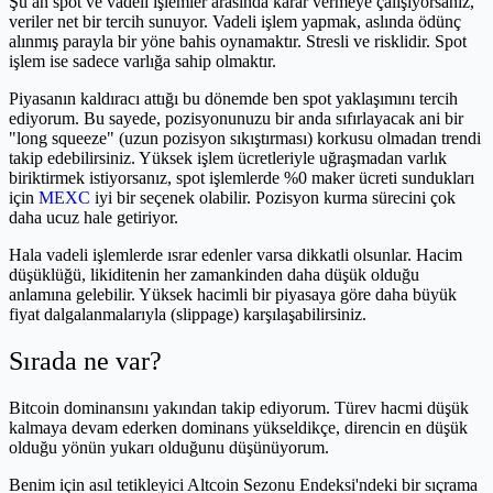
Şu an spot ve vadeli işlemler arasında karar vermeye çalışıyorsanız,
veriler net bir tercih sunuyor. Vadeli işlem yapmak, aslında ödünç
alınmış parayla bir yöne bahis oynamaktır. Stresli ve risklidir. Spot
işlem ise sadece varlığa sahip olmaktır.
Piyasanın kaldıracı attığı bu dönemde ben spot yaklaşımını tercih
ediyorum. Bu sayede, pozisyonunuzu bir anda sıfırlayacak ani bir
"long squeeze" (uzun pozisyon sıkıştırması) korkusu olmadan trendi
takip edebilirsiniz. Yüksek işlem ücretleriyle uğraşmadan varlık
biriktirmek istiyorsanız, spot işlemlerde %0 maker ücreti sundukları
için
MEXC
iyi bir seçenek olabilir. Pozisyon kurma sürecini çok
daha ucuz hale getiriyor.
Hala vadeli işlemlerde ısrar edenler varsa dikkatli olsunlar. Hacim
düşüklüğü, likiditenin her zamankinden daha düşük olduğu
anlamına gelebilir. Yüksek hacimli bir piyasaya göre daha büyük
fiyat dalgalanmalarıyla (slippage) karşılaşabilirsiniz.
Sırada ne var?
Bitcoin dominansını yakından takip ediyorum. Türev hacmi düşük
kalmaya devam ederken dominans yükseldikçe, direncin en düşük
olduğu yönün yukarı olduğunu düşünüyorum.
Benim için asıl tetikleyici Altcoin Sezonu Endeksi'ndeki bir sıçrama