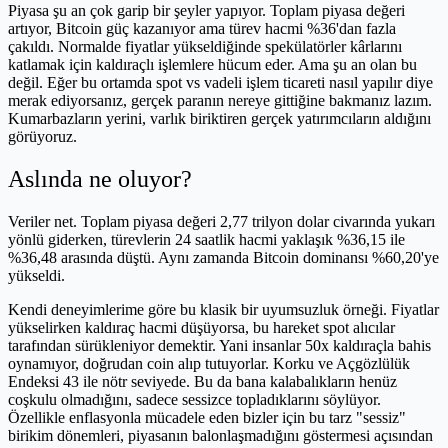
Piyasa şu an çok garip bir şeyler yapıyor. Toplam piyasa değeri
artıyor, Bitcoin güç kazanıyor ama türev hacmi %36'dan fazla
çakıldı. Normalde fiyatlar yükseldiğinde spekülatörler kârlarını
katlamak için kaldıraçlı işlemlere hücum eder. Ama şu an olan bu
değil. Eğer bu ortamda spot vs vadeli işlem ticareti nasıl yapılır diye
merak ediyorsanız, gerçek paranın nereye gittiğine bakmanız lazım.
Kumarbazların yerini, varlık biriktiren gerçek yatırımcıların aldığını
görüyoruz.
Aslında ne oluyor?
Veriler net. Toplam piyasa değeri 2,77 trilyon dolar civarında yukarı
yönlü giderken, türevlerin 24 saatlik hacmi yaklaşık %36,15 ile
%36,48 arasında düştü. Aynı zamanda Bitcoin dominansı %60,20'ye
yükseldi.
Kendi deneyimlerime göre bu klasik bir uyumsuzluk örneği. Fiyatlar
yükselirken kaldıraç hacmi düşüyorsa, bu hareket spot alıcılar
tarafından sürükleniyor demektir. Yani insanlar 50x kaldıraçla bahis
oynamıyor, doğrudan coin alıp tutuyorlar. Korku ve Açgözlülük
Endeksi 43 ile nötr seviyede. Bu da bana kalabalıkların henüz
coşkulu olmadığını, sadece sessizce topladıklarını söylüyor.
Özellikle enflasyonla mücadele eden bizler için bu tarz "sessiz"
birikim dönemleri, piyasanın balonlaşmadığını göstermesi açısından