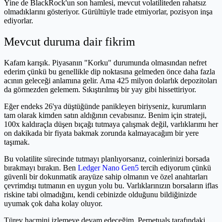
Yine de BlackRock'un son hamlesi, mevcut volatiliteden rahatsız
olmadıklarını gösteriyor. Gürültüyle trade etmiyorlar, pozisyon inşa
ediyorlar.
Mevcut duruma dair fikrim
Kafam karışık. Piyasanın "Korku" durumunda olmasından nefret
ederim çünkü bu genellikle dip noktasına gelmeden önce daha fazla
acının geleceği anlamına gelir. Ama 425 milyon dolarlık depozitoları
da görmezden gelemem. Sıkıştırılmış bir yay gibi hissettiriyor.
Eğer endeks 26'ya düştüğünde panikleyen biriyseniz, kurumların
tam olarak kimden satın aldığının cevabısınız. Benim için strateji,
100x kaldıraçla düşen bıçağı tutmaya çalışmak değil, varlıklarımı her
on dakikada bir fiyata bakmak zorunda kalmayacağım bir yere
taşımak.
Bu volatilite sürecinde tutmayı planlıyorsanız, coinlerinizi borsada
bırakmayı bırakın. Ben
Ledger Nano Gen5
tercih ediyorum çünkü
güvenli bir dokunmatik arayüze sahip olmanın ve özel anahtarları
çevrimdışı tutmanın en uygun yolu bu. Varlıklarınızın borsaların iflas
riskine tabi olmadığını, kendi cebinizde olduğunu bildiğinizde
uyumak çok daha kolay oluyor.
Türev hacmini izlemeye devam edeceğim. Perpetuals tarafındaki