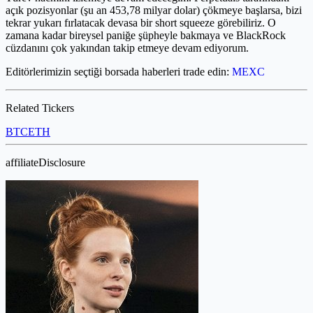
açık pozisyonlar (şu an 453,78 milyar dolar) çökmeye başlarsa, bizi
tekrar yukarı fırlatacak devasa bir short squeeze görebiliriz. O
zamana kadar bireysel paniğe şüpheyle bakmaya ve BlackRock
cüzdanını çok yakından takip etmeye devam ediyorum.
Editörlerimizin seçtiği borsada haberleri trade edin:
MEXC
Related Tickers
BTC
ETH
affiliateDisclosure