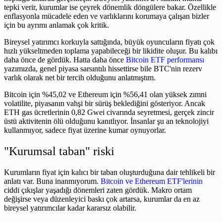
tepki verir, kurumlar ise çeyrek dönemlik döngülere bakar. Özellikle
enflasyonla mücadele eden ve varlıklarını korumaya çalışan bizler
için bu ayrımı anlamak çok kritik.
Bireysel yatırımcı korkuyla sattığında, büyük oyuncuların fiyatı çok
hızlı yükseltmeden toplama yapabileceği bir likidite oluşur. Bu kalıbı
daha önce de gördük. Hatta daha önce
Bitcoin ETF performansı
yazımızda, genel piyasa sarsıntılı hissettirse bile BTC'nin rezerv
varlık olarak net bir tercih olduğunu anlatmıştım.
Bitcoin için %45,02 ve Ethereum için %56,41 olan yüksek zımni
volatilite, piyasanın vahşi bir sürüş beklediğini gösteriyor. Ancak
ETH gas ücretlerinin 0,82 Gwei civarında seyretmesi, gerçek zincir
üstü aktivitenin ölü olduğunu kanıtlıyor. İnsanlar şu an teknolojiyi
kullanmıyor, sadece fiyat üzerine kumar oynuyorlar.
"Kurumsal taban" riski
Kurumların fiyat için kalıcı bir taban oluşturduğuna dair tehlikeli bir
anlatı var. Buna inanmıyorum.
Bitcoin ve Ethereum ETF'lerinin
ciddi çıkışlar yaşadığı dönemleri zaten gördük. Makro ortam
değişirse veya düzenleyici baskı çok artarsa, kurumlar da en az
bireysel yatırımcılar kadar kararsız olabilir.