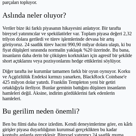
parçaları topluyor.
Aslında neler oluyor?
Veriler bize iki farklı piyasanın hikayesini anlatıyor. Bir tarafta
bireysel yatırımcılar ve spekülatörler var. Toplam piyasa değeri 2,32
trilyon dolara geriledi ve türev işlemlerinde devasa bir artış
görüyoruz. 24 saatlik türev hacmi 990,90 milyar dolara ulaştı, ki bu
fiyat düşüşleri sırasında normalin yaklaşık %20 üzerinde. Bu bana,
insanların daha derin bir çöküşten korktukları için agresif bir şekilde
short açtıklarını veya pozisyonlarını hedge ettiklerini söylüyor.
Diğer tarafta ise kurumlar tamamen farklı bir oyun oynuyor. Korku
ve Açgözlülük Endeksi kırmızı yanarken, BlackRock Coinbase'e
425 milyon dolar yatırdı. Franklin Templeton yeni bir getiri
ortaklığıyla ilerliyor. Bunlar geminin battığını düşünen insanların
hamleleri değil. Aksine, indirim gördüklerini fark edenlerin
hamleleri.
Bu gerilim neden önemli?
Ben bu filmi daha önce izledim. Kendi deneyimlerime göre, en kârlı
girişler piyasa duyarlılığının kurumsal gerçeklikten bu kadar
koptuğu anlarda gerçekleşir. Bireysel yatırımcı 24 saatlik muma