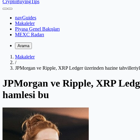
CryptoBuyingTips
navGuides
Makaleler
Piyasa Genel Bakışları
MEXC Radarı
Arama
Makaleler
/
JPMorgan ve Ripple, XRP Ledger üzerinden hazine tahvilleri
JPMorgan ve Ripple, XRP Ledge
hamlesi bu