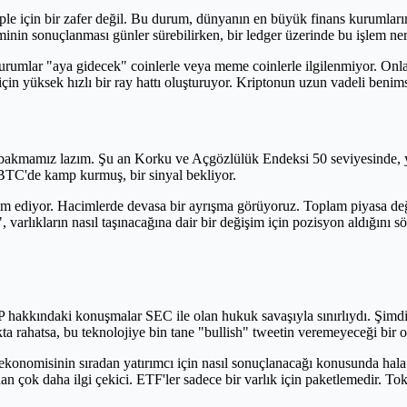
le için bir zafer değil. Bu durum, dünyanın en büyük finans kurumların
leminin sonuçlanması günler sürebilirken, bir ledger üzerinde bu işlem n
urumlar "aya gidecek" coinlerle veya meme coinlerle ilgilenmiyor. Onl
in yüksek hızlı bir ray hattı oluşturuyor. Kriptonun uzun vadeli benimsen
akmamız lazım. Şu an Korku ve Açgözlülük Endeksi 50 seviyesinde, y
 BTC'de kamp kurmuş, bir sinyal bekliyor.
am ediyor. Hacimlerde devasa bir ayrışma görüyoruz. Toplam piyasa değe
arlıkların nasıl taşınacağına dair bir değişim için pozisyon aldığını söyl
RP hakkındaki konuşmalar SEC ile olan hukuk savaşıyla sınırlıydı. Şimd
a rahatsa, bu teknolojiye bin tane "bullish" tweetin veremeyeceği bir o
onomisinin sıradan yatırımcı için nasıl sonuçlanacağı konusunda hala 
 çok daha ilgi çekici. ETF'ler sadece bir varlık için paketlemedir. Toke