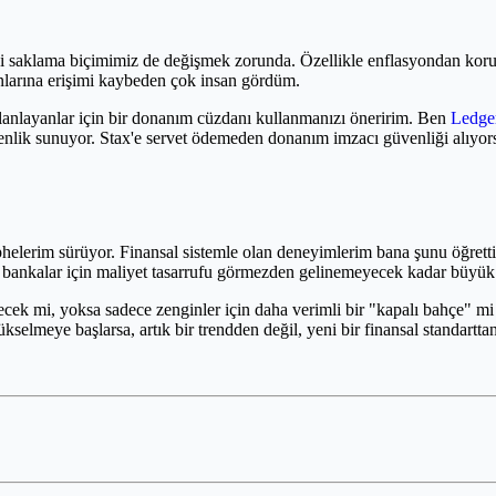
zi saklama biçimimiz de değişmek zorunda. Özellikle enflasyondan korunm
nlarına erişimi kaybeden çok insan gördüm.
lanlayanlar için bir donanım cüzdanı kullanmanızı öneririm. Ben
Ledge
k sunuyor. Stax'e servet ödemeden donanım imzacı güvenliği alıyorsun
lerim sürüyor. Finansal sistemle olan deneyimlerim bana şunu öğretti: 
ü bankalar için maliyet tasarrufu görmezden gelinemeyecek kadar büyük
recek mi, yoksa sadece zenginler için daha verimli bir "kapalı bahçe" 
ükselmeye başlarsa, artık bir trendden değil, yeni bir finansal standartt