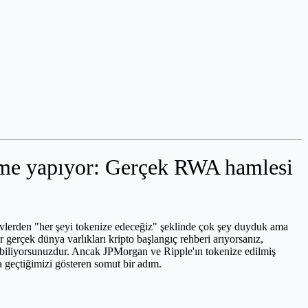
eme yapıyor: Gerçek RWA hamlesi
vlerden "her şeyi tokenize edeceğiz" şeklinde çok şey duyduk ama
er gerçek dünya varlıkları kripto başlangıç rehberi arıyorsanız,
nu biliyorsunuzdur. Ancak JPMorgan ve Ripple'ın tokenize edilmiş
 geçtiğimizi gösteren somut bir adım.