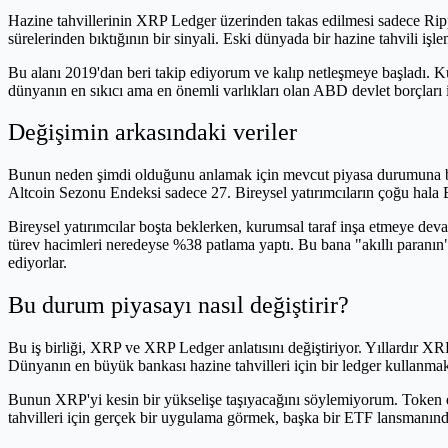
Hazine tahvillerinin XRP Ledger üzerinden takas edilmesi sadece Ripp
sürelerinden bıktığının bir sinyali. Eski dünyada bir hazine tahvili iş
Bu alanı 2019'dan beri takip ediyorum ve kalıp netleşmeye başladı. K
dünyanın en sıkıcı ama en önemli varlıkları olan ABD devlet borçları iç
Değişimin arkasındaki veriler
Bunun neden şimdi olduğunu anlamak için mevcut piyasa durumuna b
Altcoin Sezonu Endeksi sadece 27. Bireysel yatırımcıların çoğu hala
Bireysel yatırımcılar boşta beklerken, kurumsal taraf inşa etmeye dev
türev hacimleri neredeyse %38 patlama yaptı. Bu bana "akıllı paranın", v
ediyorlar.
Bu durum piyasayı nasıl değiştirir?
Bu iş birliği, XRP ve XRP Ledger anlatısını değiştiriyor. Yıllardır X
Dünyanın en büyük bankası hazine tahvilleri için bir ledger kullanmakt
Bunun XRP'yi kesin bir yükselişe taşıyacağını söylemiyorum. Token ek
tahvilleri için gerçek bir uygulama görmek, başka bir ETF lansmanından