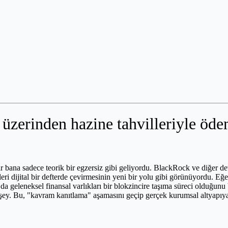
üzerinden hazine tahvilleriyle öd
bana sadece teorik bir egzersiz gibi geliyordu. BlackRock ve diğer de
kleri dijital bir defterde çevirmesinin yeni bir yolu gibi görünüyordu. Eğ
 da geleneksel finansal varlıkları bir blokzincire taşıma süreci olduğu
r şey. Bu, "kavram kanıtlama" aşamasını geçip gerçek kurumsal altyapıya