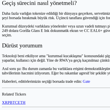
Geçiş sürecini nasıl yönetmeli?
Daha fazla varlığın tokenize edildiği bir dünyaya geçerken, servetimi
şeyi borsada bırakmak büyük risk. Üçüncü taraflara güvendiği için fo
Kurumsal düzeydeki varlıklara yönelenler veya uzun vadeli tutmayı p
249 dolara Gorilla Glass E Ink dokunmatik ekran ve CC EAL6+ güvenli
seçim.
Dürüst yorumum
Teknoloji beni etkiliyor ama "kurumsal kucaklaşma" konusundaki şüphe
yaparlar, kullanıcı için değil. Yine de RWA'ya geçiş kaçınılmaz çünk
Asıl soru şu: Bu durum zamanla bu varlıklara erişimi demokratikleşti
tahvillerinin hacmini izliyorum. Eğer bu rakamlar agresif bir şekilde y
Haberleri, editörlerimizin seçtiği borsada trade edin:
Gate
Related Tickers
XRP
BTC
ETH