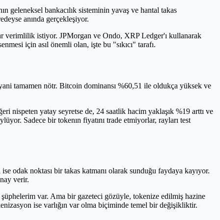
ın geleneksel bankacılık sisteminin yavaş ve hantal takas
eredeyse anında gerçekleşiyor.
ar verimlilik istiyor. JPMorgan ve Ondo, XRP Ledger'ı kullanarak
mesi için asıl önemli olan, işte bu "sıkıcı" tarafı.
ani tamamen nötr. Bitcoin dominansı %60,51 ile oldukça yüksek ve
ri nispeten yatay seyretse de, 24 saatlik hacim yaklaşık %19 arttı ve
üyor. Sadece bir tokenın fiyatını trade etmiyorlar, rayları test
i ise odak noktası bir takas katmanı olarak sunduğu faydaya kayıyor.
nay verir.
şüphelerim var. Ama bir gazeteci gözüyle, tokenize edilmiş hazine
nizasyon ise varlığın var olma biçiminde temel bir değişikliktir.