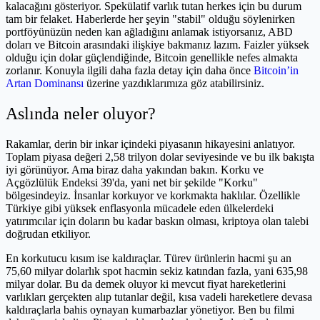
kalacağını gösteriyor. Spekülatif varlık tutan herkes için bu durum
tam bir felaket. Haberlerde her şeyin "stabil" olduğu söylenirken
portföyünüzün neden kan ağladığını anlamak istiyorsanız, ABD
doları ve Bitcoin arasındaki ilişkiye bakmanız lazım. Faizler yüksek
olduğu için dolar güçlendiğinde, Bitcoin genellikle nefes almakta
zorlanır. Konuyla ilgili daha fazla detay için daha önce
Bitcoin’in
Artan Dominansı
üzerine yazdıklarımıza göz atabilirsiniz.
Aslında neler oluyor?
Rakamlar, derin bir inkar içindeki piyasanın hikayesini anlatıyor.
Toplam piyasa değeri 2,58 trilyon dolar seviyesinde ve bu ilk bakışta
iyi görünüyor. Ama biraz daha yakından bakın. Korku ve
Açgözlülük Endeksi 39'da, yani net bir şekilde "Korku"
bölgesindeyiz. İnsanlar korkuyor ve korkmakta haklılar. Özellikle
Türkiye gibi yüksek enflasyonla mücadele eden ülkelerdeki
yatırımcılar için doların bu kadar baskın olması, kriptoya olan talebi
doğrudan etkiliyor.
En korkutucu kısım ise kaldıraçlar. Türev ürünlerin hacmi şu an
75,60 milyar dolarlık spot hacmin sekiz katından fazla, yani 635,98
milyar dolar. Bu da demek oluyor ki mevcut fiyat hareketlerini
varlıkları gerçekten alıp tutanlar değil, kısa vadeli hareketlere devasa
kaldıraçlarla bahis oynayan kumarbazlar yönetiyor. Ben bu filmi