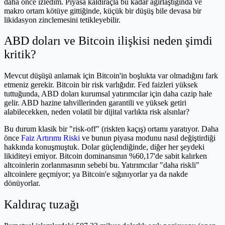
daha önce izledim. Piyasa kaldıraçla bu kadar ağırlaştığında ve
makro ortam kötüye gittiğinde, küçük bir düşüş bile devasa bir
likidasyon zinclemesini tetikleyebilir.
ABD doları ve Bitcoin ilişkisi neden şimdi
kritik?
Mevcut düşüşü anlamak için Bitcoin'in boşlukta var olmadığını fark
etmeniz gerekir. Bitcoin bir risk varlığıdır. Fed faizleri yüksek
tuttuğunda, ABD doları kurumsal yatırımcılar için daha cazip hale
gelir. ABD hazine tahvillerinden garantili ve yüksek getiri
alabilecekken, neden volatil bir dijital varlıkta risk alsınlar?
Bu durum klasik bir "risk-off" (riskten kaçış) ortamı yaratıyor. Daha
önce
Faiz Artırımı Riski
ve bunun piyasa modunu nasıl değiştirdiği
hakkında konuşmuştuk. Dolar güçlendiğinde, diğer her şeydeki
likiditeyi emiyor. Bitcoin dominansının %60,17'de sabit kalırken
altcoinlerin zorlanmasının sebebi bu. Yatırımcılar "daha riskli"
altcoinlere geçmiyor; ya Bitcoin'e sığınıyorlar ya da nakde
dönüyorlar.
Kaldıraç tuzağı