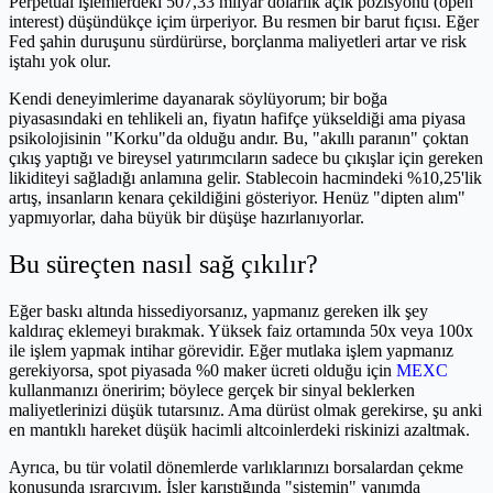
Perpetual işlemlerdeki 507,33 milyar dolarlık açık pozisyonu (open
interest) düşündükçe içim ürperiyor. Bu resmen bir barut fıçısı. Eğer
Fed şahin duruşunu sürdürürse, borçlanma maliyetleri artar ve risk
iştahı yok olur.
Kendi deneyimlerime dayanarak söylüyorum; bir boğa
piyasasındaki en tehlikeli an, fiyatın hafifçe yükseldiği ama piyasa
psikolojisinin "Korku"da olduğu andır. Bu, "akıllı paranın" çoktan
çıkış yaptığı ve bireysel yatırımcıların sadece bu çıkışlar için gereken
likiditeyi sağladığı anlamına gelir. Stablecoin hacmindeki %10,25'lik
artış, insanların kenara çekildiğini gösteriyor. Henüz "dipten alım"
yapmıyorlar, daha büyük bir düşüşe hazırlanıyorlar.
Bu süreçten nasıl sağ çıkılır?
Eğer baskı altında hissediyorsanız, yapmanız gereken ilk şey
kaldıraç eklemeyi bırakmak. Yüksek faiz ortamında 50x veya 100x
ile işlem yapmak intihar görevidir. Eğer mutlaka işlem yapmanız
gerekiyorsa, spot piyasada %0 maker ücreti olduğu için
MEXC
kullanmanızı öneririm; böylece gerçek bir sinyal beklerken
maliyetlerinizi düşük tutarsınız. Ama dürüst olmak gerekirse, şu anki
en mantıklı hareket düşük hacimli altcoinlerdeki riskinizi azaltmak.
Ayrıca, bu tür volatil dönemlerde varlıklarınızı borsalardan çekme
konusunda ısrarcıyım. İşler karıştığında "sistemin" yanımda