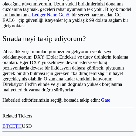
olacağına güvenmiyorum. Uzun vadeli birikimlerinizi donanım
cüzdanına taşımak, geceleri rahat uyumanın tek yolu. Birçok model
kullandım ama
Ledger Nano Gen5
, bir servet harcamadan CC
EAL6+ çip güvenliği isteyenler için yaklaşık 99 dolara sağlam bir
giriş noktası.
Sırada neyi takip ediyorum?
24 saatlik yeşil mumları görmezden geliyorum ve iki şeye
odaklanıyorum: DXY (Dolar Endeksi) ve türev ürünlerin fonlama
oranları. Eğer DXY yükselmeye devam ederse ve long
pozisyonlarda devasa bir likidasyon dalgası görürsek, piyasanın
gerçek bir dip bulması için gereken "kaldıraç temizliği" nihayet
gerçekleşmiş olabilir. O zamana kadar temkinli kalıyorum.
Direksiyon Fed'in elinde ve şu an doğrudan yüksek borçlanma
maliyetleri duvarına doğru sürüyorlar.
Haberleri editörlerimizin seçtiği borsada takip edin:
Gate
Related Tickers
BTC
ETH
USD