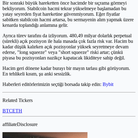
Bir sonraki büyük hareketten önce hacimde bir sıçrama görmeyi
bekliyorum. Stabilcoin hacmi tekrar yükselmeye başlamadan bu
yatay seyreden fiyat hareketine güvenmiyorum. Eğer fiyatlar
sabitken stabilcoin hacmi artarsa, bu sermayenin alım yapmak üzere
kenarda toplandığı anlamına gelir.
Ayrıca türev tarafını da izliyorum. 480,49 milyar dolarlık perpetual
(sürekli) açık pozisyon ile hala masada çok fazla risk var. Hacim bu
kadar düşük kalırken açık pozisyonlar yüksek seyretmeye devam
ederse, "long squeeze" veya "short squeeze" riski artar; çünkü
piyasa bu pozisyonları nazikçe kapatacak likiditeye sahip değil.
Hacim geri dönene kadar burayı bir mayın tarlası gibi görüyorum.
En tehlikeli kısım, şu anki sessizlik.
Haberleri editörlerimizin seçtiği borsada takip edin:
Bybit
Related Tickers
BTC
ETH
affiliateDisclosure