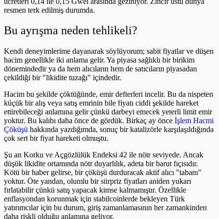
ücretleri 0,14 ile 0,15 Gwei arasında geziniyor. Zincir üstü dünya
resmen terk edilmiş durumda.
Bu ayrışma neden tehlikeli?
Kendi deneyimlerime dayanarak söylüyorum; sabit fiyatlar ve düşen
hacim genellikle iki anlama gelir. Ya piyasa sağlıklı bir birikim
dönemindedir ya da hem alıcıların hem de satıcıların piyasadan
çekildiği bir "likidite tuzağı" içindedir.
Hacim bu şekilde çöktüğünde, emir defterleri incelir. Bu da nispeten
küçük bir alış veya satış emrinin bile fiyatı ciddi şekilde hareket
ettirebileceği anlamına gelir çünkü darbeyi emecek yeterli limit emir
yoktur. Bu kalıbı daha önce de gördük. Birkaç ay önce
İşlem Hacmi
Çöküşü
hakkında yazdığımda, sonuç bir katalizörle karşılaşıldığında
çok sert bir fiyat hareketi olmuştu.
Şu an Korku ve Açgözlülük Endeksi 42 ile nötr seviyede. Ancak
düşük likidite ortamında nötr duyarlılık, adeta bir barut fıçısıdır.
Kötü bir haber gelirse, bir çöküşü durduracak aktif alıcı "tabanı"
yoktur. Öte yandan, olumlu bir sürpriz fiyatları aniden yukarı
fırlatabilir çünkü satış yapacak kimse kalmamıştır. Özellikle
enflasyondan korunmak için stabilcoinlerde bekleyen Türk
yatırımcılar için bu durum, giriş zamanlamasının her zamankinden
daha riskli olduğu anlamına geliyor.