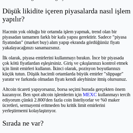
Düşük likidite içeren piyasalarda nasıl işlem
yapılır?
Hacmin yok olduğu bir ortamda işlem yapmak, trend olan bir
piyasadan tamamen farklı bir kafa yapısı gerektirir. Sadece "piyasa
fiyatından" (market buy) alım yapıp ekranda gördüğünüz fiyatı
yakalayacağınızı sanamazsınız.
İlk olarak, piyasa emirlerini kullanmayı bırakın. İnce bir piyasada
çok kötü fiyatlardan eşleşirsiniz. Giriş ve çıkışlarınızı kontrol etmek
için limit emirleri kullanın. İkinci olarak, pozisyon boyutlarınızı
küçük tutun. Düşük hacimli ortamlarda büyük emirler "slippage"
yaratır ve farkında olmadan fiyatı kendi aleyhinize itmiş olursunuz.
Altcoin ticareti yapıyorsanız, borsa seçimi burada gerçekten önem
kazanıyor. Ben spot altcoin işlemlerim için
MEXC
kullanmayı tercih
ediyorum çünkü 2.800'den fazla coin listeliyorlar ve %0 maker
ücretleri, sermayemi eritmeden bu kritik limit emirlerini
yerleştirmemi kolaylaştırıyor.
Sırada ne var?