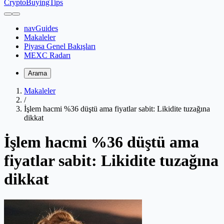
CryptoBuyingTips
navGuides
Makaleler
Piyasa Genel Bakışları
MEXC Radarı
Arama
Makaleler
/
İşlem hacmi %36 düştü ama fiyatlar sabit: Likidite tuzağına
dikkat
İşlem hacmi %36 düştü ama
fiyatlar sabit: Likidite tuzağına
dikkat