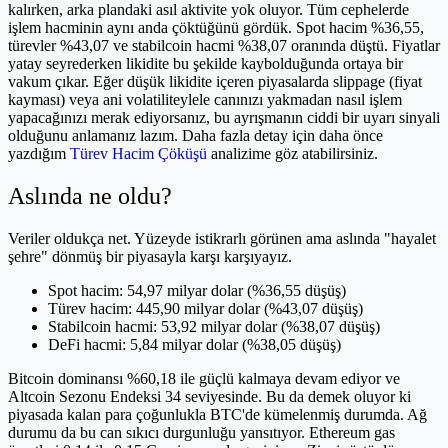
kalırken, arka plandaki asıl aktivite yok oluyor. Tüm cephelerde
işlem hacminin aynı anda çöktüğünü gördük. Spot hacim %36,55,
türevler %43,07 ve stabilcoin hacmi %38,07 oranında düştü. Fiyatlar
yatay seyrederken likidite bu şekilde kaybolduğunda ortaya bir
vakum çıkar. Eğer düşük likidite içeren piyasalarda slippage (fiyat
kayması) veya ani volatiliteylele canınızı yakmadan nasıl işlem
yapacağınızı merak ediyorsanız, bu ayrışmanın ciddi bir uyarı sinyali
olduğunu anlamanız lazım. Daha fazla detay için daha önce
yazdığım
Türev Hacim Çöküşü
analizime göz atabilirsiniz.
Aslında ne oldu?
Veriler oldukça net. Yüzeyde istikrarlı görünen ama aslında "hayalet
şehre" dönmüş bir piyasayla karşı karşıyayız.
Spot hacim: 54,97 milyar dolar (%36,55 düşüş)
Türev hacim: 445,90 milyar dolar (%43,07 düşüş)
Stabilcoin hacmi: 53,92 milyar dolar (%38,07 düşüş)
DeFi hacmi: 5,84 milyar dolar (%38,05 düşüş)
Bitcoin dominansı %60,18 ile güçlü kalmaya devam ediyor ve
Altcoin Sezonu Endeksi 34 seviyesinde. Bu da demek oluyor ki
piyasada kalan para çoğunlukla BTC'de kümelenmiş durumda. Ağ
durumu da bu can sıkıcı durgunluğu yansıtıyor. Ethereum gas