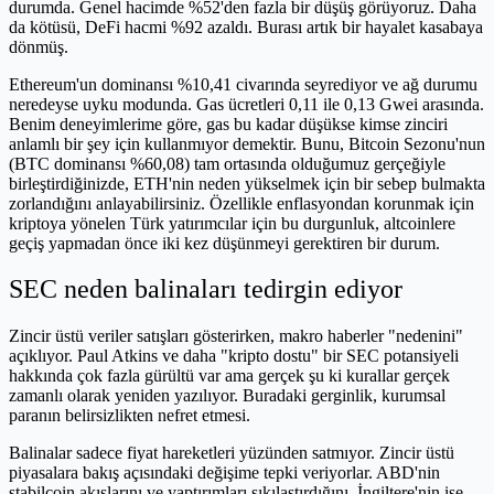
durumda. Genel hacimde %52'den fazla bir düşüş görüyoruz. Daha
da kötüsü, DeFi hacmi %92 azaldı. Burası artık bir hayalet kasabaya
dönmüş.
Ethereum'un dominansı %10,41 civarında seyrediyor ve ağ durumu
neredeyse uyku modunda. Gas ücretleri 0,11 ile 0,13 Gwei arasında.
Benim deneyimlerime göre, gas bu kadar düşükse kimse zinciri
anlamlı bir şey için kullanmıyor demektir. Bunu, Bitcoin Sezonu'nun
(BTC dominansı %60,08) tam ortasında olduğumuz gerçeğiyle
birleştirdiğinizde, ETH'nin neden yükselmek için bir sebep bulmakta
zorlandığını anlayabilirsiniz. Özellikle enflasyondan korunmak için
kriptoya yönelen Türk yatırımcılar için bu durgunluk, altcoinlere
geçiş yapmadan önce iki kez düşünmeyi gerektiren bir durum.
SEC neden balinaları tedirgin ediyor
Zincir üstü veriler satışları gösterirken, makro haberler "nedenini"
açıklıyor. Paul Atkins ve daha "kripto dostu" bir SEC potansiyeli
hakkında çok fazla gürültü var ama gerçek şu ki kurallar gerçek
zamanlı olarak yeniden yazılıyor. Buradaki gerginlik, kurumsal
paranın belirsizlikten nefret etmesi.
Balinalar sadece fiyat hareketleri yüzünden satmıyor. Zincir üstü
piyasalara bakış açısındaki değişime tepki veriyorlar. ABD'nin
stabilcoin akışlarını ve yaptırımları sıkılaştırdığını, İngiltere'nin ise