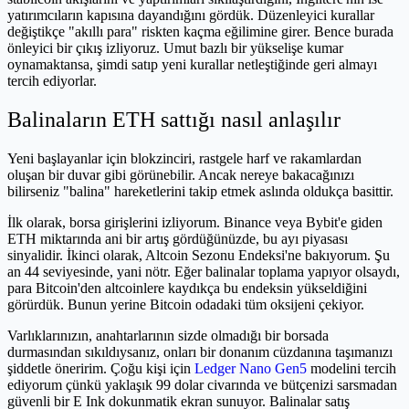
yatırımcıların kapısına dayandığını gördük. Düzenleyici kurallar
değiştikçe "akıllı para" riskten kaçma eğilimine girer. Bence burada
önleyici bir çıkış izliyoruz. Umut bazlı bir yükselişe kumar
oynamaktansa, şimdi satıp yeni kurallar netleştiğinde geri almayı
tercih ediyorlar.
Balinaların ETH sattığı nasıl anlaşılır
Yeni başlayanlar için blokzinciri, rastgele harf ve rakamlardan
oluşan bir duvar gibi görünebilir. Ancak nereye bakacağınızı
bilirseniz "balina" hareketlerini takip etmek aslında oldukça basittir.
İlk olarak, borsa girişlerini izliyorum. Binance veya Bybit'e giden
ETH miktarında ani bir artış gördüğünüzde, bu ayı piyasası
sinyalidir. İkinci olarak, Altcoin Sezonu Endeksi'ne bakıyorum. Şu
an 44 seviyesinde, yani nötr. Eğer balinalar toplama yapıyor olsaydı,
para Bitcoin'den altcoinlere kaydıkça bu endeksin yükseldiğini
görürdük. Bunun yerine Bitcoin odadaki tüm oksijeni çekiyor.
Varlıklarınızın, anahtarlarının sizde olmadığı bir borsada
durmasından sıkıldıysanız, onları bir donanım cüzdanına taşımanızı
şiddetle öneririm. Çoğu kişi için
Ledger Nano Gen5
modelini tercih
ediyorum çünkü yaklaşık 99 dolar civarında ve bütçenizi sarsmadan
güvenli bir E Ink dokunmatik ekran sunuyor. Balinalar satış