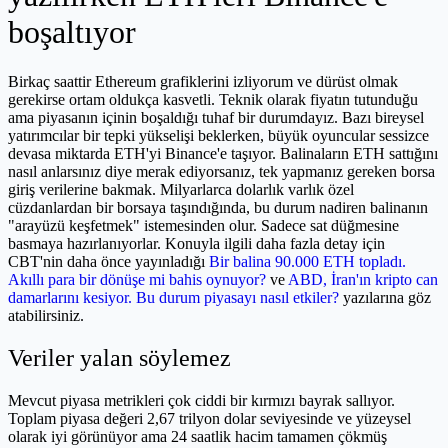
boşaltıyor
Birkaç saattir Ethereum grafiklerini izliyorum ve dürüst olmak
gerekirse ortam oldukça kasvetli. Teknik olarak fiyatın tutunduğu
ama piyasanın içinin boşaldığı tuhaf bir durumdayız. Bazı bireysel
yatırımcılar bir tepki yükselişi beklerken, büyük oyuncular sessizce
devasa miktarda ETH'yi Binance'e taşıyor. Balinaların ETH sattığını
nasıl anlarsınız diye merak ediyorsanız, tek yapmanız gereken borsa
giriş verilerine bakmak. Milyarlarca dolarlık varlık özel
cüzdanlardan bir borsaya taşındığında, bu durum nadiren balinanın
"arayüzü keşfetmek" istemesinden olur. Sadece sat düğmesine
basmaya hazırlanıyorlar. Konuyla ilgili daha fazla detay için
CBT'nin daha önce yayınladığı
Bir balina 90.000 ETH topladı.
Akıllı para bir dönüşe mi bahis oynuyor?
ve
ABD, İran'ın kripto can
damarlarını kesiyor. Bu durum piyasayı nasıl etkiler?
yazılarına göz
atabilirsiniz.
Veriler yalan söylemez
Mevcut piyasa metrikleri çok ciddi bir kırmızı bayrak sallıyor.
Toplam piyasa değeri 2,67 trilyon dolar seviyesinde ve yüzeysel
olarak iyi görünüyor ama 24 saatlik hacim tamamen çökmüş