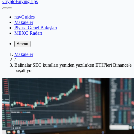
CryptoBuyingTips
navGuides
Makaleler
Piyasa Genel Bakışları
MEXC Radarı
Arama
Makaleler
/
Balinalar SEC kuralları yeniden yazılırken ETH'leri Binance'e
boşaltıyor