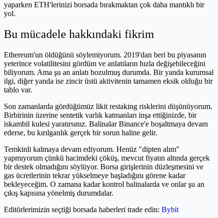
yaparken ETH'lerinizi borsada bırakmaktan çok daha mantıklı bir
yol.
Bu mücadele hakkındaki fikrim
Ethereum'un öldüğünü söylemiyorum. 2019'dan beri bu piyasanın
yeterince volatilitesini gördüm ve anlatıların hızla değişebileceğini
biliyorum. Ama şu an anlatı bozulmuş durumda. Bir yanda kurumsal
ilgi, diğer yanda ise zincir üstü aktivitenin tamamen eksik olduğu bir
tablo var.
Son zamanlarda gördüğümüz likit restaking risklerini düşünüyorum.
Birbirinin üzerine sentetik varlık katmanları inşa ettiğinizde, bir
iskambil kulesi yaratırsınız. Balinalar Binance'e boşaltmaya devam
ederse, bu kırılganlık gerçek bir sorun haline gelir.
Temkinli kalmaya devam ediyorum. Henüz "dipten alım"
yapmıyorum çünkü hacimdeki çöküş, mevcut fiyatın altında gerçek
bir destek olmadığını söylüyor. Borsa girişlerinin düzleşmesini ve
gas ücretlerinin tekrar yükselmeye başladığını görene kadar
bekleyeceğim. O zamana kadar kontrol balinalarda ve onlar şu an
çıkış kapısına yönelmiş durumdalar.
Editörlerimizin seçtiği borsada haberleri trade edin:
Bybit