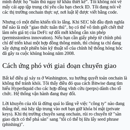
minh được họ "tuân thủ ngay từ khâu thiết kế". Tôi không nói về
mấy cái app tập trung chỉ yêu cầu bạn check ID. Tôi đang nói về
các thị trường onchain thực sự, nơi luật lệ được viết bằng code.
Nhưng có một điểm khiến tôi lo lắng. Khi SEC bắt đầu định nghĩa
thế nào là một "giao thức tuân thủ", họ có thể vô tình giết chết thứ
làm nên giá trị của DeFi: sự đổi mới không cần xin phép
(permissionless innovation). Nếu bạn cần giấy phép từ chính phủ
chỉ để triển khai một hợp đồng thông minh, thì chúng ta chỉ đang
xây dựng một phiên bản kỹ thuật số của chính hệ thống hỏng hóc
đã gây ra cuộc khủng hoảng năm 2008.
Cách ứng phó với giai đoạn chuyển giao
Bất kể điều gì xảy ra ở Washington, xu hướng quyết toán onchain là
không thể tránh khỏi. Tôi thấy điều đó qua cách Bitwise đang tìm
hiểu Hyperliquid cho các hợp đồng vĩnh cửu (perps) dành cho tổ
chức. Hệ thống vận hành đang thay đổi.
Lời khuyên của tôi là đừng quá lo lắng về việc "công ty" nào đang
thắng thế, mà hãy tập trung vào nơi bạn giữ khóa bí mật (private
keys). Khi thị trường chuyển sang onchain, rủi ro chuyển từ "sàn
giao dịch có thể phá sản" sang "tôi có thể bị lừa lấy seed phrase
(phishing)".