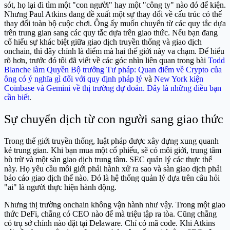
sót, họ lại đi tìm một "con người" hay một "công ty" nào đó để kiện.
Nhưng Paul Atkins đang đề xuất một sự thay đổi về cấu trúc có thể
thay đổi toàn bộ cuộc chơi. Ông ấy muốn chuyển từ các quy tắc dựa
trên trung gian sang các quy tắc dựa trên giao thức. Nếu bạn đang
cố hiểu sự khác biệt giữa giao dịch truyền thống và giao dịch
onchain, thì đây chính là điểm mà hai thế giới này va chạm. Để hiểu
rõ hơn, trước đó tôi đã viết về các góc nhìn liên quan trong bài
Todd
Blanche làm Quyền Bộ trưởng Tư pháp: Quan điểm về Crypto của
ông có ý nghĩa gì đối với quy định pháp lý
và
New York kiện
Coinbase và Gemini về thị trường dự đoán. Đây là những điều bạn
cần biết
.
Sự chuyển dịch từ con người sang giao thức
Trong thế giới truyền thống, luật pháp được xây dựng xung quanh
kẻ trung gian. Khi bạn mua một cổ phiếu, sẽ có môi giới, trung tâm
bù trừ và một sàn giao dịch trung tâm. SEC quản lý các thực thể
này. Họ yêu cầu môi giới phải hành xử ra sao và sàn giao dịch phải
báo cáo giao dịch thế nào. Đó là hệ thống quản lý dựa trên câu hỏi
"ai" là người thực hiện hành động.
Nhưng thị trường onchain không vận hành như vậy. Trong một giao
thức DeFi, chẳng có CEO nào để mà triệu tập ra tòa. Cũng chẳng
có trụ sở chính nào đặt tại Delaware. Chỉ có mã code. Khi Atkins