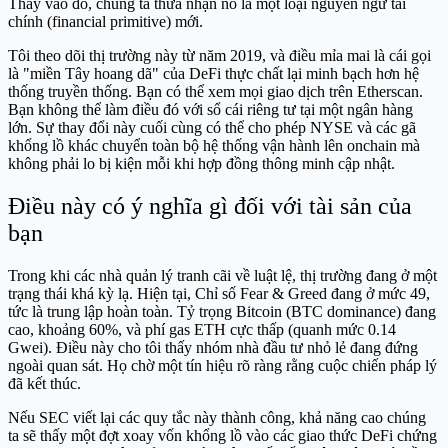
Thay vào đó, chúng ta thừa nhận nó là một loại nguyên ngữ tài
chính (financial primitive) mới.
Tôi theo dõi thị trường này từ năm 2019, và điều mỉa mai là cái gọi
là "miền Tây hoang dã" của DeFi thực chất lại minh bạch hơn hệ
thống truyền thống. Bạn có thể xem mọi giao dịch trên Etherscan.
Bạn không thể làm điều đó với sổ cái riêng tư tại một ngân hàng
lớn. Sự thay đổi này cuối cùng có thể cho phép NYSE và các gã
khổng lồ khác chuyển toàn bộ hệ thống vận hành lên onchain mà
không phải lo bị kiện mỗi khi hợp đồng thông minh cập nhật.
Điều này có ý nghĩa gì đối với tài sản của
bạn
Trong khi các nhà quản lý tranh cãi về luật lệ, thị trường đang ở một
trạng thái khá kỳ lạ. Hiện tại, Chỉ số Fear & Greed đang ở mức 49,
tức là trung lập hoàn toàn. Tỷ trọng Bitcoin (BTC dominance) đang
cao, khoảng 60%, và phí gas ETH cực thấp (quanh mức 0.14
Gwei). Điều này cho tôi thấy nhóm nhà đầu tư nhỏ lẻ đang đứng
ngoài quan sát. Họ chờ một tín hiệu rõ ràng rằng cuộc chiến pháp lý
đã kết thúc.
Nếu SEC viết lại các quy tắc này thành công, khả năng cao chúng
ta sẽ thấy một đợt xoay vốn khổng lồ vào các giao thức DeFi chứng