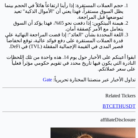
حجم العملات المستقرة: إذا رأينا ارتفاعاً هائلاً في الحجم بينما
يظل السوق مستقراً، فهذا يعني أن "الأموال الذكية" تعيد
تموضعها قبل المراجعة.
هيمنة البيتكوين: إذا دفعت نحو 65%، فهذا يؤكد أن السوق
يتعامل مع الأمر كصفقة أمان.
اللغة المحددة بشأن "العائد": إذا قضت المراجعة النهائية على
قدرة العملات المستقرة على دفع فوائد عالية، توقع انخفاضاً
قصير المدى في القيمة الإجمالية المقفلة (TVL) في DeFi.
ابقوا أعينكم على الأخبار حول يوم 14. هذه واحدة من تلك اللحظات
النادرة التي يكون فيها تاريخ محدد في تقويم حكومي مؤثراً فعلياً
على سعر عملاتكم.
تداول الأخبار عبر منصتنا المختارة تحريرياً:
Gate
Related Tickers
BTC
ETH
USDT
affiliateDisclosure