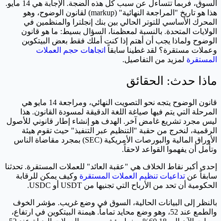
السوق، فربما تتساءل عن سبب كل هذه الضجة. الإجابة هي 14 مايو.
هذا هو تاريخ "المراجعة النهائية" (markup) لقانون الوضوح، وهو
المحرك الأساسي للتوتر الحالي بين بنك إنجلترا والمنظمين في
الولايات المتحدة. بالنسبة لمعظمنا، السؤال بسيط: ما هو قانون
الوضوح ولماذا يجب أن أهتم إذا كنت أملك فقط بعض البيتكوين
وعملات مستقرة؟ لقد غطينا سابقاً
اتجاهات حجم العملات
المستقرة
لمزيد من التفاصيل.
ماذا حدث: الحقائق
قانون الوضوح يتجه نحو التصويت النهائي، ومراجعة 14 مايو هي
المرحلة التي يتم فيها صياغة اللغة الدقيقة لمسودة القانون. هذا
ليس مجرد تشريع غامض آخر. الهدف هو إنشاء إطار قانوني للأصول
الرقمية، لنخرج من حقبة "التنظيم عبر التنفيذ" حيث تقوم هيئة
الأوراق المالية والبورصات الأمريكية (SEC) بمجرد مقاضاة الناس
وتأمل أن يفهموا القواعد لاحقاً.
إحدى أكبر نقاط الخلاف هي "عقبة العائد" للعملات المستقرة. تحدثنا
سابقاً عن
تداعيات تنظيم العملات المستقرة
وكيف يمكن للرقابة
الحكومية أن تحد من الأرباح التي تجنيها من USDT أو USDC.
بالنظر إلى البيانات الحالية، السوق في وضع غريب. مؤشر الخوف
والطمع عند 52، وهو وضع محايد تماماً. هيمنة البيتكوين في ارتفاع،