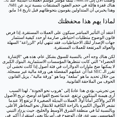
وصلت الآن إلى 60.18%، بينما مؤشر موسم العملات البديلة عند 52.
هناك قفزة هائلة في حجم العقود المشتقات بنسبة تزيد عن 81%،
وهذا يخبرني أن المتداولين يقومون بتحوطاتهم قبل تاريخ 14 مايو.
لماذا يهم هذا محفظتك
أعتقد أن التأثير المباشر سيكون على العملات المستقرة. إذا فرض
قانون الوضوح متطلبات احتياطي صارمة أو حدد كيفية استثمار
جهات الإصدار لتلك الاحتياطيات، فقد تنتهي أيام "الزراعة" السهلة
والعوائد المرتفعة للعملات المستقرة.
لكن هناك وجه آخر. بالنسبة للسوق بشكل عام، هذه هي "الإشارة
الخضراء" التي كانت تنتظرها المؤسسات الاستثمارية. البنوك الكبرى
لا يمكنها ضخ مليارات الدولارات في فئة أصول إذا كانت تخشى أن
تقرر الـ SEC غداً أن عملتهم المفضلة هي ورقة مالية غير مسجلة.
من خلال تحديد ما هو "سلعة" وما هو "ورقة مالية"، يزيل القانون
الخوف من الملاحقة القانونية.
من تجربتي، يؤدي هذا عادةً إلى "هروب نحو الجودة". لهذا السبب
أرى هيمنة البيتكوين ترتفع. عندما تصبح القواعد أوضح، تربح الأصول
الأكبر والأكثر أماناً أولاً. العملات البديلة الصغيرة لا ترتفع إلا عندما
تشعر الأموال الكبيرة بالراحة الكافية للانتقال نحو المخاطر الأعلى.
وبالنسبة لنا في منطقة الشرق الأوسط والخليج، حيث يزداد التبني
المؤسسي بسرعة، فإن الوضوح في أمريكا يعني استقراراً أكبر في