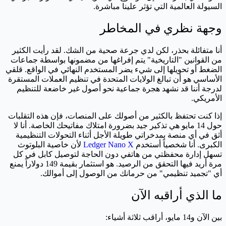
السيولة العالمية التي تؤثر علينا مباشرة.
وجهة نظري في المخاطر
أنا متفائلة بحذر، لكن لدي جرعة صحية من الشك. لقد رأيت الكثير
من القوانين "التاريخية" يتم إفراغها من مضمونها بواسطة جماعات
الضغط أو تحويلها إلى شيء يضر المستخدم النهائي في الواقع. قلقي
الأساسي هو أن تبالغ الولايات المتحدة في تنظيم العملات المستقرة
لدرجة أننا قد نشهد هجرة جماعية نحو أصول غير خاضعة للتنظيم
الأمريكي.
إذا كنت تحتفظ بالكثير من أصولك على المنصات، فإن هذه التقلبات
حول 14 مايو هي تذكير جيد بضرورة امتلاك مفاتيحك الخاصة. أنا لا
أثق في أي منصة بمدخراتي طويلة الأجل أثناء التحولات التنظيمية
الكبرى. أنا شخصياً أستخدم
Ledger Nano X
لأن خاصية البلوتوث
تسهل إدارة محفظتي من هاتفي دون الحاجة لتوصيل كابل في كل
مرة أريد فيها التحقق من الرصيد. هو استثمار بقيمة 149 دولاراً يمنع
أي "تجميد تنظيمي" من حرمانك من الوصول إلى أموالك.
ما الذي أراقبه الآن
بين الآن و14 مايو، أراقب ثلاثة أشياء: