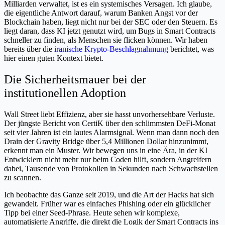
Milliarden verwaltet, ist es ein systemisches Versagen. Ich glaube,
die eigentliche Antwort darauf, warum Banken Angst vor der
Blockchain haben, liegt nicht nur bei der SEC oder den Steuern. Es
liegt daran, dass KI jetzt genutzt wird, um Bugs in Smart Contracts
schneller zu finden, als Menschen sie flicken können. Wir haben
bereits über die
iranische Krypto-Beschlagnahmung
berichtet, was
hier einen guten Kontext bietet.
Die Sicherheitsmauer bei der
institutionellen Adoption
Wall Street liebt Effizienz, aber sie hasst unvorhersehbare Verluste.
Der jüngste Bericht von CertiK über den schlimmsten DeFi-Monat
seit vier Jahren ist ein lautes Alarmsignal. Wenn man dann noch den
Drain der Gravity Bridge über 5,4 Millionen Dollar hinzunimmt,
erkennt man ein Muster. Wir bewegen uns in eine Ära, in der KI
Entwicklern nicht mehr nur beim Coden hilft, sondern Angreifern
dabei, Tausende von Protokollen in Sekunden nach Schwachstellen
zu scannen.
Ich beobachte das Ganze seit 2019, und die Art der Hacks hat sich
gewandelt. Früher war es einfaches Phishing oder ein glücklicher
Tipp bei einer Seed-Phrase. Heute sehen wir komplexe,
automatisierte Angriffe, die direkt die Logik der Smart Contracts ins