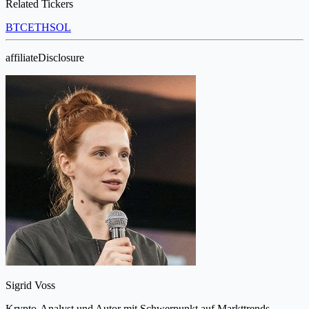
Related Tickers
BTC
ETH
SOL
affiliateDisclosure
Sigrid Voss
Krypto-Analyst und Autor mit Schwerpunkt auf Markttrends,