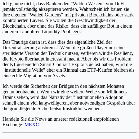
Ich glaube nicht, dass Banken den "Wilden Westen" von DeFi
jemals vollständig akzeptieren werden. Wahrscheinlich bauen sie
ihre eigenen "Walled Gardens" mit privaten Blockchains oder stark
kontrollierten Layers. Sie wollen die Geschwindigkeit der
Blockchain, aber ohne das Risiko, dass ein zufälliger Bot in einem
anderen Land ihren Liquidity Pool leert.
Das Traurige daran ist, dass dies das eigentliche Ziel der
Dezentralisierung ausbremst. Wenn die großen Player nur eine
sterilisierte Version der Technik nutzen, verlieren wir die Resilienz,
die Krypto überhaupt interessant macht. Aber bis wir das Problem
der KI-gesteuerten Smart-Contract-Exploits gelöst haben, wird die
"institutionelle Welle" eher ein Rinnsal aus ETF-Käufen bleiben als
eine echte Migration von Assets.
Ich werde die Sicherheit der Bridges in den nächsten Monaten
genau beobachten. Wenn wir eine weitere Welle von Millionen-
Drains sehen, wird das Narrativ der "institutionellen Adoption"
schnell einem viel langweiligeren, aber notwendigen Gespräch über
die grundlegende Sicherheitsinfrastruktur weichen.
Handeln Sie die News an unserer redaktionell empfohlenen
Exchange:
MEXC