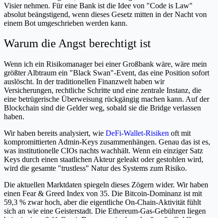
Visier nehmen. Für eine Bank ist die Idee von "Code is Law"
absolut beängstigend, wenn dieses Gesetz mitten in der Nacht von
einem Bot umgeschrieben werden kann.
Warum die Angst berechtigt ist
Wenn ich ein Risikomanager bei einer Großbank wäre, wäre mein
größter Albtraum ein "Black Swan"-Event, das eine Position sofort
auslöscht. In der traditionellen Finanzwelt haben wir
Versicherungen, rechtliche Schritte und eine zentrale Instanz, die
eine betrügerische Überweisung rückgängig machen kann. Auf der
Blockchain sind die Gelder weg, sobald sie die Bridge verlassen
haben.
Wir haben bereits analysiert, wie
DeFi-Wallet-Risiken
oft mit
kompromittierten Admin-Keys zusammenhängen. Genau das ist es,
was institutionelle CIOs nachts wachhält. Wenn ein einziger Satz
Keys durch einen staatlichen Akteur geleakt oder gestohlen wird,
wird die gesamte "trustless" Natur des Systems zum Risiko.
Die aktuellen Marktdaten spiegeln dieses Zögern wider. Wir haben
einen Fear & Greed Index von 35. Die Bitcoin-Dominanz ist mit
59,3 % zwar hoch, aber die eigentliche On-Chain-Aktivität fühlt
sich an wie eine Geisterstadt. Die Ethereum-Gas-Gebühren liegen