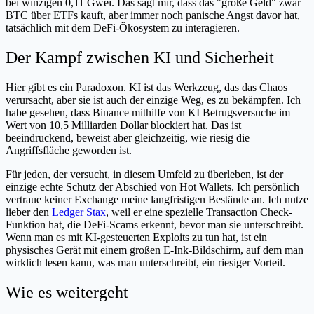
bei winzigen 0,11 Gwei. Das sagt mir, dass das "große Geld" zwar
BTC über ETFs kauft, aber immer noch panische Angst davor hat,
tatsächlich mit dem DeFi-Ökosystem zu interagieren.
Der Kampf zwischen KI und Sicherheit
Hier gibt es ein Paradoxon. KI ist das Werkzeug, das das Chaos
verursacht, aber sie ist auch der einzige Weg, es zu bekämpfen. Ich
habe gesehen, dass Binance mithilfe von KI Betrugsversuche im
Wert von 10,5 Milliarden Dollar blockiert hat. Das ist
beeindruckend, beweist aber gleichzeitig, wie riesig die
Angriffsfläche geworden ist.
Für jeden, der versucht, in diesem Umfeld zu überleben, ist der
einzige echte Schutz der Abschied von Hot Wallets. Ich persönlich
vertraue keiner Exchange meine langfristigen Bestände an. Ich nutze
lieber den
Ledger Stax
, weil er eine spezielle Transaction Check-
Funktion hat, die DeFi-Scams erkennt, bevor man sie unterschreibt.
Wenn man es mit KI-gesteuerten Exploits zu tun hat, ist ein
physisches Gerät mit einem großen E-Ink-Bildschirm, auf dem man
wirklich lesen kann, was man unterschreibt, ein riesiger Vorteil.
Wie es weitergeht