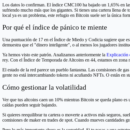
Los datos lo confirman. El índice CMC100 ha bajado un 1,65% en las 
sufriendo mucho más que los gigantes. Si tienes una cartera llena de
local ya es un problema, este refugio en Bitcoin suele ser la única for
Por qué el índice de pánico te miente
Una puntuación de 17 en el Índice de Miedo y Codicia sugiere que est
demuestra que el "dinero inteligente", o al menos los jugadores instit
Ya hemos visto este patrón. Analizamos anteriormente la
Explicación 
rey. Con el Índice de Temporada de Altcoins en 44, estamos en zona ne
El estado de la red parece un pueblo fantasma. Las comisiones de gas 
gente no está intercambiando tokens ni acuñando NFTs. O están en st
Cómo gestionar la volatilidad
Ver que tus altcoins caen un 10% mientras Bitcoin se queda plano es u
caídas pueden seguir bajando.
Si quieres reequilibrar tu cartera o moverte a activos más seguros, 
comisiones de maker en trades de spot. Cuando mueves cantidades gra
Pero lo más importante ahora es la seguridad. Si te pasas a una estrate