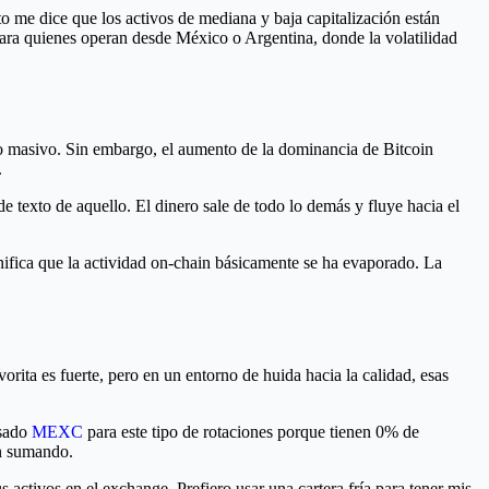
me dice que los activos de mediana y baja capitalización están
Para quienes operan desde México o Argentina, donde la volatilidad
co masivo. Sin embargo, el aumento de la dominancia de Bitcoin
.
de texto de aquello. El dinero sale de todo lo demás y fluye hacia el
nifica que la actividad on-chain básicamente se ha evaporado. La
rita es fuerte, pero en un entorno de huida hacia la calidad, esas
usado
MEXC
para este tipo de rotaciones porque tienen 0% de
an sumando.
s activos en el exchange. Prefiero usar una cartera fría para tener mis