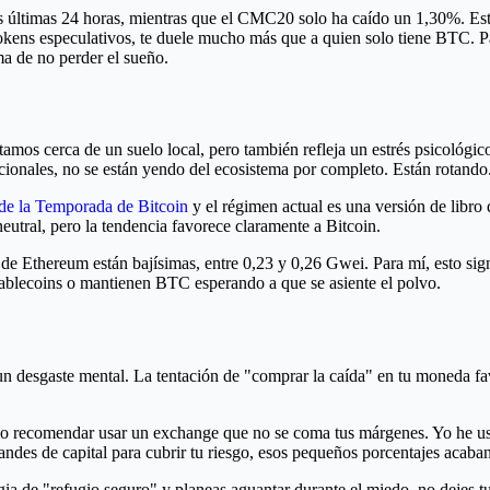
últimas 24 horas, mientras que el CMC20 solo ha caído un 1,30%. Esto 
 tokens especulativos, te duele mucho más que a quien solo tiene BTC. 
ma de no perder el sueño.
amos cerca de un suelo local, pero también refleja un estrés psicológi
ucionales, no se están yendo del ecosistema por completo. Están rotando
de la Temporada de Bitcoin
y el régimen actual es una versión de libro 
utral, pero la tendencia favorece claramente a Bitcoin.
de Ethereum están bajísimas, entre 0,23 y 0,26 Gwei. Para mí, esto sig
ablecoins o mantienen BTC esperando a que se asiente el polvo.
n desgaste mental. La tentación de "comprar la caída" en tu moneda favo
suelo recomendar usar un exchange que no se coma tus márgenes. Yo he 
ndes de capital para cubrir tu riesgo, esos pequeños porcentajes acab
gia de "refugio seguro" y planeas aguantar durante el miedo, no dejes tu