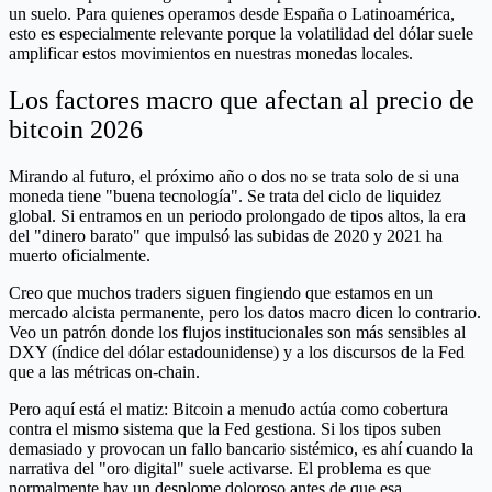
un suelo. Para quienes operamos desde España o Latinoamérica,
esto es especialmente relevante porque la volatilidad del dólar suele
amplificar estos movimientos en nuestras monedas locales.
Los factores macro que afectan al precio de
bitcoin 2026
Mirando al futuro, el próximo año o dos no se trata solo de si una
moneda tiene "buena tecnología". Se trata del ciclo de liquidez
global. Si entramos en un periodo prolongado de tipos altos, la era
del "dinero barato" que impulsó las subidas de 2020 y 2021 ha
muerto oficialmente.
Creo que muchos traders siguen fingiendo que estamos en un
mercado alcista permanente, pero los datos macro dicen lo contrario.
Veo un patrón donde los flujos institucionales son más sensibles al
DXY (índice del dólar estadounidense) y a los discursos de la Fed
que a las métricas on-chain.
Pero aquí está el matiz: Bitcoin a menudo actúa como cobertura
contra el mismo sistema que la Fed gestiona. Si los tipos suben
demasiado y provocan un fallo bancario sistémico, es ahí cuando la
narrativa del "oro digital" suele activarse. El problema es que
normalmente hay un desplome doloroso antes de que esa