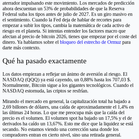
aterrador impulsando este movimiento. Los mercados de predicción
ahora descuentan un 53% de probabilidades de que la Reserva
Federal suba los tipos antes de julio de 2027. Es un giro masivo en
el sentimiento. Cuando la Fed deja de hablar de recortes para
empezar a subir los tipos, cambia la matemática de cada activo de
riesgo en el planeta. Si intentas entender los factores macro que
afectan al precio de bitcoin 2026, tienes que empezar por el coste del
dinero. Ya hablamos sobre el
bloqueo del estrecho de Ormuz
para
darte más contexto.
Qué ha pasado exactamente
Los datos empiezan a reflejar un ánimo de aversión al riesgo. El
NASDAQ (QQQ) ya está cayendo, un 0,88% hasta los 707,03 $.
Normalmente, Bitcoin sigue a los gigantes tecnológicos. Cuando el
NASDAQ estornuda, las criptos se resfrían.
Mirando el mercado en general, la capitalización total ha bajado a
2,69 billones de dólares, una caída de aproximadamente el 1,4% en
las últimas 24 horas. Lo que me preocupa más que la caída del
precio es el volumen. El volumen spot ha bajado un 17,5% y el de
derivados ha caído un 13,67%. Esto me dice que la liquidez se está
secando. No estamos viendo una corrección sana donde los
compradores entran en cierto nivel, sino una retirada general.