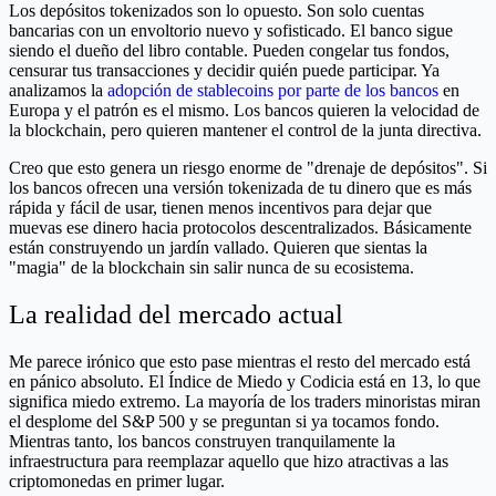
Los depósitos tokenizados son lo opuesto. Son solo cuentas
bancarias con un envoltorio nuevo y sofisticado. El banco sigue
siendo el dueño del libro contable. Pueden congelar tus fondos,
censurar tus transacciones y decidir quién puede participar. Ya
analizamos la
adopción de stablecoins por parte de los bancos
en
Europa y el patrón es el mismo. Los bancos quieren la velocidad de
la blockchain, pero quieren mantener el control de la junta directiva.
Creo que esto genera un riesgo enorme de "drenaje de depósitos". Si
los bancos ofrecen una versión tokenizada de tu dinero que es más
rápida y fácil de usar, tienen menos incentivos para dejar que
muevas ese dinero hacia protocolos descentralizados. Básicamente
están construyendo un jardín vallado. Quieren que sientas la
"magia" de la blockchain sin salir nunca de su ecosistema.
La realidad del mercado actual
Me parece irónico que esto pase mientras el resto del mercado está
en pánico absoluto. El Índice de Miedo y Codicia está en 13, lo que
significa miedo extremo. La mayoría de los traders minoristas miran
el desplome del S&P 500 y se preguntan si ya tocamos fondo.
Mientras tanto, los bancos construyen tranquilamente la
infraestructura para reemplazar aquello que hizo atractivas a las
criptomonedas en primer lugar.