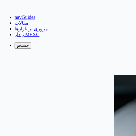
navGuides
مقالات
مروری بر بازارها
رادار MEXC
جستجو