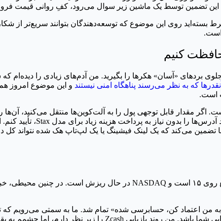
 این تضمین توسط یک ماشین زیر سوال می‌رود، کفِ روانی قیمت فرو م
حافظت کنیم
 جلوی بردهای «آسان» هکرها را بگیرید. من آدم‌های زیادی را دیده‌ام ک
درها که به نظر می‌رسند پناهگاه امنی نیستند
و این موضوع امروز هم
 است.
یف پول باگ Zcash را درست نمی‌کند، اما تضمین می‌کند که یک لینک فیشینگ یا یک لپ‌تاپ هک
بازار همین حالا هم در وضعیت ترس شدید است. شاخص ترس و طمع روی ۱۵ است