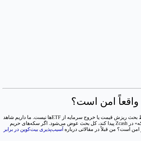
من چند سالی هست که حرکات بازار کریپتو را در چرخه‌های هایپ و پانیک دنبال می‌کنم، اما اتفاقات فعلی حس متفاوتی دارد. اینجا دیگر فقط بحث ریزش قیمت یا خروج سرمایه از ETFها نیست. ما داریم شاهد
تبدیل شدن هوش مصنوعی به یک ابزار حسابرسی تهاجمی هستیم. وقتی یک مدل AI مثل Opus شرکت Anthropic می‌تواند یک باگ «جعل سکه» در Zcash پیدا کند، کل بحث عوض می‌شود. اگر سکه‌های حریم
آسیب‌پذیری بیت‌کوین در برابر