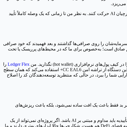
ی‌ریزد.
اگر ZEC دارید، باید بدانید که فقط روی قیمت شرط نبسته‌اید. شما شرط بسته‌اید روی این موضوع که توسعه‌دهندگان بتوانند سریع‌تر از شکارچیان AI حرکت کنند. به نظر من تا زمانی که یک وصله کاملاً تأیید
ه سرمایه‌شان را روی صرافی‌ها گذاشتند و بعد فهمیدند که خود صرافی
 صادق است؛ به‌خصوص برای ما که در محیط‌های پرریسک یا تحت
Ledger Flex
را
ترجیح می‌دهم چون یک صفحه نمایش E Ink امن دارد که اجازه می‌دهد آدرس‌ها را بدون نیاز به پرداخت هزینه زیاد برای مدل Stax، تأیید کنم. این دستگاه از تراشه امن CC EAL6+ استفاده می‌کند که همان سطح
 شده نتواند کل دارایی شما را ببرد، در حالی که منتظرید توسعه‌دهندگان کد را اصلاح
 و NASDAQ در حال ریزش است. در چنین محیطی، خبر بد فقط باعث یک افت ساده نمی‌شود، بلکه باعث ریزش‌های
فکر می‌کنم در حال تغییر نحوه ارزش‌گذاری پروژه‌ها هستیم. دوران «به من اعتماد کن، حسابرسی شده» تمام شد. ما به سمتی می‌رویم که تأییدیه باید مداوم و مبتنی بر AI باشد. اگر پروژه‌ای نمی‌تواند از یک
حسابرسی AI جان سالم به در ببرد، لیاقت این را ندارد که در سبد دارایی شما باشد. من روند بازیابی Zcash را زیر نظر دارم، اما چشمم به بقیه فضای DeFi هم هست. شکارچی‌ها حالا ابزارهای بهتری دارند و ما