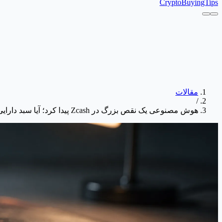
CryptoBuyingTips
مقالات
/
هوش مصنوعی یک نقص بزرگ در Zcash پیدا کرد؛ آیا سبد دارایی شما واقعاً امن است؟