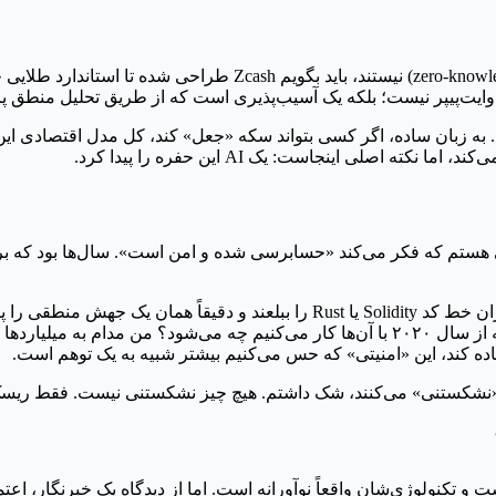
برای کسانی که زیاد درگیر جزئیات اثبات‌های دانایی-صفر (dge proofs
ک وایت‌پیپر نیست؛ بلکه یک آسیب‌پذیری است که از طریق تحلیل منطق
واقع باعث رخنه در یکپارچگی استخرهای shielded می‌شود. به زبان ساده، اگر کسی بتواند سکه «جعل»
ند و پروتکلی هستم که فکر می‌کند «حسابرسی شده و امن است». سال‌ها بود ک
ما وارد دورانی شده‌ایم که مدل‌های زبانی بزرگ (LLM) می‌توانند هزاران خط کد idity
حریم خصوصی مثل Zcash شکست خورد، تکلیف پروتکل‌های DeFi که از سال ۲۰۲۰ با آن‌ها کار می
 «نشکستنی» می‌کنند، شک داشتم. هیچ چیز نشکستنی نیست. فقط ریسک 
س متناقضی دارم. جامعه Zcash انعطاف‌پذیر است و تکنولوژی‌شان واقعاً نوآورانه است. اما 