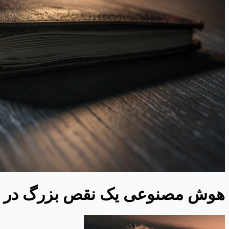
هوش مصنوعی یک نقص بزرگ در Zcash پیدا کرد؛ آیا سبد دارایی شما واقعاً امن است؟