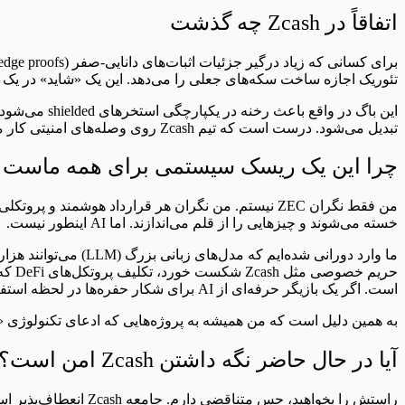
اتفاقاً در Zcash چه گذشت
تئوریک اجازه ساخت سکه‌های جعلی را می‌دهد. این یک «شاید» در ی
این باگ در 
تبدیل می‌شود. درست است که تیم Zcash روی وصله‌های امنیتی کار می‌کند، اما نکته اصلی اینجاست: یک AI این حفره را پیدا کرد.
چرا این یک ریسک سیستمی برای همه ماست
من فقط نگران ZEC نیستم. من نگران هر قرارداد هوشم
خسته می‌شوند و چیزهایی را از قلم می‌اندازند. اما AI اینطور نیست.
است. اگر یک بازیگر حرفه‌ای از AI برای شکار حفره‌ها در لحظه استفاده کند، این «امنیتی» که حس می‌کنیم بیشتر شبیه به یک توهم است.
به همین دلیل است که من همیشه به پروژه‌هایی که ادعای تکنولوژی
آیا در حال حاضر نگه داشتن Zcash امن است؟
راستش را بخواهید، ح