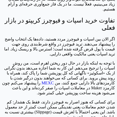
زیاد می‌بینیم، فعلاً نیست. ما در یک فاز جمع‌آوری حرفه‌ای و آرام
هستیم.
تفاوت خرید اسپات و فیوچرز کریپتو در بازار
فعلی
اگر الان بین اسپات و فیوچرز مردد هستید، داده‌ها یک انتخاب واضح
را پیشنهاد می‌دهند. ترید فیوچرز در واقع شرط‌بندی روی جهت
قیمت با پول قرض گرفته شده است؛ استرس بالا و ریسک زیاد. اما
ترید اسپات یعنی مالکیت واقعی دارایی.
با توجه به اینکه بازار در حال دور ریختن اهرم است، من روش
اسپات را ترجیح می‌دهم. این کار به شما اجازه می‌دهد بدون نگرانی
از یک «اسکوئیز» ناگهانی که کل پوزیشن شما را پاک کند، همراه با
روند پیش بروید. برای کسانی که می‌خواهند بدون درگیر شدن با
کارمزدهای بالا دارایی جمع کنند، من
MEXC
را پیشنهاد می‌کنم چون
کارمزد Maker در معاملات اسپات را صفر کرده‌اند و این باعث
می‌شود هزینه ساخت پوزیشن خیلی کمتر شود.
برای کسانی که هنوز اصرار به فیوچرز دارند، فقط یک هشدار: کم
شدن حجم معاملات یعنی نقدینگی ممکن است کمتر از حد معمول
باشد. این یعنی احتمالاً با لغزش قیمت (Slippage) بیشتری نسبت به
بازارهای پرحجم مواجه شوید.