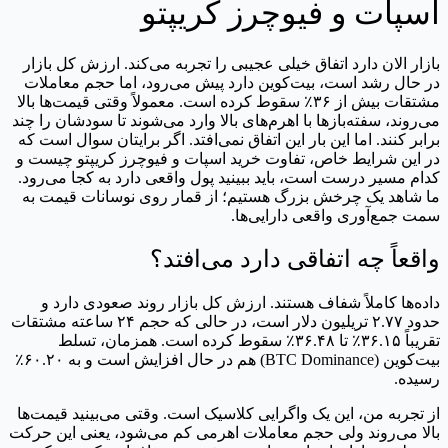
اسپات و فیوچرز کریپتو
بازار الان دارد اتفاق خیلی عجیبی را تجربه می‌کند. ارزش کل بازار
در حال رشد است، بیت‌کوین دارد پیش می‌رود، اما حجم معاملات
مشتقات بیش از ۳۶٪ سقوط کرده است. معمولاً وقتی قیمت‌ها بالا
می‌روند، سفته‌بازها با اهرم‌های بالا وارد می‌شوند تا سودشان را چند
برابر کنند. اما این بار این اتفاق نمی‌افتد. اگر برایتان سوال است که
در این شرایط خاص، تفاوت خرید اسپات و فیوچرز کریپتو چیست و
کدام مسیر درست است، باید ببینید پول واقعی دارد به کجا می‌رود.
ما شاهد یک چرخش بزرگ هستیم؛ از قمار روی نوسانات قیمت به
سمت جمع‌آوری واقعی دارایی‌ها.
واقعاً چه اتفاقی دارد می‌افتد؟
داده‌ها کاملاً شفاف هستند. ارزش کل بازار روند صعودی دارد و
حدود ۲.۷۷ تریلیون دلار است، در حالی که حجم ۲۴ ساعته مشتقات
تقریباً ۳۶.۱۵٪ تا ۳۶.۴۸٪ سقوط کرده است. همزمان، تسلط
بیت‌کوین (BTC Dominance) هم در حال افزایش است و به ۶۰.۲۰٪
رسیده.
از تجربه من، این یک واگرایی کلاسیک است. وقتی می‌بینید قیمت‌ها
بالا می‌روند ولی حجم معاملات اهرمی کم می‌شود، یعنی این حرکت