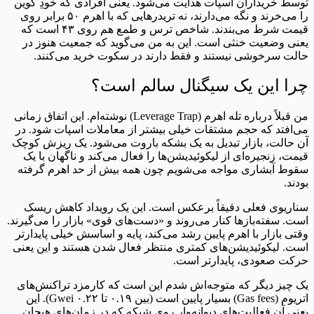
توسط خریداران اسپات هدایت می‌شود. یعنی افرادی که خودِ کوین
را می‌خرند و نگه می‌دارند، نه تریدرهایی که با اهرم ۵۰ برابر روی
قیمت شرط می‌بندند. شاخص ترس و طمع هم روی ۴۳ است که
یعنی وضعیت خنثی است. این به من می‌گوید که جمعیت هنوز در
حالت سرخوشی نیستند و فقط دارند در سکوت خرید می‌کنند.
چرا این یک سیگنال سالم است؟
من قبلاً درباره تله اهرم (Leverage Trap) نوشته‌ام. این اتفاق زمانی
می‌افتد که حجم مشتقات خیلی بیشتر از معاملات اسپات شود. در
آن حالت، بازار تبدیل به یک بشکه باروت می‌شود. یک ریزش کوچک
قیمت، زنجیره‌ای از لیکوئیدیشن‌ها را فعال می‌کند و ناگهان با یک
سقوط آبشاری مواجه می‌شویم چون همه بیش از حد اهرم گرفته
بودند.
سناریوی فعلی دقیقاً برعکس است. این یک رویداد کاهش ریسک
است. سفته‌بازها کنار می‌روند و «دست‌های قوی» بازار را می‌گیرند.
وقتی بازار با اهرم پایین رشد می‌کند، پایه و اساسش خیلی پایدارتر
است. لیکوئیدیشن‌های کمتری منتظر فعال شدن هستند و این یعنی
حرکت صعودی، پایدارتر است.
یک چیز دیگر که متوجه‌اش شدم این است که کارمزد تراکنش‌های
اتریوم (Gas fees) بسیار پایین است (بین ۰.۱۹ تا ۰.۲۲ Gwei). این
یعنی آن فعالیت‌های دیوانه‌وار روی شبکه که در زمان‌های هیجان