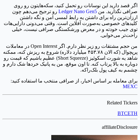
اگر قصد دارید این نوسانات رو تحمل کنید، سکه‌هایتون رو روی
صرافی نگذارید. من
Ledger Nano Gen5
رو ترجیح می‌دهم چون
ارزان‌ترین راه برای داشتن یه رابط لمسی امن و نگه داشتن
کلیدهای خصوصی به‌صورت آفلاین است. وقتی می‌دونی دارایی‌هات
توی جیب خودته و در معرض ورشکستگی صرافی نیست، خیلی
راحت‌تر می‌خوابی.
من حجم مشتقات رو زیر نظر دارم. اگر Open Interest در معاملات
پرپچوال (که الان ۴۵۳.۷۸ میلیارد دلاره) شروع به ریزش کنه، ممکنه
شاهد یه شورت اسکوئیز (Short Squeeze) عظیم باشیم که قیمت رو
دوباره به بالا پرتاب کنه. تا اون موقع، من به پانیک خردها شک دارم و
چشمم به کیف پول بلک‌راکه.
برای معامله بر اساس اخبار، از صرافی منتخب ما استفاده کنید:
MEXC
Related Tickers
BTC
ETH
affiliateDisclosure