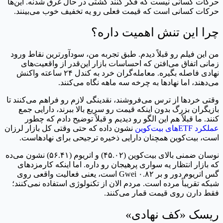
حرکات کسانی نیست که فکر کنند کشتی در حال غرق شدنه. این‌ها
حرکات کسانی است که قیمت فعلی رو یه تخفیف خوب می‌بینند.
چرا این تنش اهمیت داره؟
من این فیلم رو قبلاً دیدم. طبق تجربه من، سودآورترین نقاط ورود
زمانی اتفاق می‌افتن که احساسات بازار این‌قدر از واقعیت‌های
نهادی فاصله بگیره. معامله‌گران خرد به کندل ۲۴ ساعته واکنش
می‌دهند، اما نهادها به چرخه سه ماهه نگاه می‌کنند.
وقتی خردها از ترس می‌فروشند، نقدینگی لازم رو فراهم می‌کنند تا
بازیگران بزرگ بدون اینکه قیمت رو سریع بالا ببرند، دارایی جمع
کنند. ما قبلاً هم این الگو رو دیدیم و قبلاً توضیح دادم که چطور
عملکرد ETFهای بیت‌کوین
نشون داده که حتی وقتی کل بازار لرزان
است، بیت‌کوین همچنان دارایی ذخیره ترجیحی برای نهادهاست.
نوسان ضمنی بالای بیت‌کوین (۴۵.۰۲) و اتریوم (۵۶.۴۱) نشون می‌ده
که بازار انتظار یه سواری پرهیجان رو داره. اما اینکه کارمزدهای
گس اتریوم دور و بر ۰.۸۲ Gwei است، یعنی فعالیت واقعی روی
شبکه تقریباً مرده است. مردم الان از تکنولوژی استفاده نمی‌کنند؛
فقط دارن روی قیمت قمار می‌کنند.
ریسک «کف نهادی»