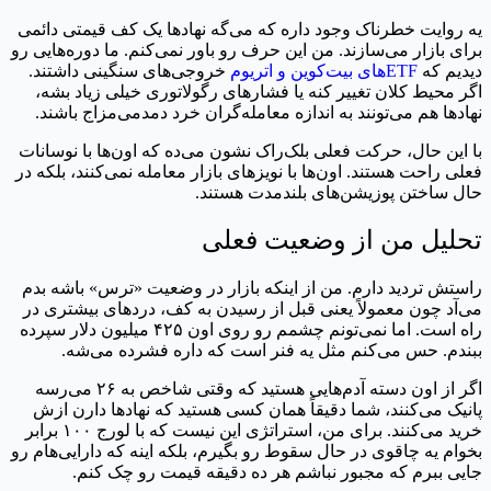
یه روایت خطرناک وجود داره که می‌گه نهادها یک کف قیمتی دائمی
برای بازار می‌سازند. من این حرف رو باور نمی‌کنم. ما دوره‌هایی رو
دیدیم که
ETFهای بیت‌کوین و اتریوم
خروجی‌های سنگینی داشتند.
اگر محیط کلان تغییر کنه یا فشارهای رگولاتوری خیلی زیاد بشه،
نهادها هم می‌تونند به اندازه معامله‌گران خرد دمدمی‌مزاج باشند.
با این حال، حرکت فعلی بلک‌راک نشون می‌ده که اون‌ها با نوسانات
فعلی راحت هستند. اون‌ها با نویزهای بازار معامله نمی‌کنند، بلکه در
حال ساختن پوزیشن‌های بلندمدت هستند.
تحلیل من از وضعیت فعلی
راستش تردید دارم. من از اینکه بازار در وضعیت «ترس» باشه بدم
می‌آد چون معمولاً یعنی قبل از رسیدن به کف، دردهای بیشتری در
راه است. اما نمی‌تونم چشمم رو روی اون ۴۲۵ میلیون دلار سپرده
ببندم. حس می‌کنم مثل یه فنر است که داره فشرده می‌شه.
اگر از اون دسته آدم‌هایی هستید که وقتی شاخص به ۲۶ می‌رسه
پانیک می‌کنند، شما دقیقاً همان کسی هستید که نهادها دارن ازش
خرید می‌کنند. برای من، استراتژی این نیست که با لورج ۱۰۰ برابر
بخوام یه چاقوی در حال سقوط رو بگیرم، بلکه اینه که دارایی‌هام رو
جایی ببرم که مجبور نباشم هر ده دقیقه قیمت رو چک کنم.