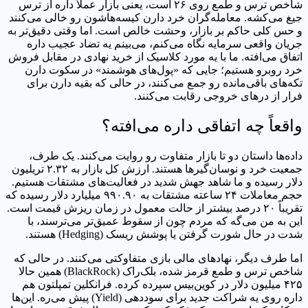
شاخص ترس و طمع روی ۲۶ است، یعنی بازار عملاً داره از ترس
جیغ می‌کشه. معامله‌گران خرد دارن کیسه‌هاشون رو خالی می‌کنند
و حس کلی حاکم بر بازار، وحشت خالص است. اما وقتی دقیق‌تر به
جریان واقعی سرمایه نگاه می‌کنم، می‌بینم یه تضاد عجیب داره
اتفاق می‌افته. ما با یه مورد کلاسیک از خرید نهادی در مقابل فروش
خرد روبرو هستیم؛ جایی که «پول‌های هوشمند» در سکوت دارن
تکه‌های باقی‌مانده رو جمع می‌کنند، در حالی که بقیه دارن برای
فرار از درهای خروجی رقابت می‌کنند.
واقعاً چه اتفاقی داره می‌افته؟
داده‌ها داستان دو تا بازار متفاوت رو روایت می‌کنند. یک طرف،
جمعیت خرد و نوسان‌گیرها هستند. ارزش کل بازار به ۲.۳۲ تریلیون
دلار رسیده و ما شاهد جهش شدید در فعالیت‌های مشتقات هستیم.
حجم معاملات ۲۴ ساعته مشتقات به ۹۹۰.۹۰ میلیارد دلار رسیده که
تقریباً ۲۰ درصد بیشتر از حالت معمول در زمان ریزش قیمت است.
این به من می‌گه که مردم چون از سقوط عمیق‌تر می‌ترسند، با
شدت در حال شورت گرفتن یا پوشش ریسک (Hedging) هستند.
اما طرف دیگر، نهادهای مالی بازی متفاوکتی می‌کنند. در حالی که
شاخص ترس و طمع قرمز شده، بلک‌راک (BlackRock) همین حالا
۴۲۵ میلیون دلار در کوین‌بیس سپرده کرده. فرانکلین تمپلتون هم
داره روی یه شراکت جدید برای سوددهی (Yield) پیش می‌ره. این‌ها