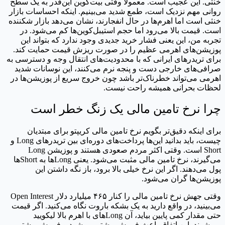
خنثی. این عجیب است. معمولاً وقتی بیت‌کوین این‌قدر به یک سطح
روانی مهم نزدیک است، طمع شدید می‌بینیم. اینکه احساسات بازار
خنثی است اما اهرم‌ها در حال انفجارند، نشان می‌دهد بازار شکننده
است. قیمت بالا می‌رود اما حجم استیبل‌کوین‌ها کم می‌شود. در
تجربه من، این یعنی فشار خرید جدیدی وجود ندارد که بتواند این
پوزیشن‌های اهرمی عظیم را در صورت ریزش قیمت حمایت کند.
برای تریدرهای ایرانی که با محدودیت‌های انتقال وجه و دسترسی به
صرافی‌های خارجی دست و پنجه نرم می‌کنند، این نوسانات شدید
اهرمی می‌تواند خطرناک‌تر باشد چون خروج سریع از پوزیشن‌ها در
لحظات بحرانی همیشه راحت نیست.
چرا نرخ تامین مالی یک زنگ خطر است
برای اینکه دقیق‌تر بگویم نرخ تامین مالی کریپتو برای مبتدیان
چیست، باید بدانید این‌ها پرداخت‌های دوره‌ای بین تریدرهای Long و
Short است. وقتی اکثر مردم صعودی هستند و پوزیشن Long
می‌گیرند، نرخ تامین مالی مثبت می‌شود. یعنی Longها به Shortها
پول می‌دهند. اگر این نرخ خیلی بالا برود، باز نگه داشتن این
پوزیشن‌ها گران می‌شود.
وقتی جهش نرخ تامین مالی را کنار ۴۶۵ میلیارد دلار Open Interest
می‌بینید، در واقع دارید به یک بشکه باروت نگاه می‌کنید. اگر قیمت
حتی مقدار کمی پایین بیاید، آن Longهای با اهرم بالا لیکویید
می‌شوند. این اتفاق باعث فروش بیشتر می‌شود و فروش بیشتر