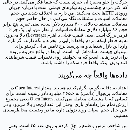
حرکت را جلو می‌برد آن چیزی نیست که شما فکر می‌کنید. در حالی
که اکثر مردم چشمشان به تیکرهای قیمتی است یا درباره جریان
ورودی ETFها بحث می‌کنند، من دارم به اختلاف شدید بین حجم
معاملات اسپات و مشتقات نگاه می‌کنم. در حال حاضر حجم
معاملات مشتقات بالای ۴۰۰ میلیارد دلار است، یعنی تقریباً پنج برابر
حجم ۸۶ میلیارد دلاری معاملات اسپات. از نظر من، این یک چراغ
قرمز بزرگ است. یعنی قیمت فعلی با اهرم (Leverage) بالا می‌رود،
نه به خاطر اینکه مردم واقعاً دارایی را بخرند و نگه دارند. اگر تازه
وارد این بازار شده‌اید و می‌پرسید نرخ تامین مالی کریپتو برای
مبتدیان چیست، ساده‌اش این است: این‌ها در واقع «هزینه ورود»
برای تریدرهایی است که می‌خواهند روی تغییرات قیمت شرط‌بندی
کنند بدون اینکه واقعاً خود سکه را داشته باشند.
داده‌ها واقعاً چه می‌گویند
اعداد صادقانه بگویم، نگران‌کننده هستند. مقدار Open Interest در
معاملات پرپچوال (دائمی) به ۴۶۵.۶ میلیارد دلار رسیده است. برای
کسانی که با مشتقات معامله نمی‌کنند، Open Interest یعنی مجموع
ارزش تمام قراردادهای بازی. وقتی این عدد این‌قدر بالا می‌رود و در
عین حال حجم اسپات روند نزولی دارد، ما در وضعیت مخاطره‌بندی
هستیم.
من شاخص ترس و طمع را چک کردم و روی عدد ۴۵ است، یعنی