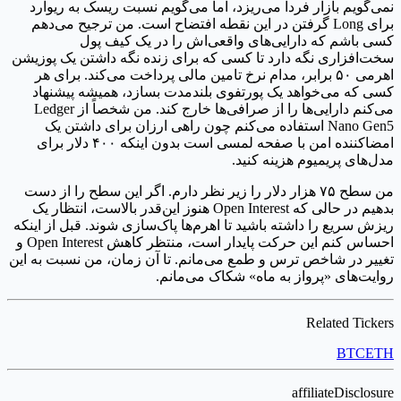
نمی‌گویم بازار فردا می‌ریزد، اما می‌گویم نسبت ریسک به ریوارد
برای Long گرفتن در این نقطه افتضاح است. من ترجیح می‌دهم
کسی باشم که دارایی‌های واقعی‌اش را در یک کیف پول
سخت‌افزاری نگه دارد تا کسی که برای زنده نگه داشتن یک پوزیشن
اهرمی ۵۰ برابر، مدام نرخ تامین مالی پرداخت می‌کند. برای هر
کسی که می‌خواهد یک پورتفوی بلندمدت بسازد، همیشه پیشنهاد
می‌کنم دارایی‌ها را از صرافی‌ها خارج کند. من شخصاً از Ledger
Nano Gen5 استفاده می‌کنم چون راهی ارزان برای داشتن یک
امضاکننده امن با صفحه لمسی است بدون اینکه ۴۰۰ دلار برای
مدل‌های پریمیوم هزینه کنید.
من سطح ۷۵ هزار دلار را زیر نظر دارم. اگر این سطح را از دست
بدهیم در حالی که Open Interest هنوز این‌قدر بالاست، انتظار یک
ریزش سریع را داشته باشید تا اهرم‌ها پاک‌سازی شوند. قبل از اینکه
احساس کنم این حرکت پایدار است، منتظر کاهش Open Interest و
تغییر در شاخص ترس و طمع می‌مانم. تا آن زمان، من نسبت به این
روایت‌های «پرواز به ماه» شکاک می‌مانم.
Related Tickers
BTC
ETH
affiliateDisclosure