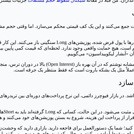
اران. من قبلاً در مقاله
سیگنال سقوط حجم مشتقات
جزئیات بیشتری
ندمدت جمع می‌کنند و این یک کف قیمتی محکم می‌سازد. اما وقتی حجم م
در تجربه من، رالی‌های «جعلی» دقیقاً همین‌طور شروع می‌شوند. 
م است، هیچ حمایت واقعی وجود ندارد. لحظه‌ای که قیمت کمی پایین بیا
ن «آبشار لیکوییداسیون» می‌گوییم.
مشابه نوشتم که در آن بهره باز (terest
وقتی ه
از ۱۵ در شاخص ترس و طمع ترکیب کنید؛ شما یک دستورالعمل برای فاجعه دارید. بازا
، در حالی که تریدرهای خرد سعی می‌کنند با اهرم ۱۰۰ برابر، چاقویی را که در حال سقوط است ب