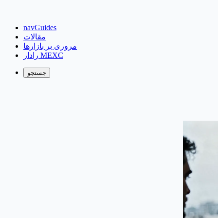
navGuides
مقالات
مروری بر بازارها
رادار MEXC
جستجو