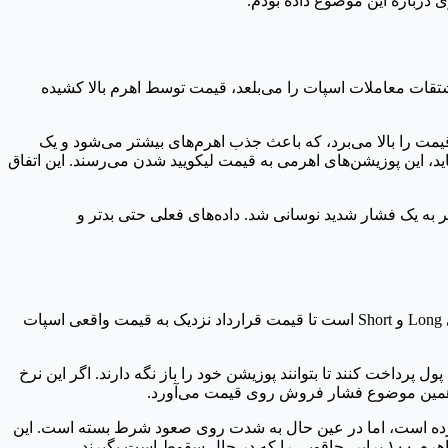
 درباره این موضوع داده بودم.
شتقات معاملات اسپات را می‌بلعد، قیمت توسط اهرم بالا کشیده
تریدرها با پول قرض شده، پوزیشن‌های Long سنگینی باز می‌کنند. این کار قیمت را بالا می‌برد، که باعث جذب اهرم‌های بیشتر می‌شود و یک
ید، این پوزیشن‌های اهرمی به قیمت لیکویید شدن می‌رسند. این اتفاق
Open In) بالا در دوران ترس، منجر به یک فشار شدید نوسانی شد. داده‌های فعلی حتی بدتر و
اگر تازه‌وارد هستید، باید حواستان به نرخ تامین مالی (Funding Rate) باشد. در بازار فیوچرز دائمی، این نرخ پرداخت‌های دوره‌ای بین تریدرهای Long و Short است تا قیمت قرارداد نزدیک به قیمت واقعی اسپات
مه خوش‌بین هستند و به شدت Long می‌گیرند، نرخ تامین مالی مثبت می‌شود. در این حالت، کسانی که Long گرفته‌اند باید به Shortها پول پرداخت کنند تا بتوانند پوزیشن خود را باز نگه دارند. اگر این نرخ
ری دارید که وحشت‌زده است، اما در عین حال به شدت روی صعود شرط بسته است. این
گیرند.