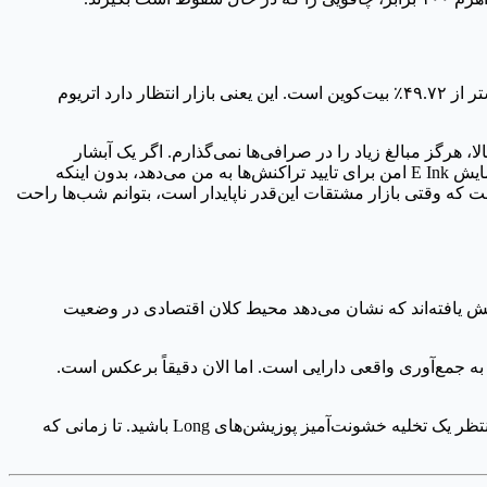
من به طور خاص نگران نوسانات اتریوم هستم. نوسان ضمنی (Implied Volatility) آن در حال حاضر ۶۹.۹۳٪ است که به طور قابل توجهی بیشتر از ۴۹.۷۲٪ بیت‌کوین است. این یعنی بازار انتظار دارد اتریوم
، هرگز مبالغ زیاد را در صرافی‌ها نمی‌گذارم. اگر یک آبشار
لیکوییداسیون رخ دهد، صرافی‌ها گاهی در meio هرج و مرج دچار لگ یا توقف می‌شوند. من از Ledger Flex استفاده می‌کنم چون یک صفحه نمایش E Ink امن برای تایید تراکنش‌ها به من می‌دهد، بدون اینکه
که وقتی بازار مشتقات این‌قدر ناپایدار است، بتوانم شب‌ها راحت
تماً سقوط می‌کنیم، اما می‌گویم این ریکاوری روی شن ساخته شده است. شاخص S&P 500 حدود ۲.۵۸٪ و نزدک ۴.۸۰٪ کاهش یافته‌اند که نشان می‌دهد محیط کلان اقتصادی در وضعیت
به جمع‌آوری واقعی دارایی است. اما الان دقیقاً برعکس است.
من ارزش کل بازار ۲.۱۸ تریلیون دلاری را زیر نظر دارم. اگر شاهد ریزش شدید قیمت در حالی باشیم که حجم مشتقات همچنان بالا بماند، منتظر یک تخلیه خشونت‌آمیز پوزیشن‌های Long باشید. تا زمانی که