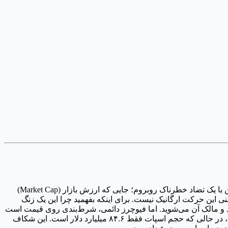
ظاهر بازار طوری است که انگار دارد ریکاوری می‌کند، اما اعدادی که زیر پوست این اتفاقات می‌گذرد، داستان کاملاً متفاوتی را می‌گویند. من با یک تضاد خطرناک روبروم؛ جایی که ارزش بازار (Market Cap)
 صعودی می‌بینم، معمولاً یعنی این حرکت ارگانیک نیست. برای اینکه بفهمید چرا این یک زنگ
سپات یعنی شما واقعاً کوین را می‌خرید و مالک آن می‌شوید. اما فیوچرز دائمی، شرط‌بندی روی قیمت است
که از اهرم (Leverage) برای تقویت سودها (و البته ضررها) استفاده می‌کند. در حال حاضر، حجم معاملات مشتقات ۷۶۳.۸۷ میلیارد دلار است، در حالی که حجم اسپات فقط ۸۴.۶ میلیارد دلار است. این شکاف