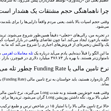
عظیم یعنی این «ریکاوری» توسط قماربازان پیش می‌رود، نه سرمایه‌گذ
چرا ناهماهنگی حجم مشتقات یک هشدار است
وقتی حجم اسپات بالا باشد، یعنی مردم واقعاً دارایی‌ها را برای بل
می‌شود.
حلقه بازخورد ایجاد می‌کند. اما چون تقاضای واقعی در بازار اسپات ک
یک واکنش زنجیره‌ای از فروش‌های اجباری را شروع می‌کند که ما به آ
ما این الگو را قبلاً دیده‌ایم. یادم می‌آید درباره یک
تله معاملات اهرمی
نامتوازن‌تر هستند. با بهره باز ۳۷۶.۷۴ میلیارد دلاری در فیوچرز، بازار عملاً مثل یک بشکه باروت است که فقط منتظر یک جرقه است.
نرخ تامین مالی یا Funding Rate چطور تله می‌سازد
بماند.
خیلی بالا برود، نگه داشتن پوزیشن Long گران می‌شود. تریدرها برای فرار از پرداخت این هزینه، شروع به بستن پوزیشن‌های خود می‌کنند و همین موضوع فشار فروش روی قیمت می‌آورد.
حالا نرخ تامین مالی بالا را با امتی
تضاد معمولاً نشانه این است که «پول‌های هوشمند» دارند خودشان را برای سقوط آماده می‌کنند