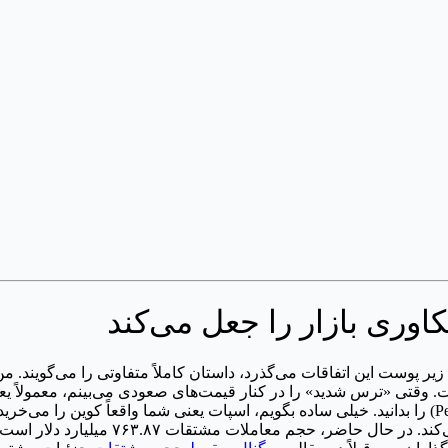
الا می‌رود، اما شاخص ترس و طمع روی عدد تکان‌دهنده ۱۵ است. وقتی «ترس شدید» را در کنار قیمت‌های
خطر است، باید تفاوت بین معاملات اسپات و فیوچرز دائمی (Perpetuals) را بدانید. خیلی ساده بگویم، ا