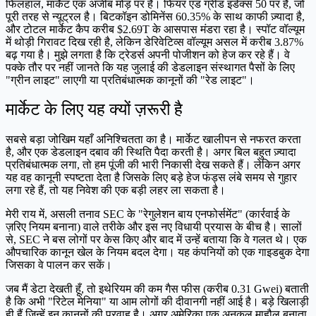
फिलहाल, मार्केट एक अजीब मोड़ पर है। फियर एंड ग्रीड इंडेक्स 50 पर है, जो
पूरी तरह से न्यूट्रल है। बिटकॉइन डोमिनेंस 60.35% के साथ काफी ज़्यादा है,
और टोटल मार्केट कैप करीब $2.69T के आसपास मंडरा रहा है। स्पॉट वॉल्यूम
में थोड़ी गिरावट दिख रही है, लेकिन डेरिवेटिव्स वॉल्यूम असल में करीब 3.87%
बढ़ गया है। मुझे लगता है कि ट्रेडर्स अपनी पोजीशन को हेज कर रहे हैं। वे
पक्के तौर पर नहीं जानते कि यह जुलाई की डेडलाइन संस्थागत पैसों के लिए
"ग्रीन लाइट" लाएगी या प्रतिबंधात्मक कानूनों की "रेड लाइट"।
मार्केट के लिए यह क्यों ज़रूरी है
सबसे बड़ा जोखिम यहाँ अनिश्चितता का है। मार्केट खालीपन से नफरत करता
है, और एक डेडलाइन दबाव की स्थिति पैदा करती है। अगर बिल बहुत ज़्यादा
प्रतिबंधात्मक लगा, तो हम पूंजी की भारी निकासी देख सकते हैं। लेकिन अगर
यह वह कानूनी स्पष्टता देता है जिसके लिए बड़े हेज फंड्स लंबे समय से गुहार
लगा रहे हैं, तो यह निवेश की एक बड़ी लहर ला सकता है।
मेरी राय में, असली तनाव SEC के "रेगुलेशन बाय एनफोर्समेंट" (कार्रवाई के
ज़रिए नियम बनाना) वाले तरीके और इस नए विधायी प्रयास के बीच है। सालों
से, SEC ने बस लोगों पर केस किए और बाद में उन्हें बताया कि वे गलत थे। एक
औपचारिक कानून खेल के नियम बदल देगा। यह कंपनियों को एक गाइडबुक देगा
जिसका वे पालन कर सकें।
जब मैं डेटा देखती हूँ, तो इथेरियम की कम गैस फीस (करीब 0.31 Gwei) बताती
है कि अभी "रिटेल मेनिया" या आम लोगों की दीवानगी नहीं आई है। बड़े खिलाड़ी
ही हैं जिन्हें इन कानूनों की परवाह है। अगर अमेरिका एक अनुकूल माहौल बनाता