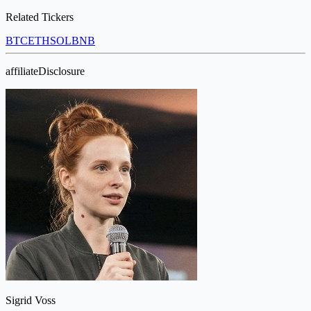
Related Tickers
BTC
ETH
SOL
BNB
affiliateDisclosure
Sigrid Voss