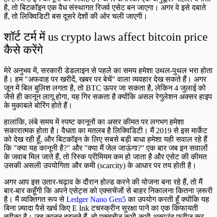
है, तो बिटकॉइन एक वैध संस्थागत रिजर्व एसेट बन जाएगा। अगर वे इसे दबाते
हैं, तो लिक्विडिटी बस दूसरे देशों की ओर चली जाएगी।
शॉर्ट टर्म में us crypto laws affect bitcoin price
कैसे करेंगे
मेरे अनुभव में, सरकारी डेडलाइन से पहले का समय हमेशा उथल-पुथल भरा होता
है। हम "अफवाह पर खरीदें, खबर पर बेचें" वाला व्यवहार देख सकते हैं। अगर
जून में बिल बुलिश लगता है, तो BTC ऊपर जा सकता है, लेकिन 4 जुलाई को
जैसे ही कानून लागू होगा, यह गिर सकता है क्योंकि असल रेगुलेशन अक्सर हाइप
के मुकाबले बोरिंग होते हैं।
हालांकि, लंबे समय में स्पष्ट कानूनों का असर कीमत पर लगभग हमेशा
सकारात्मक होता है। वैधता का मतलब है लिक्विडिटी। मैं 2019 से इस मार्केट
को देख रही हूँ, और बिटकॉइन के लिए सबसे बड़ी बाधा हमेशा यही सवाल रहे हैं
कि "क्या यह कानूनी है?" और "क्या मैं जेल जाऊंगा?" एक बार जब इन सवालों
के जवाब मिल जाते हैं, तो रिस्क प्रीमियम कम हो जाता है और एसेट की कीमत
उसकी असली उपयोगिता और कमी (scarcity) के आधार पर तय होती है।
अगर आप इस उतार-चढ़ाव के दौरान होल्ड करने की योजना बना रहे हैं, तो मैं
बार-बार कहूँगी कि अपने एसेट्स को एक्सचेंजों से बाहर निकालना कितना ज़रूरी
है। मैं व्यक्तिगत रूप से
Ledger Nano Gen5
का उपयोग करती हूँ क्योंकि यह
बिना ज़्यादा पैसे खर्च किए E Ink टचस्क्रीन सुरक्षा पाने का एक किफायती
तरीका है। जब कानून बदलते हैं, तो एक्सचेंज कभी-कभी अकाउंट फ्रीज कर