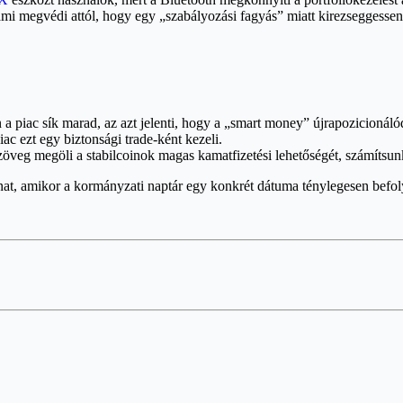
mi megvédi attól, hogy egy „szabályozási fagyás” miatt kirezseggessen
a piac sík marad, az azt jelenti, hogy a „smart money” újrapozicionálód
ac ezt egy biztonsági trade-ként kezeli.
veg megöli a stabilcoinok magas kamatfizetési lehetőségét, számítsun
anat, amikor a kormányzati naptár egy konkrét dátuma ténylegesen befoly