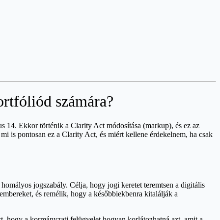
portfóliód számára?
us 14. Ekkor történik a Clarity Act módosítása (markup), és ez az
mi is pontosan ez a Clarity Act, és miért kellene érdekelnem, ha csak
omályos jogszabály. Célja, hogy jogi keretet teremtsen a digitális
mbereket, és remélik, hogy a későbbiekbenra kitalálják a
azt, hogy a kormányzati felügyelet hogyan korlátozhatná azt, amit a