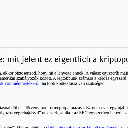
e: mit jelent ez eigentlich a kripto
cra, akkor biztosanzod, hogy mi a lényege ennek. A válasz egyszerű: máj
 amerikai szabályozók között. A legtöbbünk számára a kérdés egyszerű: 
nok voluménmértékéről
, ha több kontextusra van szükséged.
tásnál dől el a törvény pontos megfogalmazása. Ez nem csak egy újabb h
ályozás végrehajtással” neveztek, amikor az SEC egyszerűen beperi az e
üszöbe”. Már érintettük a
stabilcoin szabályozás következményeit
, és 