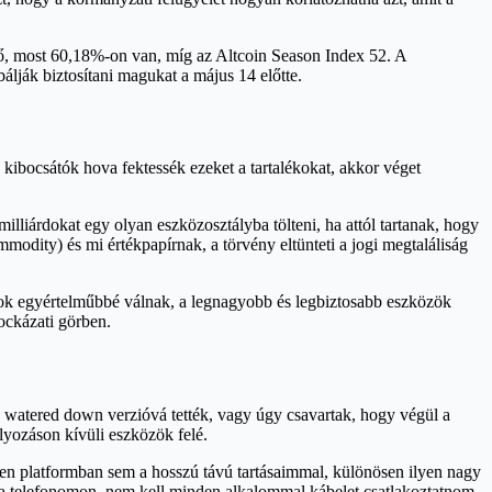
 nő, most 60,18%-on van, míg az Altcoin Season Index 52. A
lják biztosítani magukat a május 14 előtte.
 kibocsátók hova fektessék ezeket a tartalékokat, akkor véget
lliárdokat egy olyan eszközosztályba tölteni, ha attól tartanak, hogy
odity) és mi értékpapírnak, a törvény eltünteti a jogi megtaláliság
ok egyértelműbbé válnak, a legnagyobb és legbiztosabb eszközök
ockázati görben.
k watered down verzióvá tették, vagy úgy csavartak, hogy végül a
lyozáson kívüli eszközök felé.
tlen platformban sem a hosszú távú tartásaimmal, különösen ilyen nagy
 a telefonomon, nem kell minden alkalommal kábelet csatlakoztatnom,