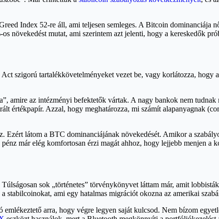
& Greed Index 52-re áll, ami teljesen semleges. A Bitcoin dominanciája
 növekedést mutat, ami szerintem azt jelenti, hogy a kereskedők próbá
ty Act szigorú tartalékkövetelményeket vezet be, vagy korlátozza, hogy a
a”, amire az intézményi befektetők vártak. A nagy bankok nem tudnak mi
ált értékpapír. Azzal, hogy meghatározza, mi számít alapanyagnak (comm
ez. Ezért látom a BTC dominanciájának növekedését. Amikor a szabály
 pénz már elég komfortosan érzi magát ahhoz, hogy lejjebb menjen a k
 Túlságosan sok „történetes” törvénykönyvet láttam már, amit lobbistá
 a stabilcoinokat, ami egy hatalmas migrációt okozna az amerikai szabá
s jó emlékeztető arra, hogy végre legyen saját kulcsod. Nem bízom egye
 X
eszközt használok, mert a Bluetooth megkönnyíti a portfóliókezelést