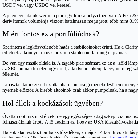
USDT-vel vagy USDC-vel keresel.
A jelenlegi adatok szerint a piac egy furcsa helyzetben van. A Fear 
derivátumok voluménja viszont hatalmasan megugrott, több mint 81%-os
Miért fontos ez a portfóliódnak?
Szerintem a legközvetlenebb hatás a stabilcoinokat érinti. Ha a Clari
érhetnek a könnyű, magas hozamú stablecoin farming napjainak.
De van egy másik oldala is. A tágabb piac számára ez az a „zöld lámp
az SEC holnap hirtelen úgy dönt, a kedvenc tokenjük egy nem regisztr
félelmét.
Tapasztalataim szerint ez általában „minőségi menekülést” eredmény
nyernek először. A kisebb altcoinok csak akkor pumpolnak, ha a nagy
Hol állok a kockázások ügyében?
Óvatlan optimizmust érzek, de egy egészséges adag szkepticizmust is.
felhasználónak ártott. A fő agglom az, hogy az USA túlszabályozhatja
Ha soktalan eszközt tarthatsz tőzsdéken, a május 14 körüli volatilitá
szabályozási változások idején. Én személy szerint egy
Ledger Nano