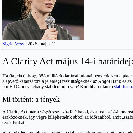
Sigrid Voss
·
2026. május 11.
A Clarity Act május 14-i határidej
Ha figyelted, hogy 858 millió dollár institutional pénz érkezett a pia
alapvető katalizátora a jelenlegi feszültségeknek az Angol Bank és az
pár BTC-m és néhány stabilcoinom van? Korábban írtam a
stabilcoi
Mi történt: a tények
A Clarity Act már a végső szavazás felé halad, és a május 14-i módosí
eszközöknek, így végre kiléphetnénk abból az időszakból, amit „szab
szabályokat.
Az egyik legnagyobb vita pontja a stabilcoinok úgynevezett „hozamk