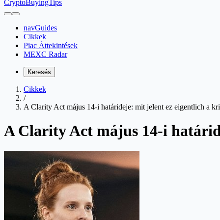
CryptoBuyingTips
navGuides
Cikkek
Piac Áttekintések
MEXC Radar
Keresés
Cikkek
/
A Clarity Act május 14-i határideje: mit jelent ez eigentlich a k
A Clarity Act május 14-i határid