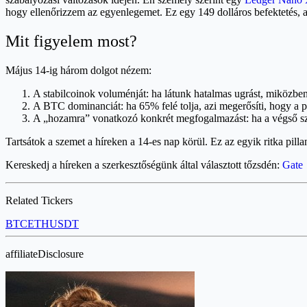
hogy ellenőrizzem az egyenlegemet. Ez egy 149 dolláros befektetés, a
Mit figyelem most?
Május 14-ig három dolgot nézem:
A stabilcoinok voluménját: ha látunk hatalmas ugrást, miközben 
A BTC dominanciát: ha 65% felé tolja, azi megerősíti, hogy a pi
A „hozamra” vonatkozó konkrét megfogalmazást: ha a végső szö
Tartsátok a szemet a híreken a 14-es nap körül. Ez az egyik ritka pill
Kereskedj a híreken a szerkesztőségünk által választott tőzsdén:
Gate
Related Tickers
BTC
ETH
USDT
affiliateDisclosure