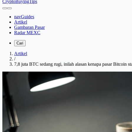
CryptoBuyingTips
navGuides
Artikel
Gambaran Pasar
Radar MEXC
Cari
Artikel
/
7,8 juta BTC sedang rugi, inilah alasan kenapa pasar Bitcoin s