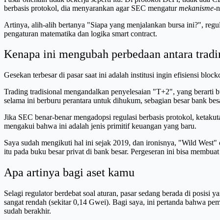
berbasis protokol, dia menyarankan agar SEC mengatur
mekanisme
-
Artinya, alih-alih bertanya "Siapa yang menjalankan bursa ini?", re
pengaturan matematika dan logika smart contract.
Kenapa ini mengubah perbedaan antara tradin
Gesekan terbesar di pasar saat ini adalah institusi ingin efisiensi bl
Trading tradisional mengandalkan penyelesaian "T+2", yang berarti 
selama ini berburu perantara untuk dihukum, sebagian besar bank besa
Jika SEC benar-benar mengadopsi regulasi berbasis protokol, ketakutan 
mengakui bahwa ini adalah jenis primitif keuangan yang baru.
Saya sudah mengikuti hal ini sejak 2019, dan ironisnya, "Wild West" 
itu pada buku besar privat di bank besar. Pergeseran ini bisa membua
Apa artinya bagi aset kamu
Selagi regulator berdebat soal aturan, pasar sedang berada di posisi 
sangat rendah (sekitar 0,14 Gwei). Bagi saya, ini pertanda bahwa p
sudah berakhir.