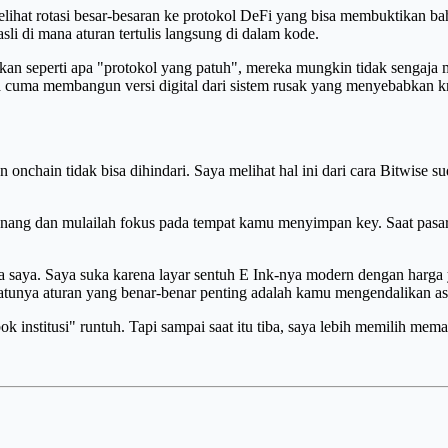
lihat rotasi besar-besaran ke protokol DeFi yang bisa membuktikan bah
i di mana aturan tertulis langsung di dalam kode.
n seperti apa "protokol yang patuh", mereka mungkin tidak sengaja 
a cuma membangun versi digital dari sistem rusak yang menyebabkan kr
 onchain tidak bisa dihindari. Saya melihat hal ini dari cara Bitwise su
nang dan mulailah fokus pada tempat kamu menyimpan key. Saat pasar 
saya. Saya suka karena layar sentuh E Ink-nya modern dengan harga ya
-satunya aturan yang benar-benar penting adalah kamu mengendalikan as
 institusi" runtuh. Tapi sampai saat itu tiba, saya lebih memilih meman