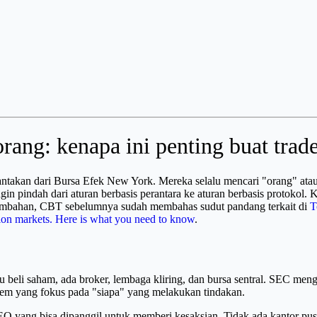
rang: kenapa ini penting buat trade
ntakan dari Bursa Efek New York. Mereka selalu mencari "orang" atau 
in pindah dari aturan berbasis perantara ke aturan berbasis protokol
s tambahan, CBT sebelumnya sudah membahas sudut pandang terkait di
T
ion markets. Here is what you need to know
.
u beli saham, ada broker, lembaga kliring, dan bursa sentral. SEC meng
stem yang fokus pada "siapa" yang melakukan tindakan.
 CEO yang bisa dipanggil untuk memberi kesaksian. Tidak ada kantor pu