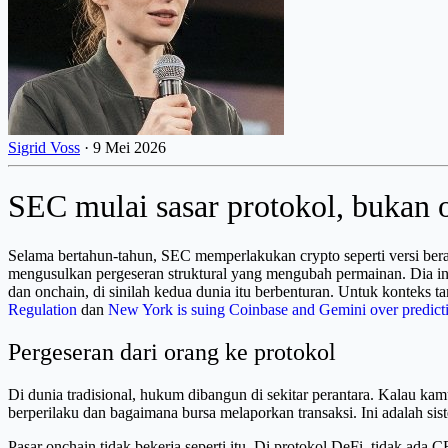
Sigrid Voss
·
9 Mei 2026
SEC mulai sasar protokol, bukan o
Selama bertahun-tahun, SEC memperlakukan crypto seperti versi bera
mengusulkan pergeseran struktural yang mengubah permainan. Dia ing
dan onchain, di sinilah kedua dunia itu berbenturan. Untuk kontek
Regulation
dan
New York is suing Coinbase and Gemini over predict
Pergeseran dari orang ke protokol
Di dunia tradisional, hukum dibangun di sekitar perantara. Kalau kam
berperilaku dan bagaimana bursa melaporkan transaksi. Ini adalah si
Pasar onchain tidak bekerja seperti itu. Di protokol DeFi, tidak ada