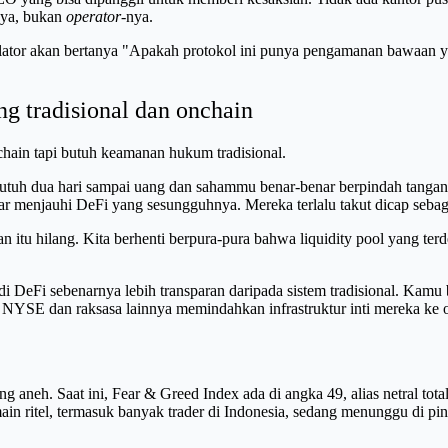
nya, bukan
operator
-nya.
gulator akan bertanya "Apakah protokol ini punya pengamanan bawaan ya
g tradisional dan onchain
ockchain tapi butuh keamanan hukum tradisional.
butuh dua hari sampai uang dan sahammu benar-benar berpindah tangan.
r menjauhi DeFi yang sesungguhnya. Mereka terlalu takut dicap sebagai
itu hilang. Kita berhenti berpura-pura bahwa liquidity pool yang terdes
di DeFi sebenarnya lebih transparan daripada sistem tradisional. Kamu 
t NYSE dan raksasa lainnya memindahkan infrastruktur inti mereka ke o
yang aneh. Saat ini, Fear & Greed Index ada di angka 49, alias netral to
emain ritel, termasuk banyak trader di Indonesia, sedang menunggu di 