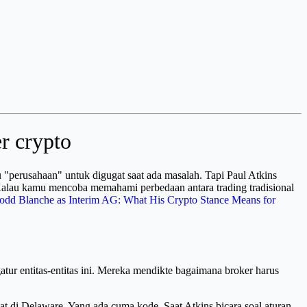
r crypto
"perusahaan" untuk digugat saat ada masalah. Tapi Paul Atkins
. Kalau kamu mencoba memahami perbedaan antara trading tradisional
odd Blanche as Interim AG: What His Crypto Stance Means for
atur entitas-entitas ini. Mereka mendikte bagaimana broker harus
sat di Delaware. Yang ada cuma kode. Saat Atkins bicara soal aturan