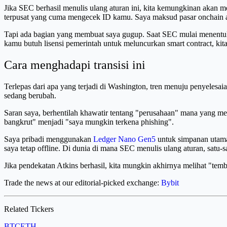
Jika SEC berhasil menulis ulang aturan ini, kita kemungkinan akan me
terpusat yang cuma mengecek ID kamu. Saya maksud pasar onchain asl
Tapi ada bagian yang membuat saya gugup. Saat SEC mulai menentuka
kamu butuh lisensi pemerintah untuk meluncurkan smart contract, kit
Cara menghadapi transisi ini
Terlepas dari apa yang terjadi di Washington, tren menuju penyelesaian
sedang berubah.
Saran saya, berhentilah khawatir tentang "perusahaan" mana yang me
bangkrut" menjadi "saya mungkin terkena phishing".
Saya pribadi menggunakan
Ledger Nano Gen5
untuk simpanan utama 
saya tetap offline. Di dunia di mana SEC menulis ulang aturan, satu
Jika pendekatan Atkins berhasil, kita mungkin akhirnya melihat "tembok
Trade the news at our editorial-picked exchange:
Bybit
Related Tickers
BTC
ETH