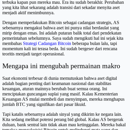
terbuka kapan pun mereka mau. Era itu sudah berakhir. Perubahan
yang kita lihat sekarang adalah transisi dari sekadar menyita aset
menjadi aktif menimbunnya.
Dengan memperlakukan Bitcoin sebagai cadangan strategis, AS
sebenarnya mengakui bahwa aset ini punya nilai berdaulat yang
mirip dengan emas. Ini adalah putaran balik total dari pendekatan
pemerintahan sebelumnya. Saya sudah mengikuti hal ini sejak kita
membahas
Strategi Cadangan Bitcoin
beberapa bulan lalu, tapi
momentum kali ini terasa beda. Ini sudah bergeser dari rencana
teoritis menjadi target operasional.
Mengapa ini mengubah permainan makro
Saat ekonomi terbesar di dunia memutuskan bahwa aset digital
adalah bagian penting dari keamanan nasional dan stabilitas
keuangan, aturan mainnya berubah buat semua orang. Ini
menciptakan guncangan suplai yang masif. Kalau Kementerian
Keuangan AS mulai membeli dan menyimpan, mereka menghapus
jumlah BTC yang signifikan dari pasar likuid.
Tapi katalis sebenarnya adalah sinyal yang dikirim ke negara lain.
Kita sedang melihat potensi perang bid global. Kalau AS bergerak
duluan, bank sentral lain tidak akan mau ketinggalan. Mereka bakal
terpaksa mengakuisisi Bitcoin untuk melindungi mata uang dan