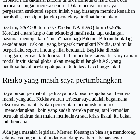
neraca keuangan mereka sendiri. Dalam pengalaman saya,
pergeseran struktural seperti inilah yang biasanya memicu kenaikan
parabolik, meskipun jangka pendeknya terlihat berantakan.
Saat ini, S&P 500 turun 0,70% dan NASDAQ turun 0,26%.
Korelasi antara kripto dan teknologi masih ada, tapi cadangan
nasional menciptakan "lantai" baru bagi Bitcoin. Bitcoin tidak lagi
sekadar aset "risk-on" yang bergerak mengikuti Nvidia, tapi mulai
berperilaku seperti lindung nilai berdaulat. Bagi kita di Asia
Tenggara, termasuk Indonesia, hal ini penting karena biasanya aliran
modal institusional global akan mengikuti langkah AS, yang
nantinya bakal berdampak pada likuiditas di exchange lokal.
Risiko yang masih saya pertimbangkan
Saya bukan permabull, jadi saya tidak bisa mengabaikan bendera
merah yang ada. Kekhawatiran terbesar saya adalah bagaimana
eksekusinya nanti. Kalau pemerintah memutuskan untuk
"mencadangkan" koin yang sudah mereka punya, tapi kemudian
berubah pikiran dan malah menjualnya saat krisis fiskal, itu bakal
jadi bencana.
Ada juga masalah legislasi. Menteri Keuangan bisa saja mendorong
adanya cadangan, tapi undang-undangnya harus benar-benar