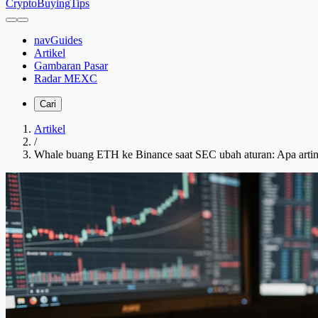
CryptoBuyingTips
navGuides
Artikel
Gambaran Pasar
Radar MEXC
Cari
Artikel
/
Whale buang ETH ke Binance saat SEC ubah aturan: Apa artiny