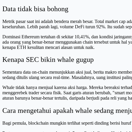
Data tidak bisa bohong
Metrik pasar saat ini adalah bendera merah besar. Total market cap a
keseluruhan. Lebih parah lagi, volume DeFi turun 92%. Itu sudah sepe
Dominasi Ethereum tertahan di sekitar 10,41%, dan kondisi jaringannya
ada orang yang benar-benar menggunakan chain tersebut untuk hal ya
kenapa ETH kesulitan mencari alasan untuk naik.
Kenapa SEC bikin whale gugup
Sementara data on-chain menunjukkan aksi jual, berita makro member
sedang ditulis ulang secara real-time. Masalahnya, uang institusi palin
Whale tidak hanya menjual karena aksi harga. Mereka bereaksi terhad
menggerebek trader secara fisik. Saat garis aturan berubah, "smart mo
aturan barunya benar-benar tertulis, daripada berjudi pada reli yang 
Cara mengetahui apakah whale sedang menj
Bagi pemula, blockchain mungkin terlihat seperti dinding berisi hur