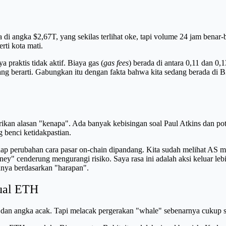
da di angka $2,67T, yang sekilas terlihat oke, tapi volume 24 jam bena
rti kota mati.
 praktis tidak aktif. Biaya gas (
gas fees
) berada di antara 0,11 dan 0,
ng berarti. Gabungkan itu dengan fakta bahwa kita sedang berada di 
ikan alasan "kenapa". Ada banyak kebisingan soal Paul Atkins dan pot
g benci ketidakpastian.
ap perubahan cara pasar on-chain dipandang. Kita sudah melihat AS me
ney" cenderung mengurangi risiko. Saya rasa ini adalah aksi keluar lebi
hanya berdasarkan "harapan".
ual ETH
uf dan angka acak. Tapi melacak pergerakan "whale" sebenarnya cukup s