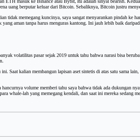
akan ETH masuk ke Binance atau Bybit, itu adalah sinyal bearish. Kedua
ena uang berputar keluar dari Bitcoin. Sebaliknya, Bitcoin justru menye
alian tidak memegang kuncinya, saya sangat menyarankan pindah ke ha
k yang aman tanpa harus menguras kantong. Ini jauh lebih baik darip
yak volatilitas pasar sejak 2019 untuk tahu bahwa narasi bisa berubah
n.
u ini. Saat kalian membangun lapisan aset sintetis di atas satu sama l
rena hancurnya volume memberi tahu saya bahwa tidak ada dukungan nya
a, para whale-lah yang memegang kendali, dan saat ini mereka sedang me