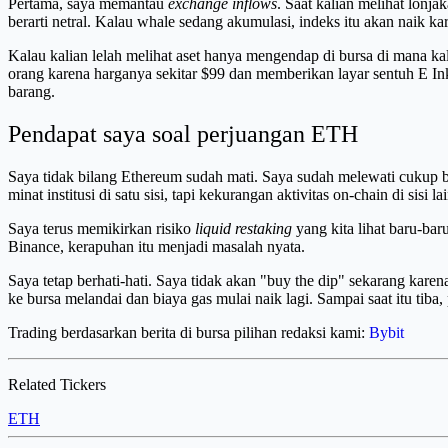
Pertama, saya memantau
exchange inflows
. Saat kalian melihat lonj
berarti netral. Kalau whale sedang akumulasi, indeks itu akan naik kar
Kalau kalian lelah melihat aset hanya mengendap di bursa di mana k
orang karena harganya sekitar $99 dan memberikan layar sentuh E In
barang.
Pendapat saya soal perjuangan ETH
Saya tidak bilang Ethereum sudah mati. Saya sudah melewati cukup ban
minat institusi di satu sisi, tapi kekurangan aktivitas on-chain di sisi lai
Saya terus memikirkan risiko
liquid restaking
yang kita lihat baru-bar
Binance, kerapuhan itu menjadi masalah nyata.
Saya tetap berhati-hati. Saya tidak akan "buy the dip" sekarang ka
ke bursa melandai dan biaya gas mulai naik lagi. Sampai saat itu tib
Trading berdasarkan berita di bursa pilihan redaksi kami:
Bybit
Related Tickers
ETH