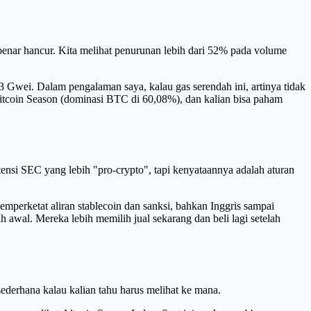
r-benar hancur. Kita melihat penurunan lebih dari 52% pada volume
13 Gwei. Dalam pengalaman saya, kalau gas serendah ini, artinya tidak
Bitcoin Season (dominasi BTC di 60,08%), dan kalian bisa paham
ensi SEC yang lebih "pro-crypto", tapi kenyataannya adalah aturan
mperketat aliran stablecoin dan sanksi, bahkan Inggris sampai
h awal. Mereka lebih memilih jual sekarang dan beli lagi setelah
ederhana kalau kalian tahu harus melihat ke mana.