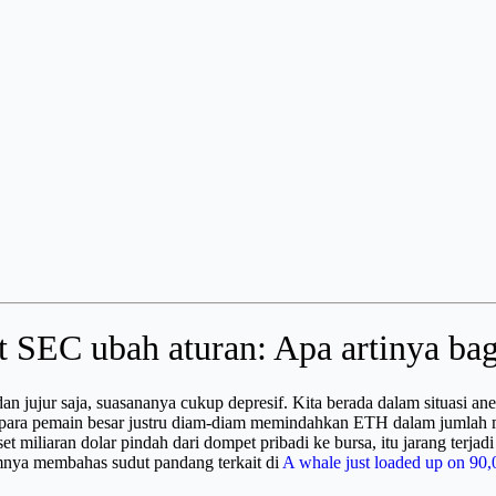
SEC ubah aturan: Apa artinya bag
 jujur saja, suasananya cukup depresif. Kita berada dalam situasi aneh
rga, para pemain besar justru diam-diam memindahkan ETH dalam jumlah
aset miliaran dolar pindah dari dompet pribadi ke bursa, itu jarang terja
mnya membahas sudut pandang terkait di
A whale just loaded up on 90,