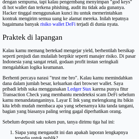
dengan sempurna, tapi kalau pengembang menyimpan "god keys"
di hot wallet dan terkena phishing, audit itu tidak ada gunanya.
Hacker tinggal menggunakan kunci itu untuk memerintahkan
kontrak mengirim semua uang ke alamat mereka. Inilah tepatnya
bagaimana banyak
risiko wallet DeFi
terjadi di dunia nyata.
Praktek di lapangan
Kalau kamu memang bertekad mengejar yield, berhentilah bersikap
seperti penjudi dan mulailah berpikir seperti manajer risiko. Di pasar
Indonesia yang sangat retail, godaan profit instan seringkali
mengalahkan logika keamanan.
Berhenti percaya narasi "trust me bro". Kalau kamu memindahkan
dana dalam jumlah besar, keluarkan dari browser wallet. Saya
pribadi lebih suka menggunakan
Ledger Stax
karena punya fitur
Transaction Check yang membantu mendeteksi scam DeFi sebelum
kamu menandatanganinya. Layar E Ink yang melengkung itu bikin
kita lebih mudah membaca apa yang sebenarnya kita tanda tangani,
bagian yang biasanya paling sering gagal diperhatikan orang.
Sebelum deposit satu token pun, tanya dirimu tiga hal ini:
Siapa yang mengaudit ini dan apakah laporan lengkapnya
tersedia untuk publik?