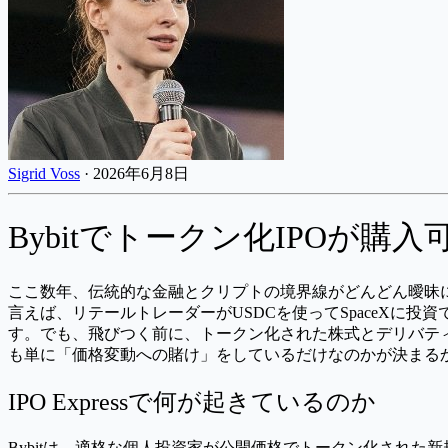
Sigrid Voss
·
2026年6月8日
Bybitでトークン化IPOが
ここ数年、伝統的な金融とクリプトの境界線がどんどん曖昧になっ
言えば、リテールトレーダーがUSDCを使ってSpaceX
す。でも、飛びつく前に、トークン化された株式とデリバテ
も単に「価格変動への賭け」をしているだけなのかが決まる
IPO Expressで何が起きているのか
Bybitは、適格な個人投資家が公開価格でトークン化された