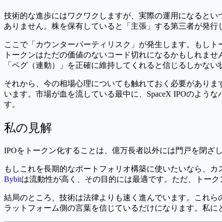
技術的な進歩にはワクワクしますが、実際の運用になるとい
ありません。株を保有していると「主張」する第三者が発行
ここで「カウンターパーティリスク」が発生します。もしトー
トークンはただの価値のないコード切れになるかもしれませ
「ペグ（連動）」を正確に維持してくれると信じるしかない
それから、今の相場心理についても触れておく必要があります。現在
います。市場が血を流している最中に、SpaceX IPOの
す。
私の見解
IPOをトークン化することは、億万長者以外には門戸を閉
もしこれを長期的なポートフォリオ構築に使いたいなら、カ
Bybit
は流動性が高く、その目的には最適です。ただ、トーク
結局のところ、技術は法律よりも速く進んでいます。これら
ラットフォーム側の言葉を信じているだけになります。私に