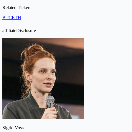
Related Tickers
BTC
ETH
affiliateDisclosure
Sigrid Voss