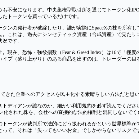
つも不安になります。中央集権型取引所を通じてトークン化IP
したトークンを買っているだけです。
クンの発行者が破綻したり、誰が実際にSpaceXの株を所有
ん。これは、過去にシンセティック資産（合成資産）で見たリ
状況です。
、恐怖・強欲指数（Fear & Greed Index）は16で「
ようなハイプ（盛り上がり）のある商品を出すのは、トレーダー
ざしてきた企業へのアクセスを民主化する素晴らしい方法だと思
ストディアンが誰なのか、細かい利用規約を必ず読んでくださ
ン化された株を、会社への直接的な法的権利と混同しないでく
のトークンが裁判所で法的にどう扱われるかという世界標準が
とって、それは「失ってもいいお金」でしかやらないリスクで