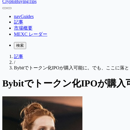
CryptoBuyingTips
navGuides
記事
市場概要
MEXC レーダー
検索
記事
/
Bybitでトークン化IPOが購入可能に。でも、ここに落
Bybitでトークン化IPOが