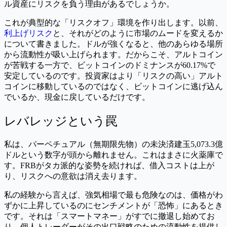
ル資産にリスクを負う理由があるでしょうか。
これが典型的な「リスクオフ」環境を作り出します。以前、
利上げリスク
と、それがどのように市場のムードを変えるか
について書きました。ドルが強くなると、他のあらゆる場所
から流動性が吸い上げられます。だからこそ、アルトコイン
が苦戦する一方で、ビットコインのドミナンスが60.17%で
安定しているのです。投資家はより「リスクの高い」アルト
コインに移動しているのではなく、ビットコインに逃げ込ん
でいるか、現金に戻しているだけです。
レバレッジという罠
私は、パーペチュアル（無期限先物）の未決済建玉5,073.3億
ドルという数字が頭から離れません。これはまさに火薬庫で
す。FRBがタカ派的な姿勢を続ければ、借入コストは上が
り、リスクへの意欲は消え去ります。
私の経験から言えば、強気相場で最も危険なのは、価格がわ
ずかに上昇しているのにセンチメントが「恐怖」にあるとき
です。それは「スマートマネー」がすでに撤退し始めてお
り、個人トレーダーがその出口戦略のための流動性を提供し