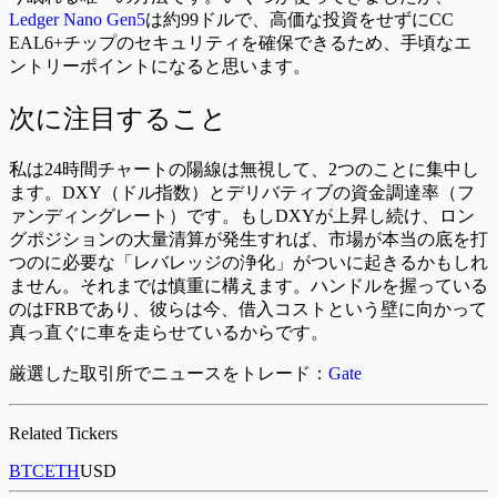
Ledger Nano Gen5
は約99ドルで、高価な投資をせずにCC
EAL6+チップのセキュリティを確保できるため、手頃なエ
ントリーポイントになると思います。
次に注目すること
私は24時間チャートの陽線は無視して、2つのことに集中し
ます。DXY（ドル指数）とデリバティブの資金調達率（フ
ァンディングレート）です。もしDXYが上昇し続け、ロン
グポジションの大量清算が発生すれば、市場が本当の底を打
つのに必要な「レバレッジの浄化」がついに起きるかもしれ
ません。それまでは慎重に構えます。ハンドルを握っている
のはFRBであり、彼らは今、借入コストという壁に向かって
真っ直ぐに車を走らせているからです。
厳選した取引所でニュースをトレード：
Gate
Related Tickers
BTC
ETH
USD