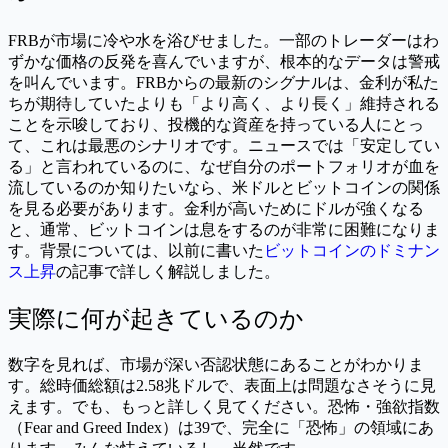
FRBが市場に冷や水を浴びせました。一部のトレーダーはわ
ずかな価格の反発を喜んでいますが、根本的なデータは警戒
を叫んでいます。FRBからの最新のシグナルは、金利が私た
ちが期待していたよりも「より高く、より長く」維持される
ことを示唆しており、投機的な資産を持っている人にとっ
て、これは最悪のシナリオです。ニュースでは「安定してい
る」と言われているのに、なぜ自分のポートフォリオが血を
流しているのか知りたいなら、米ドルとビットコインの関係
を見る必要があります。金利が高いためにドルが強くなる
と、通常、ビットコインは息をするのが非常に困難になりま
す。背景については、以前に書いた
ビットコインのドミナン
ス上昇
の記事で詳しく解説しました。
実際に何が起きているのか
数字を見れば、市場が深い否認状態にあることがわかりま
す。総時価総額は2.58兆ドルで、表面上は問題なさそうに見
えます。でも、もっと詳しく見てください。恐怖・強欲指数
（Fear and Greed Index）は39で、完全に「恐怖」の領域にあ