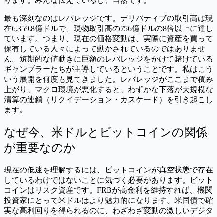
ります。みんな怯えているし、当然です。
最も深刻なのはレバレッジです。デリバティブの取引高は現
在6,359.8億ドルで、現物取引高の756億ドルの8倍以上に達し
ています。つまり、現在の価格変動は、実際に資産を買って
保有している人々によって動かされているのではありませ
ん。短期的な値動きに巨額のレバレッジをかけて賭けている
ギャンブラーたちが主導しているということです。私はこう
いう展開を何度も見てきました。レバレッジがここまで積み
上がり、マクロ環境が悪化すると、わずかな下落が大規模な
清算の連鎖（リクイデーション・カスケード）を引き起こし
ます。
なぜ今、米ドルとビットコインの関係
が重要なのか
現在の低迷を理解するには、ビットコインが真空状態で存在
しているわけではないことに気づく必要があります。ビット
コインはリスク資産です。FRBが高金利を維持すれば、機関
投資家にとって米ドルはより魅力的になります。米国債で確
実な高利回りを得られるのに、わざわざ変動の激しいデジタ