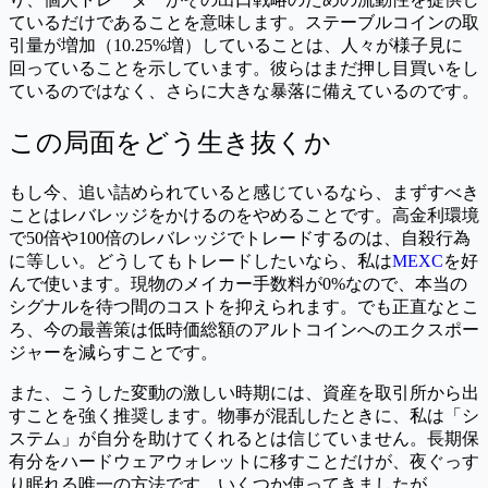
ているだけであることを意味します。ステーブルコインの取
引量が増加（10.25%増）していることは、人々が様子見に
回っていることを示しています。彼らはまだ押し目買いをし
ているのではなく、さらに大きな暴落に備えているのです。
この局面をどう生き抜くか
もし今、追い詰められていると感じているなら、まずすべき
ことはレバレッジをかけるのをやめることです。高金利環境
で50倍や100倍のレバレッジでトレードするのは、自殺行為
に等しい。どうしてもトレードしたいなら、私は
MEXC
を好
んで使います。現物のメイカー手数料が0%なので、本当の
シグナルを待つ間のコストを抑えられます。でも正直なとこ
ろ、今の最善策は低時価総額のアルトコインへのエクスポー
ジャーを減らすことです。
また、こうした変動の激しい時期には、資産を取引所から出
すことを強く推奨します。物事が混乱したときに、私は「シ
ステム」が自分を助けてくれるとは信じていません。長期保
有分をハードウェアウォレットに移すことだけが、夜ぐっす
り眠れる唯一の方法です。いくつか使ってきましたが、