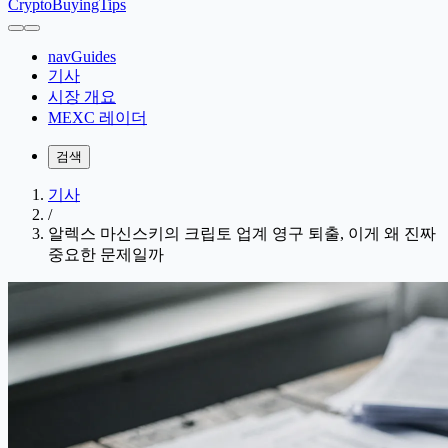
CryptoBuyingTips
navGuides
기사
시장 개요
MEXC 레이더
검색
기사
/
알렉스 마신스키의 크립토 업계 영구 퇴출, 이게 왜 진짜
중요한 문제일까