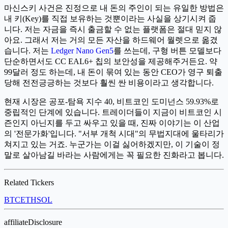
마신스키 사건은 진정으로 내 돈의 주인이 되는 유일한 방법은
내 키(Key)를 직접 보유하는 것뿐이라는 사실을 상기시켜 줍
니다. 저는 자금을 즉시 출금할 수 없는 플랫폼은 절대 믿지 않
아요. 그래서 저는 거의 모든 자산을 하드웨어 월렛으로 옮겼
습니다. 저는
Ledger Nano Gen5
를 쓰는데, 구형 버튼 모델보다
단순하면서도 CC EAL6+ 칩의 보안성을 제공해주거든요. 약
99달러 정도 하는데, 내 돈이 묶여 있는 동안 CEO가 영구 퇴출
당해 전전긍긍하는 것보다 훨씬 싼 비용이라고 생각합니다.
현재 시장은 공포-탐욕 지수 40, 비트코인 도미넌스 59.93%로
중립적인 단계에 있습니다. 트레이더들이 지금이 비트코인 시
즌인지 아닌지를 두고 싸우고 있을 때, 진짜 이야기는 이 산업
의 '전문가화'입니다. "서부 개척 시대"의 무법지대에 울타리가
쳐지고 있는 거죠. 누군가는 이걸 싫어하겠지만, 이 기술이 정
말로 살아남길 바라는 사람에게는 꼭 필요한 진화라고 봅니다.
Related Tickers
BTC
ETH
SOL
affiliateDisclosure