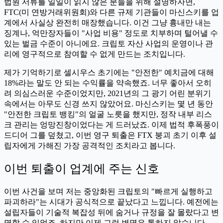
법원 서류를 일일이 읽지 않은 분들을 위해 설명하자면,
FTC(미 연방거래위원회)와 다른 규제 기관들이 마신스키를 업
계에서 사실상 완전히 매장했습니다. 이건 그냥 흉내만 내는
징계나, 억만장자들이 "사업 비용" 정도로 치부하며 털어낼 수
있는 벌금 수준이 아니에요. 크립토 자산 사업의 운영이나 관
리에 영구적으로 참여할 수 없게 만드는 조치입니다.
제가 기억하기로 셀시우스 초기에는 "안전한" 예치금에 대해
18%라는 말도 안 되는 수익률을 약속했죠. 너무 좋아서 오히
려 의심스러운 수준이었지만, 2021년의 그 광기 어린 분위기
속에서는 아무도 신경 쓰지 않았어요. 마신스키는 몇 년 동안
"안전한 크립토 뱅킹"의 얼굴 노릇을 했지만, 정작 내부 리스
크 관리는 엉망진창이었다는 게 드러났죠. 이제 법적 후폭풍이
드디어 그를 덮쳤고, 이번 영구 퇴출은 FTX 붕괴 초기 이후 설
립자에게 가해진 가장 공격적인 조치라고 봅니다.
이번 퇴출이 업계에 주는 신호
이번 사건을 보며 저는 중앙화된 크립토의 "빠르게 실행하고
파괴하라"는 시대가 공식적으로 끝났다고 느낍니다. 예전에는
설립자들이 기술적 복잡성 뒤에 숨거나 규정을 잘 몰랐다고 변
명할 수 있었죠. 하지만 이제 그런 변명은 통하지 않습니다.