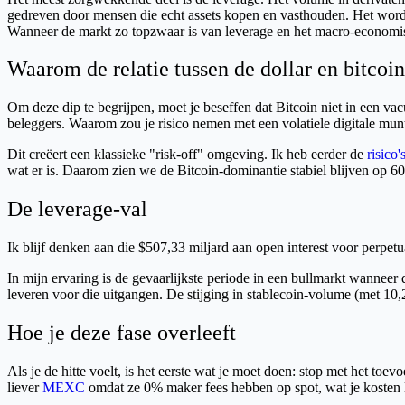
gedreven door mensen die echt assets kopen en vasthouden. Het wordt
Wanneer de markt zo topzwaar is van leverage en het macro-economisc
Waarom de relatie tussen de dollar en bitcoin
Om deze dip te begrijpen, moet je beseffen dat Bitcoin niet in een va
beleggers. Waarom zou je risico nemen met een volatiele digitale mun
Dit creëert een klassieke "risk-off" omgeving. Ik heb eerder de
risico
wat er is. Daarom zien we de Bitcoin-dominantie stabiel blijven op 60,
De leverage-val
Ik blijf denken aan die $507,33 miljard aan open interest voor perpetu
In mijn ervaring is de gevaarlijkste periode in een bullmarkt wanneer de
leveren voor die uitgangen. De stijging in stablecoin-volume (met 10,
Hoe je deze fase overleeft
Als je de hitte voelt, is het eerste wat je moet doen: stop met het to
liever
MEXC
omdat ze 0% maker fees hebben op spot, wat je kosten la