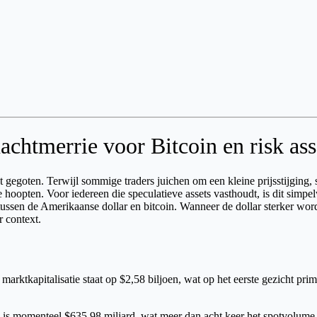
achtmerrie voor Bitcoin en risk ass
gegoten. Terwijl sommige traders juichen om een kleine prijsstijging,
 hoopten. Voor iedereen die speculatieve assets vasthoudt, is dit simpel
ie tussen de Amerikaanse dollar en bitcoin. Wanneer de dollar sterker w
 context.
e marktkapitalisatie staat op $2,58 biljoen, wat op het eerste gezicht pr
is momenteel $635,98 miljard, wat meer dan acht keer het spotvolume van