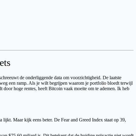
ets
 schreeuwt de onderliggende data om voorzichtigheid. De laatste
weg een ramp. Als je wilt begrijpen waarom je portfolio bloedt terwijl
ordt door hoge rentes, heeft Bitcoin vaak moeite om te ademen. Ik heb
ima lijkt. Maar kijk eens beter. De Fear and Greed Index staat op 39,
 $75,60 miljard is. Dit betekent dat de huidige prijsactie niet wordt