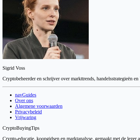
Sigrid Voss
Cryptobeheerder en schrijver over markttrends, handelsstrategieën en
navGuides
Over ons
Algemene voorwaarden
Privacybeleid
Vrijwaring
CryptoBuyingTips
Crypto-educatie, koopgidsen en marktanalyse, gemaakt met de lezer als 