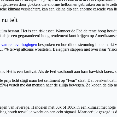
 gedreven door gokkers die enorme hefbomen gebruiken om in te zetten
he klimaat verslechtert, kan een kleine dip een enorme cascade van li
 nu telt
cuüm bestaat. Het is een risk asset. Wanneer de Fed de rente hoog houdt,
t als je een gegarandeerd hoog rendement kunt krijgen op Amerikaanse 
's van renteverhogingen
besproken en hoe dit de stemming in de markt versc
17% terwijl altcoins worstelen. Beleggers stappen niet over naar "risicov
als. Het is een kruitvat. Als de Fed vasthoudt aan haar hawkish koers, st
 prijs licht stijgt maar het sentiment op "Fear" staat. Dat betekent dat he
25%) vertelt me dat mensen naar de zijlijn bewegen. Ze kopen de dip nog
evoegen van leverage. Handelen met 50x of 100x in een klimaat met hoge 
ag houdt terwijl je wacht op een echt signaal. Maar eerlijk gezegd is d