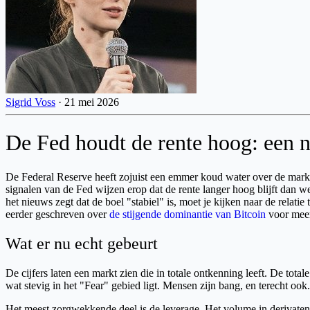
Sigrid Voss
·
21 mei 2026
De Fed houdt de rente hoog: een n
De Federal Reserve heeft zojuist een emmer koud water over de markt 
signalen van de Fed wijzen erop dat de rente langer hoog blijft dan we
het nieuws zegt dat de boel "stabiel" is, moet je kijken naar de relat
eerder geschreven over
de stijgende dominantie van Bitcoin
voor meer
Wat er nu echt gebeurt
De cijfers laten een markt zien die in totale ontkenning leeft. De total
wat stevig in het "Fear" gebied ligt. Mensen zijn bang, en terecht ook.
Het meest zorgwekkende deel is de leverage. Het volume in derivaten 