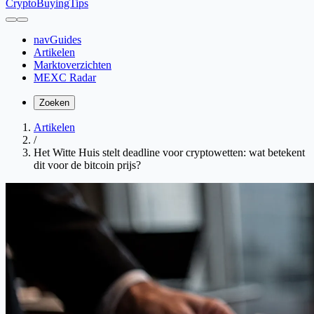
CryptoBuyingTips
navGuides
Artikelen
Marktoverzichten
MEXC Radar
Zoeken
Artikelen
/
Het Witte Huis stelt deadline voor cryptowetten: wat betekent
dit voor de bitcoin prijs?