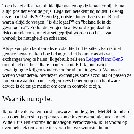
Toch is het effect van duidelijke wetten op de lange termijn bijna
altijd positief voor de prijs. Legaliteit betekent liquiditeit. Ik volg
deze markt sinds 2019 en de grootste hindernissen voor Bitcoin
waren altijd de vragen: "is dit legaal?" en "beland ik in de
gevangenis?". Zodra die vragen beantwoord zijn, daalt de
risicopremie en kan het asset geprijsd worden op basis van
werkelijke nuttigheid en schaarste.
Als je van plan bent om deze volatiliteit uit te zitten, kan ik niet
genoeg benadrukken hoe belangrijk het is om je assets van
exchanges weg te halen. Ik gebruik zelf een
Ledger Nano Gen5
omdat het een betaalbare manier is om E Ink touchscreen
beveiliging te krijgen zonder een fortuin uit te geven. Wanneer
wetten veranderen, bevriezen exchanges soms accounts of passen ze
hun voorwaarden aan. Je eigen keys beheren op een hardware
device is de enige manier om echt in controle te zijn.
Waar ik nu op let
Ik houd de derivatenmarkt nauwgezet in de gaten. Met $456 miljard
aan open interest in perpetuals kan elk verrassend nieuws van het
Witte Huis een enorme liquidatiegolf veroorzaken. Ik let vooral op
eventuele lekken van de tekst van het wetsvoorstel in juni.