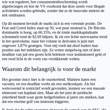
wie wat reguleert, hoe consumentenbescherming wordt
afgedwongen en hoe de VS voorkomt dat deze assets voor illegale
activiteiten worden gebruikt, zonder dat ze de innovatie meteen de
nek omdraaien.
Op dit moment bevindt de markt zich in een vreemde positie. De
Fear and Greed Index staat op 50, wat puur neutraal is. De Bitcoin-
dominantie is hoog, op 60,35%, en de totale marktkapitalisatie
schommelt rond de $2,69 biljoen. Ik zie een lichte neerwaartse trend
in het spotvolume, maar het volume in derivaten is juist met
ongeveer 3,87% gestegen. Voor mij voelt dat alsof traders hun
posities aan het indekken zijn. Ze weten simpelweg niet of deze
deadline van juli een groen licht betekent voor institutioneel geld of
een rood licht in de vorm van verstikkende wetten.
Waarom dit belangrijk is voor de markt
Het grootste risico hier is de onzekerheid. Markten haten een
vacuüm, en een deadline werkt als een snelkookpan. Als het
wetsvoorstel te restrictief wordt gevonden, kunnen we een massale
uitstroom van kapitaal zien. Maar als het juist de juridische
zekerheid biedt waar grote hedgefondsen al jaren om smeken, kan
dat een enorme golf van instroom triggeren.
Ik denk dat de echte spanning zit tussen de aanpak van de SEC, die