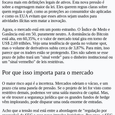
focava mais em definições legais de ativos. Esta nova pressão é
sobre a engrenagem maior da lei. Eles querem regras claras sobre
quem regula o quê, como as proteções ao consumidor são aplicadas
e como os EUA evitam que esses ativos sejam usados para
atividades ilícitas sem matar a inovação.
Agora, o mercado está em um ponto estranho. O Índice de Medo e
Ganância está em 50, puramente neutro. A dominância do Bitcoin
está alta, em 60,35%, e o valor de mercado total gira em torno de
US$ 2,69 trilhões. Vejo uma tendência de queda no volume spot,
mas o volume de derivativos subiu cerca de 3,87%. Para mim, isso
parece que os traders estão se protegendo. Eles não sabem se esse
prazo de julho trará um "sinal verde" para o dinheiro institucional ou
um "sinal vermelho" de leis restritivas.
Por que isso importa para o mercado
O maior risco aqui é a incerteza. Mercados odeiam o vácuo, e um
prazo cria uma panela de pressão. Se o projeto de lei for visto como
restritivo demais, podemos ver uma saída massiva de capital. Mas,
se ele trouxer a segurança jurídica que os grandes fundos de hedge
vêm implorando, pode disparar uma onda enorme de entradas.
Acho que a tensão real está entre a abordagem de "regulação por