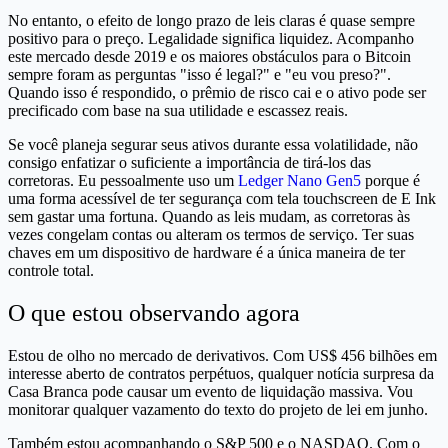
No entanto, o efeito de longo prazo de leis claras é quase sempre
positivo para o preço. Legalidade significa liquidez. Acompanho
este mercado desde 2019 e os maiores obstáculos para o Bitcoin
sempre foram as perguntas "isso é legal?" e "eu vou preso?".
Quando isso é respondido, o prêmio de risco cai e o ativo pode ser
precificado com base na sua utilidade e escassez reais.
Se você planeja segurar seus ativos durante essa volatilidade, não
consigo enfatizar o suficiente a importância de tirá-los das
corretoras. Eu pessoalmente uso um
Ledger Nano Gen5
porque é
uma forma acessível de ter segurança com tela touchscreen de E Ink
sem gastar uma fortuna. Quando as leis mudam, as corretoras às
vezes congelam contas ou alteram os termos de serviço. Ter suas
chaves em um dispositivo de hardware é a única maneira de ter
controle total.
O que estou observando agora
Estou de olho no mercado de derivativos. Com US$ 456 bilhões em
interesse aberto de contratos perpétuos, qualquer notícia surpresa da
Casa Branca pode causar um evento de liquidação massiva. Vou
monitorar qualquer vazamento do texto do projeto de lei em junho.
Também estou acompanhando o S&P 500 e o NASDAQ. Com o