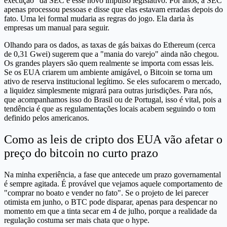
execução" da SEC e esse novo impulso legislativo. Por anos, a SEC
apenas processou pessoas e disse que elas estavam erradas depois do
fato. Uma lei formal mudaria as regras do jogo. Ela daria às
empresas um manual para seguir.
Olhando para os dados, as taxas de gás baixas do Ethereum (cerca
de 0,31 Gwei) sugerem que a "mania do varejo" ainda não chegou.
Os grandes players são quem realmente se importa com essas leis.
Se os EUA criarem um ambiente amigável, o Bitcoin se torna um
ativo de reserva institucional legítimo. Se eles sufocarem o mercado,
a liquidez simplesmente migrará para outras jurisdições. Para nós,
que acompanhamos isso do Brasil ou de Portugal, isso é vital, pois a
tendência é que as regulamentações locais acabem seguindo o tom
definido pelos americanos.
Como as leis de cripto dos EUA vão afetar o
preço do bitcoin no curto prazo
Na minha experiência, a fase que antecede um prazo governamental
é sempre agitada. É provável que vejamos aquele comportamento de
"comprar no boato e vender no fato". Se o projeto de lei parecer
otimista em junho, o BTC pode disparar, apenas para despencar no
momento em que a tinta secar em 4 de julho, porque a realidade da
regulação costuma ser mais chata que o hype.