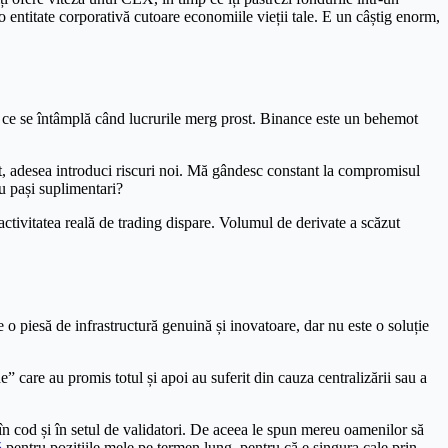
 entitate corporativă cutoare economiile vieții tale. E un câștig enorm,
e ce se întâmplă când lucrurile merg prost. Binance este un behemot
t, adesea introduci riscuri noi. Mă gândesc constant la compromisul
cu pași suplimentari?
 activitatea reală de trading dispare. Volumul de derivate a scăzut
o piesă de infrastructură genuină și inovatoare, dar nu este o soluție
 care au promis totul și apoi au suferit din cauza centralizării sau a
în cod și în setul de validatori. De aceea le spun mereu oamenilor să
5
pentru pozițiile mele pe termen lung, pentru că e singura cale prin