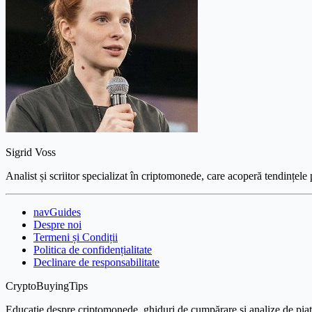
Sigrid Voss
Analist și scriitor specializat în criptomonede, care acoperă tendințele 
navGuides
Despre noi
Termeni și Condiții
Politica de confidențialitate
Declinare de responsabilitate
CryptoBuyingTips
Educație despre criptomonede, ghiduri de cumpărare și analize de piață 