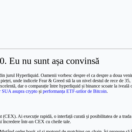
0. Eu nu sunt așa convinsă
 din jurul Hyperliquid. Oamenii vorbesc despre el ca despre a doua venir
 a pieței, unde indicele Fear & Greed stă la un nivel destul de rece de 35
lentă, dar o comparație între hyperliquid și binance scoate la iveală o
or SUA asupra crypto
și
performanța ETF-urilor de Bitcoin
.
 (CEX). Ai execuție rapidă, o interfață curată și posibilitatea de a trad
ai încredere într-un CEX cu cheile tale.
Mutând order book-ul și motorul de matching on-chain, își propune să îți