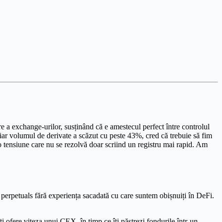
e a exchange-urilor, susținând că e amestecul perfect între controlul
, iar volumul de derivate a scăzut cu peste 43%, cred că trebuie să fim
 tensiune care nu se rezolvă doar scriind un registru mai rapid. Am
a perpetuals fără experiența sacadată cu care suntem obișnuiți în DeFi.
 ofere viteza unui CEX, în timp ce îți păstrezi fondurile într-un