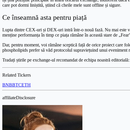
care pot dormi liniștită, știind că cheile mele sunt offline și sigure.
Ce înseamnă asta pentru piață
Lupta dintre CEX-uri și DEX-uri intră într-o nouă fază. Nu mai este vo
menține performanța în timp ce piața rămâne în această stare de „Fear”
Dar, pentru moment, voi rămâne sceptică față de orice proiect care folo
phospholipids prefer să văd protocolul supraviețuind unui eveniment re
Tradați știrile pe exchange-ul recomandat de echipa noastră editorială
Related Tickers
BNB
BTC
ETH
affiliateDisclosure