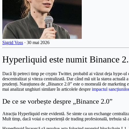
Sigrid Voss
·
30 mai 2026
Hyperliquid este numit Binance 2.
Dacă îți petreci timp pe crypto Twitter, probabil ai văzut deja hype-ul
descentralizat și viteza centralizată. Dar când mă uit la starea actuală
prudenți. Narațiunea de „Binance 2.0” este o momeală de marketing exce
mai analizat unghiuri similare în articolele despre
impactul sancțiunil
De ce se vorbește despre „Binance 2.0”
Atracția Hyperliquid este evidentă. Se simte ca un exchange centralizat
Mult timp, dacă voiai o experiență de trading profesională, trebuia să 
Hyperliquid încearcă să rezolve asta folosind propriul blockchain L1. 