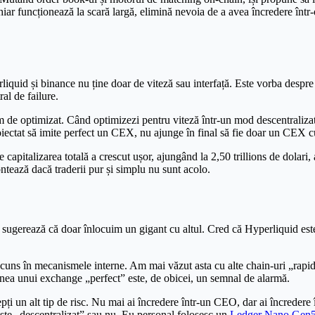
iar funcționează la scară largă, elimină nevoia de a avea încredere într-o
liquid și binance nu ține doar de viteză sau interfață. Este vorba despr
al de failure.
em de optimizat. Când optimizezi pentru viteză într-un mod descentraliza
proiectat să imite perfect un CEX, nu ajunge în final să fie doar un CEX 
capitalizarea totală a crescut ușor, ajungând la 2,50 trillions de dolari,
ntează dacă traderii pur și simplu nu sunt acolo.
 sugerează că doar înlocuim un gigant cu altul. Cred că Hyperliquid este 
uns în mecanismele interne. Am mai văzut asta cu alte chain-uri „rapide”
nea unui exchange „perfect” este, de obicei, un semnal de alarmă.
ți un alt tip de risc. Nu mai ai încredere într-un CEO, dar ai încredere 
ă este „descentralizat” sau nu. Eu personal folosesc un
Ledger Nano Gen