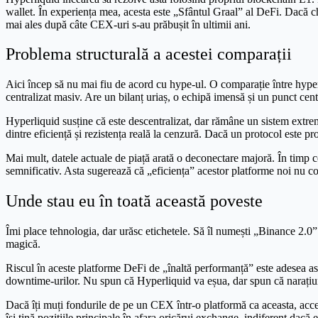
wallet. În experiența mea, acesta este „Sfântul Graal” al DeFi. Dacă ch
mai ales după câte CEX-uri s-au prăbușit în ultimii ani.
Problema structurală a acestei comparații
Aici încep să nu mai fiu de acord cu hype-ul. O comparație între hyper
centralizat masiv. Are un bilanț uriaș, o echipă imensă și un punct centr
Hyperliquid susține că este descentralizat, dar rămâne un sistem extr
dintre eficiență și rezistența reală la cenzură. Dacă un protocol este 
Mai mult, datele actuale de piață arată o deconectare majoră. În timp ce 
semnificativ. Asta sugerează că „eficiența” acestor platforme noi nu co
Unde stau eu în toată această poveste
Îmi place tehnologia, dar urăsc etichetele. Să îl numești „Binance 2.0”
magică.
Riscul în aceste platforme DeFi de „înaltă performanță” este adesea asc
downtime-urilor. Nu spun că Hyperliquid va eșua, dar spun că narațiu
Dacă îți muți fondurile de pe un CEX într-o platformă ca aceasta, accep
își țină pozițiile principale în afara oricărui exchange, indiferent dac