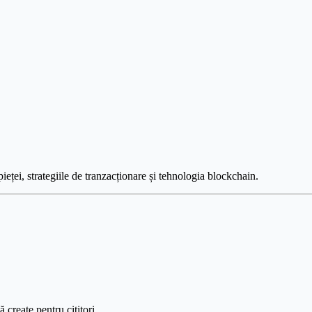
pieței, strategiile de tranzacționare și tehnologia blockchain.
create pentru cititori.