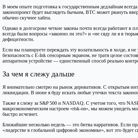
В моем опыте подготовка к государственным дедлайнам всегда 
законопроект будет выглядеть бычьим, BTC может рвануть ввер
обычно скучнее хайпа.
Однако в долгосроке четкие законы почти всегда работают в п
всегда были вопросы «законно ли это?» и «не сяду ли я в тюрьм
дефицитности.
Если вы планируете переждать эту волатильность в холде, я не
безопасность с E-Ink сенсорным экраном, не тратя целое сост
аппаратном устройстве — единственный способ реально контро
За чем я слежу дальше
Я внимательно смотрю на рынок деривативов. С открытым инт
ликвидации. В июне я буду искать любые утечки текста законо
Также я слежу за S&P 500 и NASDAQ. С учетом того, что NAS
макроэкономическим настроем «risk-on», мы можем увидеть мо
быстро исчезнет.
Ближайшие несколько недель — это битва нарративов. Если пра
«лидерстве в глобальной цифровой экономике», вот это будет с