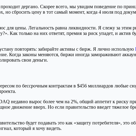
проходит дергано. Скорее всего, мы увидим поведение по принц
х, но сбросить цену в тот самый момент, когда 4 июля под доку
люс для цены. Легальность равна ликвидности. Я слежу за этим 
у?». Как только на них ответят, премия за риск упадет, и актив б
 устану повторять: забирайте активы с бирж. Я лично использую
ояние. Когда законы меняются, биржи иногда замораживают акка
лировать свои деньги.
ересом по бессрочным контрактам в $456 миллиардов любые сю
проекта.
DAQ недавно вырос более чем на 2%, общий аппетит к риску п
щное движение вверх. Но если правительство введет тяжелое бр
вительство будет подавать это как «защиту потребителя», это 
игнал, который я хочу видеть.