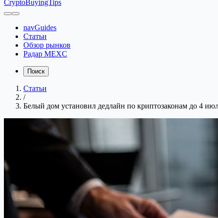
CryptoBuyingTips
navGuides
Статьи
Обзор рынков
Радар MEXC
Поиск
Статьи
/
Белый дом установил дедлайн по криптозаконам до 4 июля