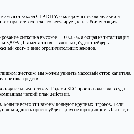
чается от закона CLARITY, о котором я писала недавно и
х правил: кто и за что регулирует, как работает защита
нирование биткоина высокое — 60,35%, а общая капитализация
а 3,87%. Для меня это выглядит так, будто трейдеры
асный свет» в виде ограничительных законов.
 слишком жестким, мы можем увидеть массовый отток капитала.
у притока средств.
конодательным толчком. Годами SEC просто подавала в суд на
 компаниям четкий план действий.
ла. Больше всего эти законы волнуют крупных игроков. Если
 ликвидность просто уйдет в другие юрисдикции. Для нас, в