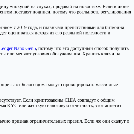
ипу «покупай на слухах, продавай на новостях». Если в июне
ментом поставят подписи, потому что реальность регулирования
рынком с 2019 года, и главными препятствиями для биткоина
удет оцениваться исходя из его реальной полезности и
Ledger Nano Gen5
, потому что это доступный способ получить
унты или меняют условия обслуживания. Хранить ключи на
рпризы от Белого дома могут спровоцировать массивные
рисутствует. Если криптозаконы США совпадут с общим
емя KYC или жесткую налоговую отчетность, этот аппетит
обычно признак ограничительных правил. Если же они скажут о