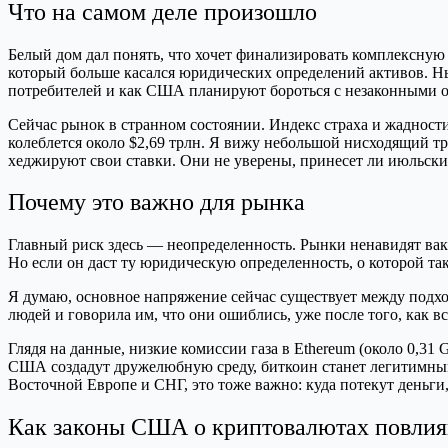
Что на самом деле произошло
Белый дом дал понять, что хочет финализировать комплексную 
который больше касался юридических определений активов. Нын
потребителей и как США планируют бороться с незаконными о
Сейчас рынок в странном состоянии. Индекс страха и жадности
колеблется около $2,69 трлн. Я вижу небольшой нисходящий тр
хеджируют свои ставки. Они не уверены, принесет ли июльски
Почему это важно для рынка
Главный риск здесь — неопределенность. Рынки ненавидят ваку
Но если он даст ту юридическую определенность, о которой т
Я думаю, основное напряжение сейчас существует между подхо
людей и говорила им, что они ошиблись, уже после того, как 
Глядя на данные, низкие комиссии газа в Ethereum (около 0,31
США создадут дружелюбную среду, биткоин станет легитимным
Восточной Европе и СНГ, это тоже важно: куда потекут деньги,
Как законы США о криптовалютах повлияю