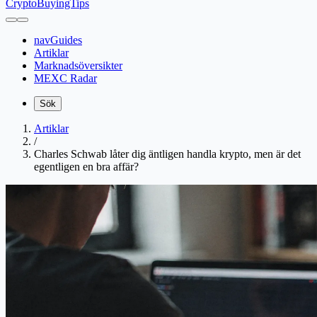
CryptoBuyingTips
navGuides
Artiklar
Marknadsöversikter
MEXC Radar
Sök
Artiklar
/
Charles Schwab låter dig äntligen handla krypto, men är det
egentligen en bra affär?