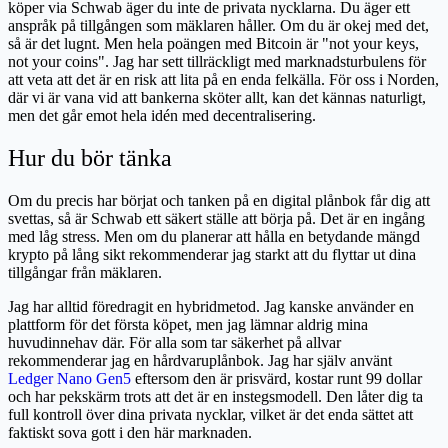
köper via Schwab äger du inte de privata nycklarna. Du äger ett
anspråk på tillgången som mäklaren håller. Om du är okej med det,
så är det lugnt. Men hela poängen med Bitcoin är "not your keys,
not your coins". Jag har sett tillräckligt med marknadsturbulens för
att veta att det är en risk att lita på en enda felkälla. För oss i Norden,
där vi är vana vid att bankerna sköter allt, kan det kännas naturligt,
men det går emot hela idén med decentralisering.
Hur du bör tänka
Om du precis har börjat och tanken på en digital plånbok får dig att
svettas, så är Schwab ett säkert ställe att börja på. Det är en ingång
med låg stress. Men om du planerar att hålla en betydande mängd
krypto på lång sikt rekommenderar jag starkt att du flyttar ut dina
tillgångar från mäklaren.
Jag har alltid föredragit en hybridmetod. Jag kanske använder en
plattform för det första köpet, men jag lämnar aldrig mina
huvudinnehav där. För alla som tar säkerhet på allvar
rekommenderar jag en hårdvaruplånbok. Jag har själv använt
Ledger Nano Gen5
eftersom den är prisvärd, kostar runt 99 dollar
och har pekskärm trots att det är en instegsmodell. Den låter dig ta
full kontroll över dina privata nycklar, vilket är det enda sättet att
faktiskt sova gott i den här marknaden.