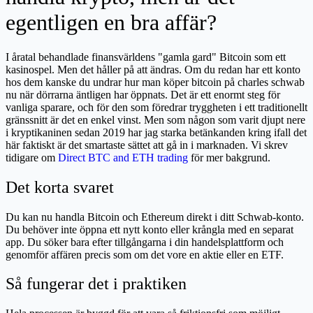
egentligen en bra affär?
I åratal behandlade finansvärldens "gamla gard" Bitcoin som ett
kasinospel. Men det håller på att ändras. Om du redan har ett konto
hos dem kanske du undrar hur man köper bitcoin på charles schwab
nu när dörrarna äntligen har öppnats. Det är ett enormt steg för
vanliga sparare, och för den som föredrar tryggheten i ett traditionellt
gränssnitt är det en enkel vinst. Men som någon som varit djupt nere
i kryptikaninen sedan 2019 har jag starka betänkanden kring ifall det
här faktiskt är det smartaste sättet att gå in i marknaden. Vi skrev
tidigare om
Direct BTC and ETH trading
för mer bakgrund.
Det korta svaret
Du kan nu handla Bitcoin och Ethereum direkt i ditt Schwab-konto.
Du behöver inte öppna ett nytt konto eller krångla med en separat
app. Du söker bara efter tillgångarna i din handelsplattform och
genomför affären precis som om det vore en aktie eller en ETF.
Så fungerar det i praktiken