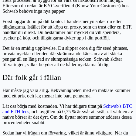
Hela processen är byggd för att vara så friktionsfri som möjligt.
Eftersom du redan är KYC-verifierad (Know Your Customer) hos
Schwab behövs inga nya papper.
Först loggar du in på ditt konto. I handelsmenyn söker du efter
tillgångarna. Istället för att köpa en proxy, som en trust eller en ETF,
handlar du direkt. Du bestämmer hur mycket du vill spendera,
trycker på köp, och tillgångarna dyker upp i din portfölj.
Det är en smidig upplevelse. Du slipper oroa dig för seed phrases,
privata nycklar eller den där skrämmande känslan av att skicka
pengar till en lång rad av slumpmässiga tecken. Schwab sköter
förvaringen, vilket betyder att de håller nycklarna åt dig.
Där folk går i fällan
Här måste jag vara ärlig. Bekvämligheten med en mäklare kommer
med ett pris, och jag menar inte bara pengarna.
Låt oss börja med kostnaden. Vi har tidigare tittat på
Schwab's BTC
and ETH fees
, och avgiften på 0,75 % är svår att svälja. I världen av
native börser är det dyrt. Om du flyttar större summor adderas dessa
procentenheter snabbt.
Sedan har vi frågan om förvaring, vilket är ännu viktigare. När du