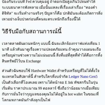
ป้องกันระบบที่ Fed ควบคุมอยู่ ถ้าดอกเบี้ยสูงเกินไปจนทำให้
ระบบธนาคารพังทลาย เมื่อนั้นแหละที่เรื่องเล่าเรื่อง "ทองคำ
ดิจิทัล" จะเริ่มทำงานจริงๆ ปัญหาก็คือ ปกติมันจะต้องเกิดการดิ่ง
เหวอย่างเจ็บปวดก่อนที่คนจะตระหนักถึงเรื่องนี้ได้
วิธีรับมือกับสถานการณ์นี้
เวลาตลาดผันผวนหนักๆ แบบนี้ ฉันจะเลิกจ้องกราฟแท่งเทียน 1
นาที แล้วหันมาดูเรื่องความปลอดภัยแทน ถ้าคุณวางแผนจะถือ
เหรียญผ่านช่วงความไม่แน่นอนนี้ สิ่งที่แย่ที่สุดที่ทำได้คือการทิ้ง
สินทรัพย์ไว้บน Exchange
ส่วนตัวฉันชอบใช้ Hardware Wallet สำหรับเหรียญที่ไม่ได้ตั้งใจ
จะเทรดในสัปดาห์นี้ สำหรับใครที่งบจำกัด
Ledger Nano Gen5
เป็นตัวเลือกที่โอเคเลย เพราะได้หน้าจอ E Ink ทัชสกรีนในรุ่น
เริ่มต้น ราคาประมาณ 99 ดอลลาร์ ซึ่งถือว่าน้อยมากเมื่อเทียบ
กับการมั่นใจว่ากุญแจของคุณไม่ได้อยู่ใน hot wallet ในขณะที่
โลกมหภาคมันกำลังลุกเป็นไฟ