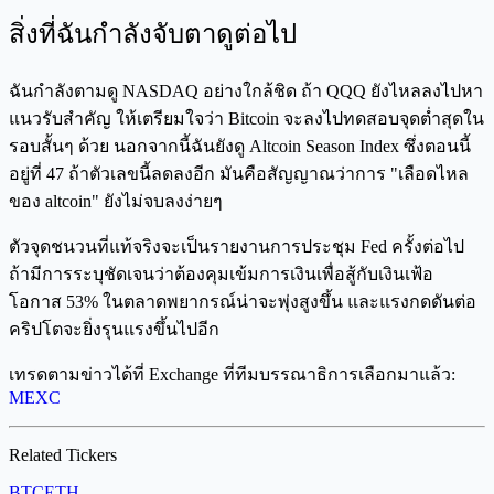
สิ่งที่ฉันกำลังจับตาดูต่อไป
ฉันกำลังตามดู NASDAQ อย่างใกล้ชิด ถ้า QQQ ยังไหลลงไปหา
แนวรับสำคัญ ให้เตรียมใจว่า Bitcoin จะลงไปทดสอบจุดต่ำสุดใน
รอบสั้นๆ ด้วย นอกจากนี้ฉันยังดู Altcoin Season Index ซึ่งตอนนี้
อยู่ที่ 47 ถ้าตัวเลขนี้ลดลงอีก มันคือสัญญาณว่าการ "เลือดไหล
ของ altcoin" ยังไม่จบลงง่ายๆ
ตัวจุดชนวนที่แท้จริงจะเป็นรายงานการประชุม Fed ครั้งต่อไป
ถ้ามีการระบุชัดเจนว่าต้องคุมเข้มการเงินเพื่อสู้กับเงินเฟ้อ
โอกาส 53% ในตลาดพยากรณ์น่าจะพุ่งสูงขึ้น และแรงกดดันต่อ
คริปโตจะยิ่งรุนแรงขึ้นไปอีก
เทรดตามข่าวได้ที่ Exchange ที่ทีมบรรณาธิการเลือกมาแล้ว:
MEXC
Related Tickers
BTC
ETH