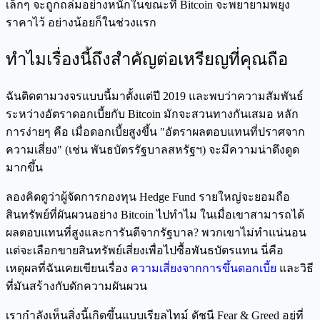
เล็กๆ จะถูกถล่มอย่างหนักในขณะที่ Bitcoin จะพยายามพยุง
ราคาไว้ อย่างน้อยก็ในช่วงแรก
ทำไมเรื่องนี้ถึงสำคัญต่อเหรียญที่คุณถือ
ฉันติดตามวงจรแบบนี้มาตั้งแต่ปี 2019 และพบว่าความสัมพันธ์
ระหว่างอัตราดอกเบี้ยกับ Bitcoin มักจะสวนทางกันเสมอ หลัก
การง่ายๆ คือ เมื่อดอกเบี้ยสูงขึ้น "อัตราผลตอบแทนที่ปราศจาก
ความเสี่ยง" (เช่น พันธบัตรรัฐบาลสหรัฐฯ) จะมีความน่าดึงดูด
มากขึ้น
ลองคิดดูว่าผู้จัดการกองทุน Hedge Fund รายใหญ่จะยอมถือ
สินทรัพย์ที่ผันผวนอย่าง Bitcoin ไปทำไม ในเมื่อเขาสามารถได้
ผลตอบแทนที่สูงและการันตีจากรัฐบาล? พวกเขาไม่ทำแน่นอน
แต่จะเลือกขายสินทรัพย์เสี่ยงเพื่อไปซื้อพันธบัตรแทน นี่คือ
เหตุผลที่ฉันเคยเขียนเรื่อง
ความเสี่ยงจากการขึ้นดอกเบี้ย
และวิธี
ที่มันสร้างกับดักความผันผวน
เรากำลังเห็นสิ่งนี้เกิดขึ้นแบบเรียลไทม์ ดัชนี Fear & Greed อยู่ที่