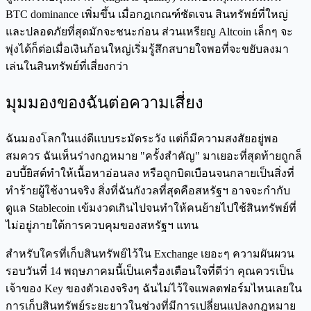
BTC dominance เพิ่มขึ้น เมื่อกฎเกณฑ์ชัดเจน สินทรัพย์ที่ใหญ่
และปลอดภัยที่สุดมักจะชนะก่อน ส่วนเหรียญ Altcoin เล็กๆ จะ
พุ่งได้ก็ต่อเมื่อเงินก้อนใหญ่เริ่มรู้สึกสบายใจพอที่จะขยับลงมา
เล่นในสินทรัพย์ที่เสี่ยงกว่า
มุมมองของฉันต่อความเสี่ยง
ฉันมองโลกในแง่ดีแบบระมัดระวัง แต่ก็มีความสงสัยอยู่พอ
สมควร ฉันเห็นร่างกฎหมาย "ครั้งสำคัญ" มาเยอะที่สุดท้ายถูกล็
อบบี้ยิสต์ทำให้เนื้อหาอ่อนลง หรือถูกบิดเบือนจนกลายเป็นสิ่งที่
ทำร้ายผู้ใช้งานจริง สิ่งที่ฉันกังวลที่สุดคือสหรัฐฯ อาจจะกำกับ
ดูแล Stablecoin เข้มงวดเกินไปจนทำให้คนย้ายไปใช้สินทรัพย์ที่
ไม่อยู่ภายใต้การควบคุมของสหรัฐฯ แทน
สำหรับใครที่เก็บสินทรัพย์ไว้ใน Exchange เยอะๆ ความผันผวน
รอบวันที่ 14 พฤษภาคมนี้เป็นเครื่องเตือนใจที่ดีว่า คุณควรเป็น
เจ้าของ Key ของตัวเองจริงๆ ฉันไม่ไว้ใจแพลตฟอร์มไหนเลยใน
การเก็บสินทรัพย์ระยะยาวในช่วงที่มีการเปลี่ยนแปลงกฎหมาย