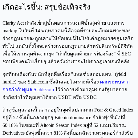
เกิดอะไรขึ้น: สรุปข้อเท็จจริง
Clarity Act กำลังเข้าสู่ขั้นตอนการลงมติขั้นสุดท้าย และการ
markup ในวันที่ 14 พฤษภาคมนี้คือจุดที่รายละเอียดเฉพาะของ
ร่างกฎหมายจะถูกเคาะให้ชัดเจน นี่ไม่ใช่แค่กฎหมายคลุมเครือ
ทั่วไป แต่มันตั้งใจจะสร้างกรอบกฎหมายสำหรับสินทรัพย์ดิจิทัล
เพื่อให้เราหลุดพ้นจากยุค "กำกับดูแลด้วยการฟ้องร้อง" ที่ SEC
ชอบฟ้องคนไปเรื่อยๆ แล้วหวังว่าเราจะไปเดากฎเอาเองทีหลัง
จุดที่ถกเถียงกันหนักที่สุดคือเรื่อง "เกณฑ์ผลตอบแทน" (yield
hurdle) ของ Stablecoin ซึ่งฉันเคยวิเคราะห์เรื่อง
ผลกระทบจาก
การกำกับดูแล Stablecoin
ไว้ว่าการเข้ามาคุมของรัฐบาลอาจ
จำกัดกำไรที่คุณหาได้จาก USDT หรือ USDC
ถ้าดูข้อมูลตอนนี้ ตลาดอยู่ในจุดที่แปลกมาก Fear & Greed Index
อยู่ที่ 52 ซึ่งเป็นกลางสุดๆ Bitcoin dominance กำลังพุ่งขึ้นไปที่
60.18% ในขณะที่ Altcoin Season Index อยู่ที่ 52 แถมปริมาณ
Derivatives ยังพุ่งขึ้นกว่า 81% สิ่งนี้บอกฉันว่าเทรดเดอร์กำลังรีบ