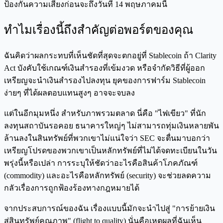
ป้องกันความเสี่ยงก่อนจะถึงวันที่ 14 พฤษภาคมนี้
ทำไมเรื่องนี้ถึงสำคัญต่อพอร์ตของคุณ
ฉันคิดว่าผลกระทบที่เห็นชัดที่สุดจะตกอยู่ที่ Stablecoin ถ้า Clarity
Act บังคับใช้เกณฑ์เงินสำรองที่เข้มงวด หรือจำกัดวิธีที่ผู้ออก
เหรียญจะนำเงินสำรองไปลงทุน ยุคของการฟาร์ม Stablecoin
ง่ายๆ ที่ได้ผลตอบแทนสูงๆ อาจจะจบลง
แต่ในอีกมุมหนึ่ง สำหรับภาพรวมตลาด นี่คือ "ไฟเขียว" ที่นัก
ลงทุนสถาบันรอคอย ธนาคารใหญ่ๆ ไม่สามารถทุ่มเงินหลายพัน
ล้านลงในสินทรัพย์ที่พวกเขาไม่แน่ใจว่า SEC จะตื่นมาบอกว่า
เหรียญโปรดของพวกเขาเป็นหลักทรัพย์ที่ไม่ได้จดทะเบียนในวัน
พรุ่งนี้หรือเปล่า การระบุให้ชัดว่าอะไรคือสินค้าโภคภัณฑ์
(commodity) และอะไรคือหลักทรัพย์ (security) จะช่วยลดความ
กลัวเรื่องการถูกฟ้องร้องทางกฎหมายได้
จากประสบการณ์ของฉัน เรื่องแบบนี้มักจะนำไปสู่ "การย้ายเงิน
สู่สินทรัพย์คุณภาพ" (flight to quality) นั่นคือเหตุผลที่ฉันเห็น