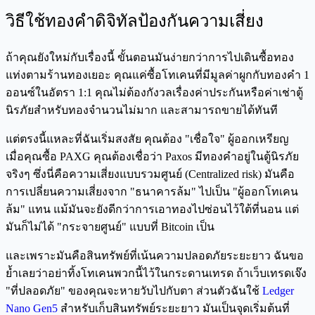
วิธีใช้ทองคำดิจิทัลป้องกันความเสี่ยง
ถ้าคุณยังใหม่กับเรื่องนี้ ขั้นตอนมันง่ายกว่าการไปเดินซื้อทอง
แท่งตามร้านทองเยอะ คุณแค่ซื้อโทเคนที่มีมูลค่าผูกกับทองคำ 1
ออนซ์ในอัตรา 1:1 คุณไม่ต้องกังวลเรื่องค่าประกันหรือค่าเช่าตู้
นิรภัยสำหรับทองจำนวนไม่มาก และสามารถขายได้ทันที
แต่ตรงนี้แหละที่ฉันเริ่มสงสัย คุณต้อง "เชื่อใจ" ผู้ออกเหรียญ
เมื่อคุณซื้อ PAXG คุณต้องเชื่อว่า Paxos มีทองคำอยู่ในตู้นิรภัย
จริงๆ ซึ่งนี่คือความเสี่ยงแบบรวมศูนย์ (Centralized risk) มันคือ
การเปลี่ยนความเสี่ยงจาก "ธนาคารล้ม" ไปเป็น "ผู้ออกโทเคน
ล้ม" แทน แม้มันจะยังดีกว่าการเอาทองไปซ่อนไว้ใต้ที่นอน แต่
มันก็ไม่ได้ "กระจายศูนย์" แบบที่ Bitcoin เป็น
และเพราะมันคือสินทรัพย์ที่เน้นความปลอดภัยระยะยาว ฉันขอ
ย้ำเลยว่าอย่าทิ้งโทเคนพวกนี้ไว้ในกระดานเทรด ถ้าเว็บเทรดเจ๊ง
"ที่ปลอดภัย" ของคุณจะหายวับไปกับตา ส่วนตัวฉันใช้
Ledger
Nano Gen5
สำหรับเก็บสินทรัพย์ระยะยาว มันเป็นจุดเริ่มต้นที่