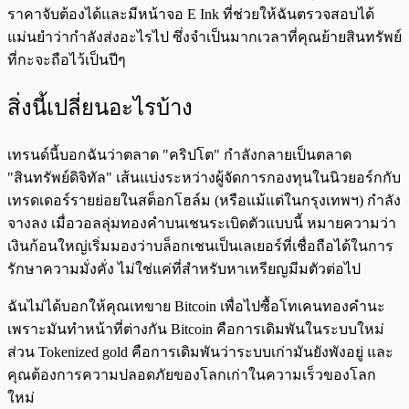
ราคาจับต้องได้และมีหน้าจอ E Ink ที่ช่วยให้ฉันตรวจสอบได้
แม่นยำว่ากำลังส่งอะไรไป ซึ่งจำเป็นมากเวลาที่คุณย้ายสินทรัพย์
ที่กะจะถือไว้เป็นปีๆ
สิ่งนี้เปลี่ยนอะไรบ้าง
เทรนด์นี้บอกฉันว่าตลาด "คริปโต" กำลังกลายเป็นตลาด
"สินทรัพย์ดิจิทัล" เส้นแบ่งระหว่างผู้จัดการกองทุนในนิวยอร์กกับ
เทรดเดอร์รายย่อยในสต็อกโฮล์ม (หรือแม้แต่ในกรุงเทพฯ) กำลัง
จางลง เมื่อวอลลุ่มทองคำบนเชนระเบิดตัวแบบนี้ หมายความว่า
เงินก้อนใหญ่เริ่มมองว่าบล็อกเชนเป็นเลเยอร์ที่เชื่อถือได้ในการ
รักษาความมั่งคั่ง ไม่ใช่แค่ที่สำหรับหาเหรียญมีมตัวต่อไป
ฉันไม่ได้บอกให้คุณเทขาย Bitcoin เพื่อไปซื้อโทเคนทองคำนะ
เพราะมันทำหน้าที่ต่างกัน Bitcoin คือการเดิมพันในระบบใหม่
ส่วน Tokenized gold คือการเดิมพันว่าระบบเก่ามันยังพังอยู่ และ
คุณต้องการความปลอดภัยของโลกเก่าในความเร็วของโลก
ใหม่