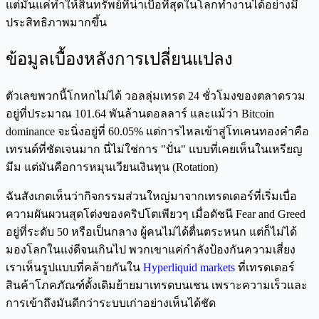
แต่มันแค่ทำให้สินทรัพย์ที่น่าเบื่อที่สุดในโลกทำงานได้อย่างมี
ประสิทธิภาพมากขึ้น
ข้อมูลเบื้องหลังการเปลี่ยนแปลง
ตัวเลขพวกนี้โกหกไม่ได้ วอลลุ่มเทรด 24 ชั่วโมงของตลาดรวม
อยู่ที่ประมาณ 101.64 พันล้านดอลลาร์ และแม้ว่า Bitcoin
dominance จะนิ่งอยู่ที่ 60.05% แต่การไหลเข้าสู่โทเคนทองคำคือ
เทรนด์ที่ชัดเจนมาก นี่ไม่ใช่การ "ปั่น" แบบที่เคยเห็นในเหรียญ
มีม แต่มันคือการหมุนเวียนเงินทุน (Rotation)
ฉันสังเกตเห็นว่ากิจกรรมส่วนใหญ่มาจากเทรดเดอร์ที่เริ่มเบื่อ
ความผันผวนสุดโต่งของคริปโตเพียวๆ เมื่อดัชนี Fear and Greed
อยู่ที่ระดับ 50 หรือเป็นกลาง ผู้คนไม่ได้ตื่นตระหนก แต่ก็ไม่ได้
มองโลกในแง่ดีจนเกินไป พวกเขาแค่กำลังป้องกันความเสี่ยง
เราเห็นรูปแบบที่คล้ายกันใน
Hyperliquid markets
ที่เทรดเดอร์
สินค้าโภคภัณฑ์ดั้งเดิมย้ายมาเทรดบนเชน เพราะความเร็วและ
การเข้าถึงมันดีกว่าระบบเก่าอย่างเห็นได้ชัด