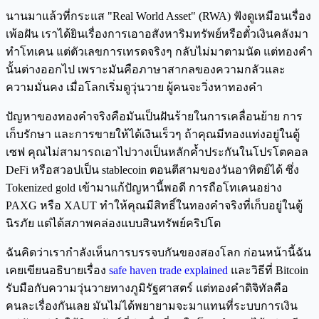
นานมาแล้วที่กระแส "Real World Asset" (RWA) ฟังดูเหมือนเรื่อง
เพ้อฝัน เราได้ยินเรื่องการเอาอสังหาริมทรัพย์หรือตั๋วเงินคลังมา
ทำโทเคน แต่ตัวเลขการเทรดจริงๆ กลับไม่มาตามนัด แต่ทองคำ
นั้นต่างออกไป เพราะมันคือภาษาสากลของความกลัวและ
ความมั่นคง เมื่อโลกเริ่มดูวุ่นวาย ผู้คนจะวิ่งหาทองคำ
ปัญหาของทองคำจริงคือมันเป็นฝันร้ายในการเคลื่อนย้าย การ
เก็บรักษา และการขายให้ได้เงินเร็วๆ ถ้าคุณมีทองแท่งอยู่ในตู้
เซฟ คุณไม่สามารถเอาไปวางเป็นหลักค้ำประกันในโปรโตคอล
DeFi หรือสวอปเป็น stablecoin ตอนตีสามของวันอาทิตย์ได้ ซึ่ง
Tokenized gold เข้ามาแก้ปัญหานี้พอดี การถือโทเคนอย่าง
PAXG หรือ XAUT ทำให้คุณมีสิทธิ์ในทองคำจริงที่เก็บอยู่ในตู้
นิรภัย แต่ได้สภาพคล่องแบบสินทรัพย์คริปโต
ฉันคิดว่าเรากำลังเห็นการบรรจบกันของสองโลก ก่อนหน้านี้ฉัน
เคยเขียนอธิบายเรื่อง
safe haven trade explained
และวิธีที่ Bitcoin
รับมือกับความวุ่นวายทางภูมิรัฐศาสตร์ แต่ทองคำดิจิทัลคือ
คนละเรื่องกันเลย มันไม่ได้พยายามจะมาแทนที่ระบบการเงิน