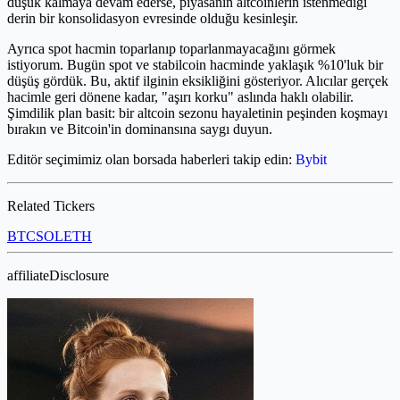
düşük kalmaya devam ederse, piyasanın altcoinlerin istenmediği
derin bir konsolidasyon evresinde olduğu kesinleşir.
Ayrıca spot hacmin toparlanıp toparlanmayacağını görmek
istiyorum. Bugün spot ve stabilcoin hacminde yaklaşık %10'luk bir
düşüş gördük. Bu, aktif ilginin eksikliğini gösteriyor. Alıcılar gerçek
hacimle geri dönene kadar, "aşırı korku" aslında haklı olabilir.
Şimdilik plan basit: bir altcoin sezonu hayaletinin peşinden koşmayı
bırakın ve Bitcoin'in dominansına saygı duyun.
Editör seçimimiz olan borsada haberleri takip edin:
Bybit
Related Tickers
BTC
SOL
ETH
affiliateDisclosure