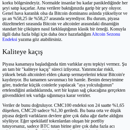
korku bölgesindeyiz. Normalde insanlar bu kadar paniklediğinde her
şeyi satıp kaçarlar. Ama verilere baktığınızda garip bir şey oluyor.
Genel hava karanlık olsa da Bitcoin dominansı aslında yükseliyor ve
şu an %58,25 ile %58,27 arasında seyrediyor. Bu durum, piyasa
düzeltmeleri sırasında Bitcoin ve altcoinler arasındaki dinamiğin
standart bir çöküşten nasıl farklılaştığının klasik bir örneği. Konuyla
ilgili daha fazla bilgi için daha önce hazırladığım
Altcoin Sezonu
Endeksi
yazıma göz atabilirsiniz.
Kaliteye kaçış
Piyasa kanamaya başladığında tüm varlıklar aynı tepkiyi vermez. Şu
an tam bir "kaliteye kaçış" süreci izliyoruz. Yatırımcılar riskli,
yüksek betalı altcoinleri elden çıkarıp sermayelerini tekrar Bitcoin'e
kaydırıyor. Bu tamamen savunmacı bir hamle. Benim deneyimime
göre, traderlar küçük coinlerle yapılacak "aya yolculuğunun"
ertelendiğini anladıklarında, sert bir kıştan sağ çıkacağına gerçekten
güvendikleri tek varlığa sığınmaya karar verirler.
Veriler de bunu doğruluyor. CMC100 endeksi son 24 saatte %1,65
düşerken, CMC20 sadece %1,30 geriledi. Bu bana orta ve düşük
piyasa değerli varlıkların devlere göre çok daha ağır darbe aldığını
söylüyor. Eğer spekülatif tokenlardan oluşan bir portföy
tutuyorsanız, sadece BTC tutan birine göre çok daha fazla acı