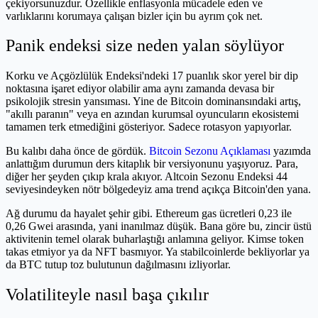
çekiyorsunuzdur. Özellikle enflasyonla mücadele eden ve
varlıklarını korumaya çalışan bizler için bu ayrım çok net.
Panik endeksi size neden yalan söylüyor
Korku ve Açgözlülük Endeksi'ndeki 17 puanlık skor yerel bir dip
noktasına işaret ediyor olabilir ama aynı zamanda devasa bir
psikolojik stresin yansıması. Yine de Bitcoin dominansındaki artış,
"akıllı paranın" veya en azından kurumsal oyuncuların ekosistemi
tamamen terk etmediğini gösteriyor. Sadece rotasyon yapıyorlar.
Bu kalıbı daha önce de gördük.
Bitcoin Sezonu Açıklaması
yazımda
anlattığım durumun ders kitaplık bir versiyonunu yaşıyoruz. Para,
diğer her şeyden çıkıp krala akıyor. Altcoin Sezonu Endeksi 44
seviyesindeyken nötr bölgedeyiz ama trend açıkça Bitcoin'den yana.
Ağ durumu da hayalet şehir gibi. Ethereum gas ücretleri 0,23 ile
0,26 Gwei arasında, yani inanılmaz düşük. Bana göre bu, zincir üstü
aktivitenin temel olarak buharlaştığı anlamına geliyor. Kimse token
takas etmiyor ya da NFT basmıyor. Ya stabilcoinlerde bekliyorlar ya
da BTC tutup toz bulutunun dağılmasını izliyorlar.
Volatiliteyle nasıl başa çıkılır