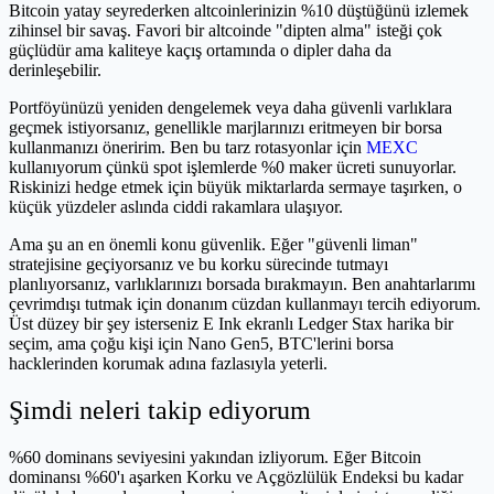
Bitcoin yatay seyrederken altcoinlerinizin %10 düştüğünü izlemek
zihinsel bir savaş. Favori bir altcoinde "dipten alma" isteği çok
güçlüdür ama kaliteye kaçış ortamında o dipler daha da
derinleşebilir.
Portföyünüzü yeniden dengelemek veya daha güvenli varlıklara
geçmek istiyorsanız, genellikle marjlarınızı eritmeyen bir borsa
kullanmanızı öneririm. Ben bu tarz rotasyonlar için
MEXC
kullanıyorum çünkü spot işlemlerde %0 maker ücreti sunuyorlar.
Riskinizi hedge etmek için büyük miktarlarda sermaye taşırken, o
küçük yüzdeler aslında ciddi rakamlara ulaşıyor.
Ama şu an en önemli konu güvenlik. Eğer "güvenli liman"
stratejisine geçiyorsanız ve bu korku sürecinde tutmayı
planlıyorsanız, varlıklarınızı borsada bırakmayın. Ben anahtarlarımı
çevrimdışı tutmak için donanım cüzdan kullanmayı tercih ediyorum.
Üst düzey bir şey isterseniz E Ink ekranlı Ledger Stax harika bir
seçim, ama çoğu kişi için Nano Gen5, BTC'lerini borsa
hacklerinden korumak adına fazlasıyla yeterli.
Şimdi neleri takip ediyorum
%60 dominans seviyesini yakından izliyorum. Eğer Bitcoin
dominansı %60'ı aşarken Korku ve Açgözlülük Endeksi bu kadar