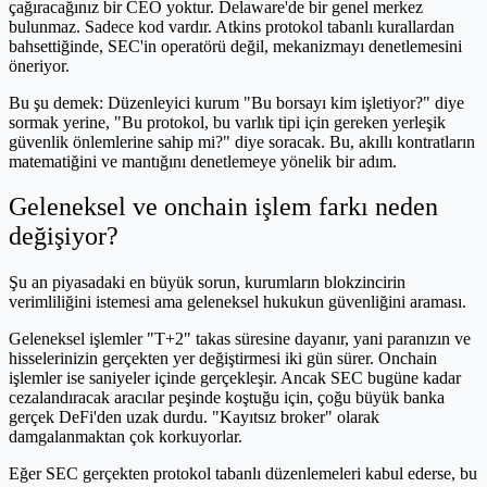
çağıracağınız bir CEO yoktur. Delaware'de bir genel merkez
bulunmaz. Sadece kod vardır. Atkins protokol tabanlı kurallardan
bahsettiğinde, SEC'in operatörü değil, mekanizmayı denetlemesini
öneriyor.
Bu şu demek: Düzenleyici kurum "Bu borsayı kim işletiyor?" diye
sormak yerine, "Bu protokol, bu varlık tipi için gereken yerleşik
güvenlik önlemlerine sahip mi?" diye soracak. Bu, akıllı kontratların
matematiğini ve mantığını denetlemeye yönelik bir adım.
Geleneksel ve onchain işlem farkı neden
değişiyor?
Şu an piyasadaki en büyük sorun, kurumların blokzincirin
verimliliğini istemesi ama geleneksel hukukun güvenliğini araması.
Geleneksel işlemler "T+2" takas süresine dayanır, yani paranızın ve
hisselerinizin gerçekten yer değiştirmesi iki gün sürer. Onchain
işlemler ise saniyeler içinde gerçekleşir. Ancak SEC bugüne kadar
cezalandıracak aracılar peşinde koştuğu için, çoğu büyük banka
gerçek DeFi'den uzak durdu. "Kayıtsız broker" olarak
damgalanmaktan çok korkuyorlar.
Eğer SEC gerçekten protokol tabanlı düzenlemeleri kabul ederse, bu