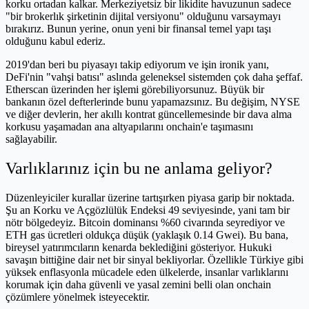
korku ortadan kalkar. Merkeziyetsiz bir likidite havuzunun sadece
"bir brokerlık şirketinin dijital versiyonu" olduğunu varsaymayı
bırakırız. Bunun yerine, onun yeni bir finansal temel yapı taşı
olduğunu kabul ederiz.
2019'dan beri bu piyasayı takip ediyorum ve işin ironik yanı,
DeFi'nin "vahşi batısı" aslında geleneksel sistemden çok daha şeffaf.
Etherscan üzerinden her işlemi görebiliyorsunuz. Büyük bir
bankanın özel defterlerinde bunu yapamazsınız. Bu değişim, NYSE
ve diğer devlerin, her akıllı kontrat güncellemesinde bir dava alma
korkusu yaşamadan ana altyapılarını onchain'e taşımasını
sağlayabilir.
Varlıklarınız için bu ne anlama geliyor?
Düzenleyiciler kurallar üzerine tartışırken piyasa garip bir noktada.
Şu an Korku ve Açgözlülük Endeksi 49 seviyesinde, yani tam bir
nötr bölgedeyiz. Bitcoin dominansı %60 civarında seyrediyor ve
ETH gas ücretleri oldukça düşük (yaklaşık 0.14 Gwei). Bu bana,
bireysel yatırımcıların kenarda beklediğini gösteriyor. Hukuki
savaşın bittiğine dair net bir sinyal bekliyorlar. Özellikle Türkiye gibi
yüksek enflasyonla mücadele eden ülkelerde, insanlar varlıklarını
korumak için daha güvenli ve yasal zemini belli olan onchain
çözümlere yönelmek isteyecektir.