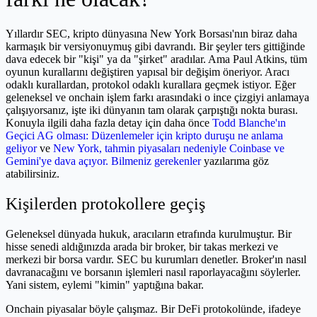
Yıllardır SEC, kripto dünyasına New York Borsası'nın biraz daha
karmaşık bir versiyonuymuş gibi davrandı. Bir şeyler ters gittiğinde
dava edecek bir "kişi" ya da "şirket" aradılar. Ama Paul Atkins, tüm
oyunun kurallarını değiştiren yapısal bir değişim öneriyor. Aracı
odaklı kurallardan, protokol odaklı kurallara geçmek istiyor. Eğer
geleneksel ve onchain işlem farkı arasındaki o ince çizgiyi anlamaya
çalışıyorsanız, işte iki dünyanın tam olarak çarpıştığı nokta burası.
Konuyla ilgili daha fazla detay için daha önce
Todd Blanche'ın
Geçici AG olması: Düzenlemeler için kripto duruşu ne anlama
geliyor
ve
New York, tahmin piyasaları nedeniyle Coinbase ve
Gemini'ye dava açıyor. Bilmeniz gerekenler
yazılarıma göz
atabilirsiniz.
Kişilerden protokollere geçiş
Geleneksel dünyada hukuk, aracıların etrafında kurulmuştur. Bir
hisse senedi aldığınızda arada bir broker, bir takas merkezi ve
merkezi bir borsa vardır. SEC bu kurumları denetler. Broker'ın nasıl
davranacağını ve borsanın işlemleri nasıl raporlayacağını söylerler.
Yani sistem, eylemi "kimin" yaptığına bakar.
Onchain piyasalar böyle çalışmaz. Bir DeFi protokolünde, ifadeye