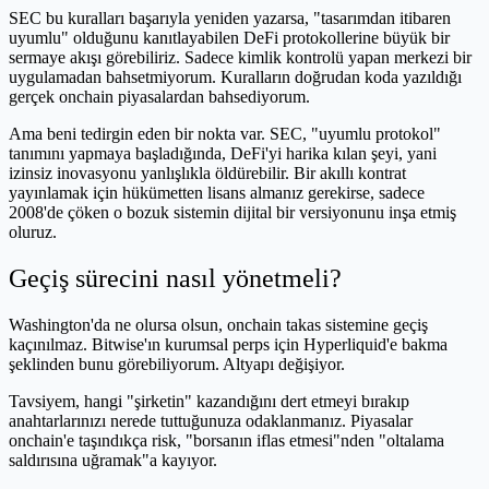
SEC bu kuralları başarıyla yeniden yazarsa, "tasarımdan itibaren
uyumlu" olduğunu kanıtlayabilen DeFi protokollerine büyük bir
sermaye akışı görebiliriz. Sadece kimlik kontrolü yapan merkezi bir
uygulamadan bahsetmiyorum. Kuralların doğrudan koda yazıldığı
gerçek onchain piyasalardan bahsediyorum.
Ama beni tedirgin eden bir nokta var. SEC, "uyumlu protokol"
tanımını yapmaya başladığında, DeFi'yi harika kılan şeyi, yani
izinsiz inovasyonu yanlışlıkla öldürebilir. Bir akıllı kontrat
yayınlamak için hükümetten lisans almanız gerekirse, sadece
2008'de çöken o bozuk sistemin dijital bir versiyonunu inşa etmiş
oluruz.
Geçiş sürecini nasıl yönetmeli?
Washington'da ne olursa olsun, onchain takas sistemine geçiş
kaçınılmaz. Bitwise'ın kurumsal perps için Hyperliquid'e bakma
şeklinden bunu görebiliyorum. Altyapı değişiyor.
Tavsiyem, hangi "şirketin" kazandığını dert etmeyi bırakıp
anahtarlarınızı nerede tuttuğunuza odaklanmanız. Piyasalar
onchain'e taşındıkça risk, "borsanın iflas etmesi"nden "oltalama
saldırısına uğramak"a kayıyor.