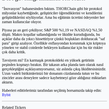
"İnovasyon" bahanesinden bıktım. THORChain gibi bir protokol
milyonlar kaybettiğinde, geliştiriciler öğrendiklerini ve kendilerini
geliştirdiklerini söylüyorlar. Ama bu eğitimin ücretini ödeyenler her
zaman kullanıcılar oluyor.
Piyasa şu an geri çekiliyor; S&P 500 %1,19 ve NASDAQ %1,50
düştü. Makro koşullar sallandığında ve likidite kuruduğunda, bu
açıklar daha da yıkıcı hissettiriyor çünkü boşlukları dolduracak "saf
para" girişi azalıyor. Özellikle enflasyondan korunmak için kriptoya
yönelen ve stabil coinlerde bekleyen kullanıcılar için bu tür riskler
çok daha kritik.
Tavsiyem mi? En karmaşık protokoldeki en yüksek getirinin
peşinden koşmayı bırakın. Bir takasın arka planda tam olarak nasıl
gerçekleştiğini açıklayamıyorsanız, siz aslında çıkış likiditesisinizdir.
Uzun vadeli birikimlerinizi bir donanım cüzdanında tutun ve bu
zincirler arası deneylere sadece kaybetmeyi göze aldığınız miktarları
aktarın.
Haberleri editörlerimiz tarafından seçilmiş borsamızda takip edin:
Bybit
Related Tickers