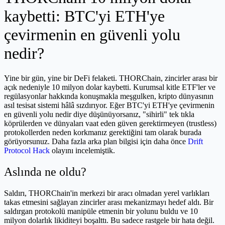
kaybetti: BTC'yi ETH'ye
çevirmenin en güvenli yolu
nedir?
Yine bir gün, yine bir DeFi felaketi. THORChain, zincirler arası bir
açık nedeniyle 10 milyon dolar kaybetti. Kurumsal kitle ETF'ler ve
regülasyonlar hakkında konuşmakla meşgulken, kripto dünyasının
asıl tesisat sistemi hâlâ sızdırıyor. Eğer BTC'yi ETH'ye çevirmenin
en güvenli yolu nedir diye düşünüyorsanız, "sihirli" tek tıkla
köprülerden ve dünyaları vaat eden güven gerektirmeyen (trustless)
protokollerden neden korkmanız gerektiğini tam olarak burada
görüyorsunuz. Daha fazla arka plan bilgisi için daha önce
Drift
Protocol Hack
olayını incelemiştik.
Aslında ne oldu?
Saldırı, THORChain'in merkezi bir aracı olmadan yerel varlıkları
takas etmesini sağlayan zincirler arası mekanizmayı hedef aldı. Bir
saldırgan protokolü manipüle etmenin bir yolunu buldu ve 10
milyon dolarlık likiditeyi boşalttı. Bu sadece rastgele bir hata değil.