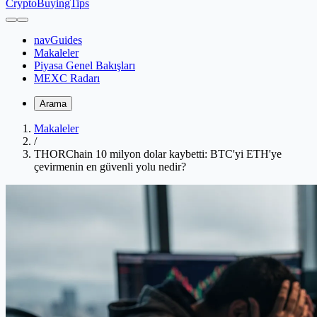
CryptoBuyingTips
navGuides
Makaleler
Piyasa Genel Bakışları
MEXC Radarı
Arama
Makaleler
/
THORChain 10 milyon dolar kaybetti: BTC'yi ETH'ye
çevirmenin en güvenli yolu nedir?