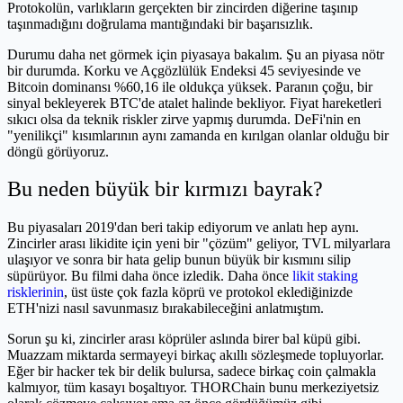
Protokolün, varlıkların gerçekten bir zincirden diğerine taşınıp
taşınmadığını doğrulama mantığındaki bir başarısızlık.
Durumu daha net görmek için piyasaya bakalım. Şu an piyasa nötr
bir durumda. Korku ve Açgözlülük Endeksi 45 seviyesinde ve
Bitcoin dominansı %60,16 ile oldukça yüksek. Paranın çoğu, bir
sinyal bekleyerek BTC'de atalet halinde bekliyor. Fiyat hareketleri
sıkıcı olsa da teknik riskler zirve yapmış durumda. DeFi'nin en
"yenilikçi" kısımlarının aynı zamanda en kırılgan olanlar olduğu bir
döngü görüyoruz.
Bu neden büyük bir kırmızı bayrak?
Bu piyasaları 2019'dan beri takip ediyorum ve anlatı hep aynı.
Zincirler arası likidite için yeni bir "çözüm" geliyor, TVL milyarlara
ulaşıyor ve sonra bir hata gelip bunun büyük bir kısmını silip
süpürüyor. Bu filmi daha önce izledik. Daha önce
likit staking
risklerinin
, üst üste çok fazla köprü ve protokol eklediğinizde
ETH'nizi nasıl savunmasız bırakabileceğini anlatmıştım.
Sorun şu ki, zincirler arası köprüler aslında birer bal küpü gibi.
Muazzam miktarda sermayeyi birkaç akıllı sözleşmede topluyorlar.
Eğer bir hacker tek bir delik bulursa, sadece birkaç coin çalmakla
kalmıyor, tüm kasayı boşaltıyor. THORChain bunu merkeziyetsiz