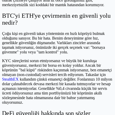
olarak çözmeye çalışıyor ama az önce gördüğümüz gibi,
merkeziyetsizlik sizi koddaki bir mantık hatasından korumuyor.
BTC'yi ETH'ye çevirmenin en güvenli yolu
nedir?
Çoğu kişi en güvenli takas yönteminin en hızlı köprüyü bulmak
olduğunu sanıyor. Bu bir hata. Benim deneyimime göre hız,
genellikle güvenliğin düşmanıdır. Varlıkları zincirler arasında
taşımak istiyorsanız, önünüzde iki gerçek seçenek var: "borsaya
güvenme" yolu veya "tam kontrol" yolu.
KYC süreçlerini sorun etmiyorsanız ve büyük bir kuruluşa
güveniyorsanız, merkezi bir borsa en kolay yoldur. Ancak bir
köprünün "bal küpü" riskinden kaçınmak istiyorsanız, ben emanetçi
olmayan (non-custodial) servisleri tercih ediyorum. Takaslar için
StealthEX
kullandım çünkü emanetçi değiller. Fonlarınızı 10 milyon
dolar çalınabilecek devasa merkezi bir kasada tutmuyorlar ve hesap
açmanızı istemiyorlar. Genellikle %0,4 civarında küçük bir servis
ücreti ödüyorsunuz ama tüm portföyünüzü bir köprünün akıllı
sözleşmesinde hata olmamasına dair bir bahse yatırmamış
oluyorsunuz.
DeFi güvenliği hakkında son sözler