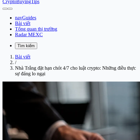
CryptoBuyingTips
navGuides
Bài viết
Tổng quan thị trường
Radar MEXC
Tìm kiếm
Bài viết
/
Nhà Trắng đặt hạn chót 4/7 cho luật crypto: Những điều thực
sự đáng lo ngại