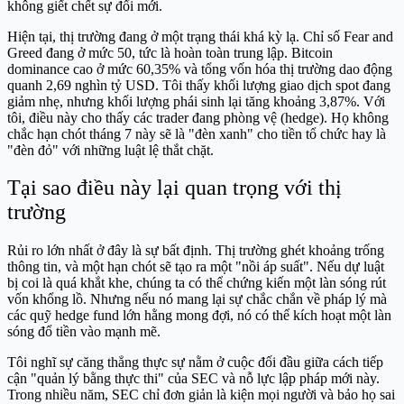
không giết chết sự đổi mới.
Hiện tại, thị trường đang ở một trạng thái khá kỳ lạ. Chỉ số Fear and
Greed đang ở mức 50, tức là hoàn toàn trung lập. Bitcoin
dominance cao ở mức 60,35% và tổng vốn hóa thị trường dao động
quanh 2,69 nghìn tỷ USD. Tôi thấy khối lượng giao dịch spot đang
giảm nhẹ, nhưng khối lượng phái sinh lại tăng khoảng 3,87%. Với
tôi, điều này cho thấy các trader đang phòng vệ (hedge). Họ không
chắc hạn chót tháng 7 này sẽ là "đèn xanh" cho tiền tổ chức hay là
"đèn đỏ" với những luật lệ thắt chặt.
Tại sao điều này lại quan trọng với thị
trường
Rủi ro lớn nhất ở đây là sự bất định. Thị trường ghét khoảng trống
thông tin, và một hạn chót sẽ tạo ra một "nồi áp suất". Nếu dự luật
bị coi là quá khắt khe, chúng ta có thể chứng kiến một làn sóng rút
vốn khổng lồ. Nhưng nếu nó mang lại sự chắc chắn về pháp lý mà
các quỹ hedge fund lớn hằng mong đợi, nó có thể kích hoạt một làn
sóng đổ tiền vào mạnh mẽ.
Tôi nghĩ sự căng thẳng thực sự nằm ở cuộc đối đầu giữa cách tiếp
cận "quản lý bằng thực thi" của SEC và nỗ lực lập pháp mới này.
Trong nhiều năm, SEC chỉ đơn giản là kiện mọi người và bảo họ sai