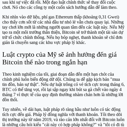
sau khi sự việc đã rồi. Một đạo luật chính thức sẽ thay đổi cuộc
chơi. Nó cho các công ty một cuốn sách hướng dẫn để làm theo.
Khi nhìn vào dữ liệu, phí gas Ethereum thấp (khoảng 0,31 Gwei)
cho thấy cơn sốt từ các nhà đầu tư nhỏ lẻ vẫn chưa quay lại. Những
tay chơi lớn mới là những người quan tâm đến các luật này. Nếu Mỹ
tạo ra một môi trường thân thiện, Bitcoin sẽ trở thành một tài sản dự
trữ tổ chức chính thống. Nếu họ bóp nghẹt, thanh khoản sẽ chỉ đơn
giản là chuyển sang các khu vực pháp lý khác.
Luật crypto của Mỹ sẽ ảnh hưởng đến giá
Bitcoin thế nào trong ngắn hạn
Theo kinh nghiệm của tôi, giai đoạn dẫn đến một hạn chót của
chính phủ luôn biến động dữ dội. Chúng ta dễ gặp kịch bản "mua
tin đồn, bán sự thật". Nếu dự luật trông có vẻ tích cực trong tháng 6,
BTC có thể tăng vọt, rồi lại sập ngay khi bút sa gà chết vào ngày 4
tháng 7 vì thực tế của quy định thường nhàm chán hơn là những lời
đồn thổi.
Tuy nhiên, về dài hạn, luật pháp rõ ràng hầu như luôn có tác động
tích cực đến giá. Pháp lý đồng nghĩa với thanh khoản. Tôi theo dõi
thị trường này từ năm 2019, và rào cản lớn nhất đối với Bitcoin luôn
là những câu hỏi kiểu "cái này có hợp pháp không?" và "tôi có đi tù