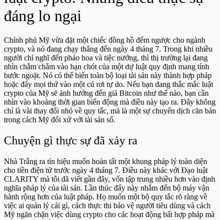
đáng lo ngại
Chính phủ Mỹ vừa đặt một chiếc đồng hồ đếm ngược cho ngành
crypto, và nó đang chạy thẳng đến ngày 4 tháng 7. Trong khi nhiều
người chỉ nghĩ đến pháo hoa và tiệc nướng, thì thị trường lại đang
nhìn chằm chằm vào hạn chót của một dự luật quy định mang tính
bước ngoặt. Nó có thể biến toàn bộ loại tài sản này thành hợp pháp
hoặc đẩy mọi thứ vào một cú rơi tự do. Nếu bạn đang thắc mắc luật
crypto của Mỹ sẽ ảnh hưởng đến giá Bitcoin như thế nào, bạn cần
nhìn vào khoảng thời gian biến động mà điều này tạo ra. Đây không
chỉ là vài thay đổi nhỏ về quy tắc, mà là một sự chuyển dịch căn bản
trong cách Mỹ đối xử với tài sản số.
Chuyện gì thực sự đã xảy ra
Nhà Trắng ra tín hiệu muốn hoàn tất một khung pháp lý toàn diện
cho tiền điện tử trước ngày 4 tháng 7. Điều này khác với Đạo luật
CLARITY mà tôi đã viết gần đây, vốn tập trung nhiều hơn vào định
nghĩa pháp lý của tài sản. Lần thúc đẩy này nhắm đến bộ máy vận
hành rộng hơn của luật pháp. Họ muốn một bộ quy tắc rõ ràng về
việc ai quản lý cái gì, cách thực thi bảo vệ người tiêu dùng và cách
Mỹ ngăn chặn việc dùng crypto cho các hoạt động bất hợp pháp mà