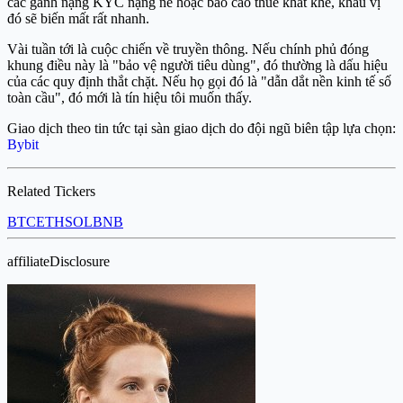
các gánh nặng KYC nặng nề hoặc báo cáo thuế khắt khe, khẩu vị
đó sẽ biến mất rất nhanh.
Vài tuần tới là cuộc chiến về truyền thông. Nếu chính phủ đóng
khung điều này là "bảo vệ người tiêu dùng", đó thường là dấu hiệu
của các quy định thắt chặt. Nếu họ gọi đó là "dẫn dắt nền kinh tế số
toàn cầu", đó mới là tín hiệu tôi muốn thấy.
Giao dịch theo tin tức tại sàn giao dịch do đội ngũ biên tập lựa chọn:
Bybit
Related Tickers
BTC
ETH
SOL
BNB
affiliateDisclosure