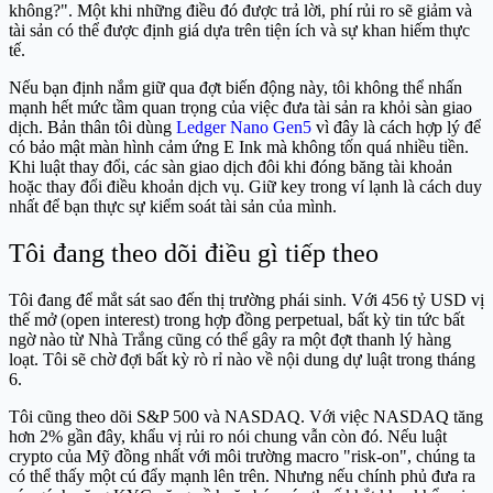
không?". Một khi những điều đó được trả lời, phí rủi ro sẽ giảm và
tài sản có thể được định giá dựa trên tiện ích và sự khan hiếm thực
tế.
Nếu bạn định nắm giữ qua đợt biến động này, tôi không thể nhấn
mạnh hết mức tầm quan trọng của việc đưa tài sản ra khỏi sàn giao
dịch. Bản thân tôi dùng
Ledger Nano Gen5
vì đây là cách hợp lý để
có bảo mật màn hình cảm ứng E Ink mà không tốn quá nhiều tiền.
Khi luật thay đổi, các sàn giao dịch đôi khi đóng băng tài khoản
hoặc thay đổi điều khoản dịch vụ. Giữ key trong ví lạnh là cách duy
nhất để bạn thực sự kiểm soát tài sản của mình.
Tôi đang theo dõi điều gì tiếp theo
Tôi đang để mắt sát sao đến thị trường phái sinh. Với 456 tỷ USD vị
thế mở (open interest) trong hợp đồng perpetual, bất kỳ tin tức bất
ngờ nào từ Nhà Trắng cũng có thể gây ra một đợt thanh lý hàng
loạt. Tôi sẽ chờ đợi bất kỳ rò rỉ nào về nội dung dự luật trong tháng
6.
Tôi cũng theo dõi S&P 500 và NASDAQ. Với việc NASDAQ tăng
hơn 2% gần đây, khẩu vị rủi ro nói chung vẫn còn đó. Nếu luật
crypto của Mỹ đồng nhất với môi trường macro "risk-on", chúng ta
có thể thấy một cú đẩy mạnh lên trên. Nhưng nếu chính phủ đưa ra