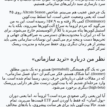
سرد بازسازی سبد دارایی‌های سازمانی هستیم.
یک چرخش عجیب هم می‌بینم. شاخص Altcoin Season روی ۴۵
است که یعنی وضعیت خنثی است، اما تسلط بیت‌کوین
(Dominance) کمی بالا رفته و به ۵۷.۹٪ رسیده است. این به من
می‌گوید که مردم لزوماً به سراغ آلت‌کوین‌ها نمی‌روند، بلکه یا به
استیبل‌کوین‌ها پناه می‌برند یا کلاً از اکوسیستم خارج می‌شوند. برای
ما که در ایران با محدودیت‌های دسترسی به صرافی‌های جهانی و
تحریم‌ها دست و پنجه نرم می‌کنیم، این نوسانات سازمانی یعنی باید
بیشتر از هر زمان دیگری روی حفظ سرمایه و مدیریت ریسک
تمرکز کنیم.
نظر من درباره «ترید سازمانی»
من نه یک گاو همیشگی (permabull) هستم و نه یک بدبین مطلق
(doomer). اما شکاک هستم. فکر می‌کنم آن «ماه عسل سازمانی»
که در مقالات قبلی درباره‌اش حرف زدیم، رسماً تمام شده است. ما
وارد مرحله‌ای شدیم که با بیت‌کوین درست مثل هر دارایی پرریسک
(high-beta) دیگری برخورد می‌شود.
آیا این یعنی رالی صعودی مرده است؟ لزوماً نه. اما یعنی دوران
«پول آسان» که فقط با آوردن اسم ETF قیمت‌ها می‌پرید، تمام
شده. حالا بیت‌کوین باید برای هر سانت پیشروی، با بادهای مخالف