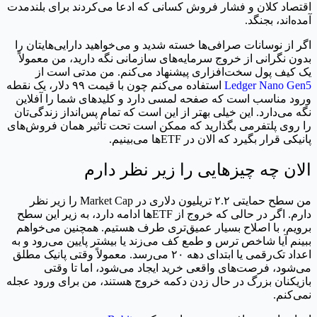
اقتصاد کلان و فشار فروش کسانی که ادعا می‌کردند برای بلندمدت
آمده‌اند، بجنگد.
اگر از نوسانات صرافی‌ها خسته شدید و می‌خواهید دارایی‌هایتان را
بدون نگرانی از خروج سرمایه‌های سازمانی نگه دارید، من معمولاً
یک کیف پول سخت‌افزاری پیشنهاد می‌کنم. من مدتی است از
Ledger Nano Gen5
استفاده می‌کنم چون با قیمت ۹۹ دلار، یک نقطه
ورود مناسب است که صفحه لمسی دارد و کلیدهای شما را آفلاین
نگه می‌دارد. این خیلی بهتر از این است که تمام پس‌انداز زندگی‌تان
را روی پلتفرمی بگذارید که ممکن است تحت تأثیر همان فروش‌های
پانیکی قرار بگیرد که الان در ETFها می‌بینیم.
الان چه چیزهایی را زیر نظر دارم
من سطح حمایتی ۲.۲ تریلیون دلاری در Market Cap را زیر نظر
دارم. اگر در حالی که خروج از ETFها ادامه دارد، به زیر این سطح
برویم، با اصلاح بسیار عمیق‌تری طرف هستیم. همچنین می‌خواهم
ببینم آیا شاخص ترس و طمع کف می‌زند یا بیشتر پایین می‌رود و به
اعداد تک‌رقمی یا ابتدای دهه ۲۰ می‌رسد. معمولاً وقتی پانیک مطلق
می‌شود، فرصت‌های واقعی خرید ایجاد می‌شود، اما تا وقتی
بازیکنان بزرگ در حال زدن دکمه خروج هستند، من برای ورود عجله
نمی‌کنم.