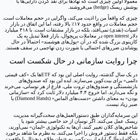
معمولاً اولین چیزی است که نهادها برای نقد کردن دارایی‌ها یا
پوشش ریسک (hedge) می‌فروشند.
چیزی که واقعاً من را اذیت می‌کند، واگرایی در حجم معاملات است.
حجم معاملات در واقع حدود ۱۷٪ بالا رفته، اما این اتفاق در بازار
اسپات (نقدی) نمی‌افتد، بلکه در بازار مشتقات است. با ۴۱۸ میلیارد
دلار open interest در معاملات پرپچوال، بازار فعلاً تبدیل به یک
کازینوی بزرگ شده که در آن «پول‌های هوشمند» احتمالاً در حال
پوشاندن ضررهای احتمالی یا شورت زدن تهاجمی در سقف هستند.
چرا روایت سازمانی در حال شکست است
در یک سال گذشته، روایت اصلی این بود که ETFها یک «کف قیمتی
دائمی» برای بیت‌کوین می‌سازند. ایده این بود که صندوق‌های
بازنشستگی و صندوق‌های ثروت ملی، فارغ از هر نوسانی، می‌خرند
و نگه می‌دارند. اما خروج ۴.۴ میلیارد دلار ثابت کرد که «سازمانی
بودن» به معنای داشتن «دست‌های الماس» (Diamond Hands) یا
صبر زیاد نیست.
این سرمایه‌گذاران طبق دستورالعمل‌های سخت‌گیرانه مدیریت
ریسک عمل می‌کنند. اگر نوسان از حد خاصی بیشتر شود یا
شاخص‌های کلان تغییر کنند، آن‌ها به تکنولوژی «ایمان» نمی‌آورند،
بلکه فقط دستور فروش را اجرا می‌کنند. به نظرم ما شاهد برخورد
دیدگاه ایده‌آل‌گرایانه از بیت‌کوین به عنوان طلای دیجیتال با واقعیت