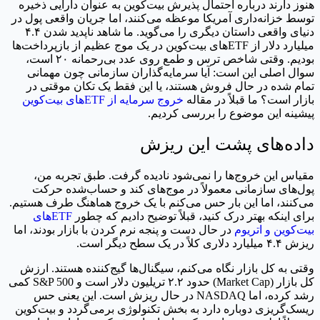
هنوز دارند درباره احتمال پذیرش بیت‌کوین به عنوان دارایی ذخیره
توسط خزانه‌داری آمریکا موعظه می‌کنند، اما جریان واقعی پول در
دنیای واقعی داستان دیگری را می‌گوید. ما شاهد ناپدید شدن ۴.۴
میلیارد دلار از ETFهای بیت‌کوین در یک موج عظیم از بازپرداخت‌ها
بودیم. وقتی شاخص ترس و طمع روی عدد بی‌رحمانه ۲۰ است،
سوال اصلی این است: آیا سرمایه‌گذاران سازمانی چون مهمانی
تمام شده در حال فروش هستند، یا این فقط یک تکان موقتی در
بازار است؟ ما قبلاً در مقاله
خروج سرمایه از ETFهای بیت‌کوین
پیشینه این موضوع را بررسی کردیم.
داده‌های پشت این ریزش
مقیاس این خروج‌ها را نمی‌شود نادیده گرفت. طبق تجربه من،
پول‌های سازمانی معمولاً در موج‌های کند و حساب‌شده حرکت
می‌کنند، اما این بار حس می‌کنم با یک خروج هماهنگ طرف هستیم.
برای اینکه بهتر درک کنید، قبلاً توضیح دادیم که چطور
ETFهای
بیت‌کوین و اتریوم
در حال دست و پنجه نرم کردن با بازار بودند، اما
ریزش ۴.۴ میلیارد دلاری کلاً در یک سطح دیگر است.
وقتی به کل بازار نگاه می‌کنم، سیگنال‌ها گیج‌کننده هستند. ارزش
کل بازار (Market Cap) حدود ۲.۲ تریلیون دلار است و S&P 500 کمی
رشد کرده، اما NASDAQ در حال ریزش است. این یعنی حس
ریسک‌گریزی دوباره دارد به بخش تکنولوژی برمی‌گردد و بیت‌کوین